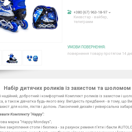
+380 (67) 963-18-97
Киевстар - вайбер,
телеграмм
повернення товару протягом 14 дн
Набір дитячих роликів із захистом та шоломом H
і надійний, добротний і комфортний Комплект роликів із захистом і ш
а, а також дівчатка будь-якого віку. Вигідність придбання - в тому, що В
ахист для колін, ліктів і долонь. Лаконічний дизайн і універсальна заб
реваги Комплекту "Happy":
гова марка "Happy Mondays";
йне закріплення стопи і безпека - за рахунок ременя п'яти і бакли AUTОL