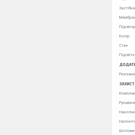
Застібка
Мембран
Підсвіч
Колір
Стан
Підсвітк
ДОДАТК
Рюкзаки
ЗАХИСТ
Комплек
Рукавич
Наколін
Налокіт
Шоломи