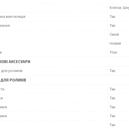
Кліпси, Шн
на вентиляція
Так
ування
Так
Синій
Новий
а
True
ОВІ АКСЕСУАРИ
 для роликів
Так
 ДЛЯ РОЛИКІВ
ти
Так
ки
Так
ники
Так
ники
Так
Так