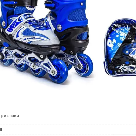
еристики
І