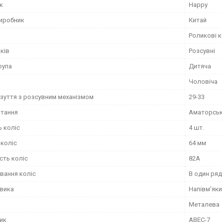
к
Happy
виробник
Китай
Роликові 
ків
Розсувні
рупа
Дитяча
Чоловіча
взуття з розсувним механізмом
29-33
атання
Аматорсь
ь коліс
4 шт.
 коліс
64 мм
сть коліс
82А
вання коліс
В один ряд
евика
Напівм'як
Металева
ик
ABEC-7