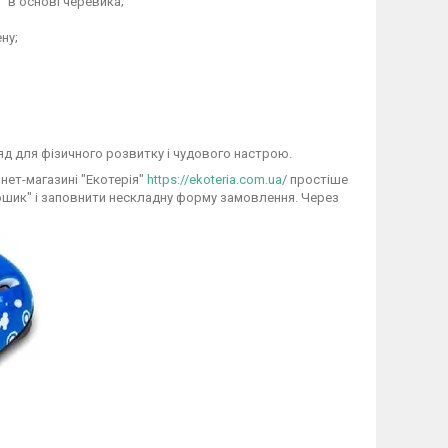
" в основі черевика;
ну;
яд для фізичного розвитку і чудового настрою.
нет-магазині "Екотерія"
https://ekoteria.com.ua
/ простіше
кошик" і заповнити нескладну форму замовлення. Через