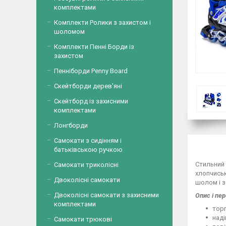
комплектами
Комплекти Ролики з захистом і
шоломом
Комплекти Пенні Борди із
захистом
Пенніборди Penny Board
Скейтборди дерев'яні
Скейтборд із захисними
комплектами
Лонгборди
Самокати з сидінням і
батьківською ручкою
Стильний 
Самокати триколісні
хлопчиськ
Двоколісні самокати
шолом і з
Двоколісні самокати з захисними
Опис і пе
комплектами
тор
наді
Самокати трюкові