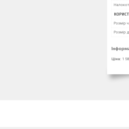
Налокот
КОРИСТ
Розмір 
Розмір 
Інформ
Ціна:
1 58