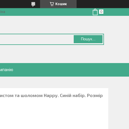
Кошик
їна
Пошук...
омпанію
ахистом та шоломом Happy. Синій набір. Розмір