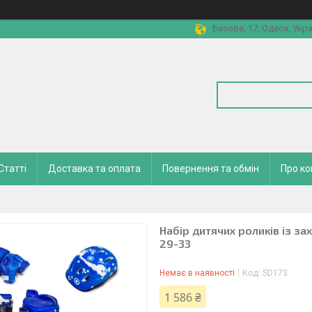
Базова, 17, Одеса, Укра
Статті
Доставка та оплата
Повернення та обмін
Про к
Набір дитячих роликів із з
29-33
Немає в наявності
Код:
SD173
1 586 ₴