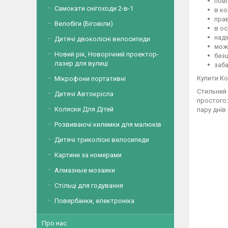
пові
Самокати снігоходи 2-в-1
в ко
прав
Велобіги (Біговіли)
в ос
наді
Дитячі двоколісні велосипеди
можл
Новий рік, Новорічний проектор-
безш
лазер для вулиці
заба
Купити Ко
Мікрофони портативні
Стильний 
Дитячі Автокрісла
простого:
Коляски Для Дітей
пару днів
Розвиваючі килимки для малюків
Дитячі триколісні велосипеди
Картини за номерами
Алмазные мозаики
Стільці для годування
Повербанки, електроніка
Про нас