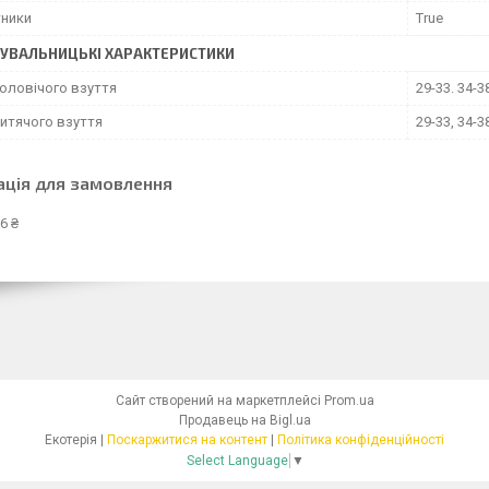
ники
True
УВАЛЬНИЦЬКІ ХАРАКТЕРИСТИКИ
чоловічого взуття
29-33. 34-3
дитячого взуття
29-33, 34-3
ація для замовлення
6 ₴
Сайт створений на маркетплейсі
Prom.ua
Продавець на Bigl.ua
Екотерія |
Поскаржитися на контент
|
Політика конфіденційності
Select Language
▼