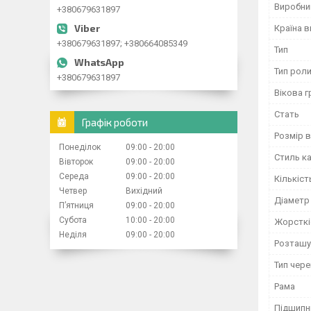
Виробни
+380679631897
Країна 
+380679631897; +380664085349
Тип
Тип роли
+380679631897
Вікова г
Стать
Графік роботи
Розмір 
Понеділок
09:00
20:00
Стиль к
Вівторок
09:00
20:00
Середа
09:00
20:00
Кількіст
Четвер
Вихідний
Діаметр
Пʼятниця
09:00
20:00
Субота
10:00
20:00
Жорсткі
Неділя
09:00
20:00
Розташу
Тип чер
Рама
Підшипн