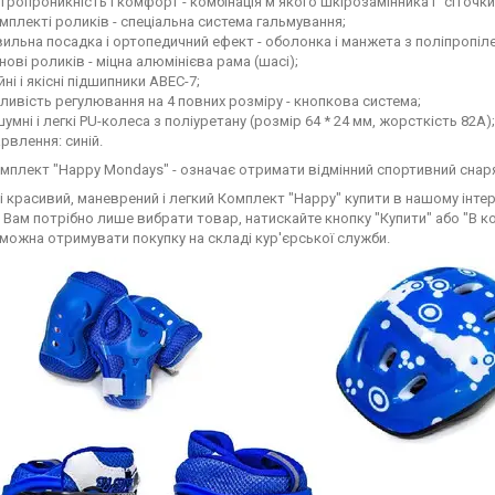
тропроникність і комфорт - комбінація м'якого шкірозамінника і "сіточки
мплекті роликів - спеціальна система гальмування;
ильна посадка і ортопедичний ефект - оболонка і манжета з поліпропіле
нові роликів - міцна алюмінієва рама (шасі);
йні і якісні підшипники ABEC-7;
ивість регулювання на 4 повних розміру - кнопкова система;
умні і легкі PU-колеса з поліуретану (розмір 64 * 24 мм, жорсткість 82А);
рвлення: синій.
мплект "Happy Mondays" - означає отримати відмінний спортивний снар
і красивий, маневрений і легкий Комплект "Happy" купити в нашому інтер
 Вам потрібно лише вибрати товар, натискайте кнопку "Купити" або "В 
 можна отримувати покупку на складі кур'єрської служби.