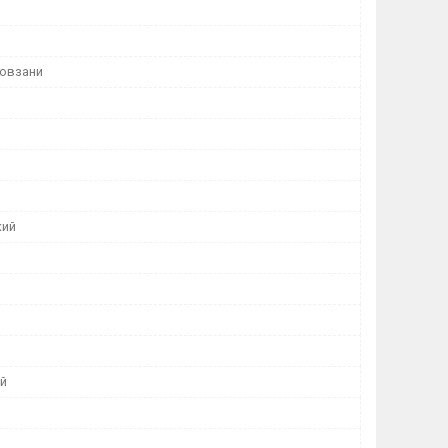
ковзани
кий
ий