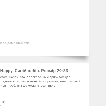
ів
за домовленістю
appy. Синій набір. Розмір 29-33
оломом "Happy" стане прекрасним сюрпризом для
и одночасно отримуєте не тільки ролики, але і стильний
арвлення роблять цю модель ідеальною.
OCK;