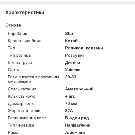
Характеристики
Основні
Виробник
Star
Країна виробник
Китай
Тип
Роликові ковзани
Тип роликів
Розсувні
Вікова група
Дитяча
Стать
Унісекс
Розмір взуття з розсувним
29-33
механізмом
Стиль катання
Аматорський
Кількість коліс
4 шт.
Діаметр коліс
70 мм
Жорсткість коліс
82А
Розташування коліс
В один ряд
Тип черевика
Напівм'який
Рама
Алюміній