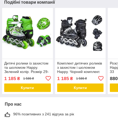
Подібні товари компанії
Дитячі ролики із захистом
Комплект дитячих роликів
Розс
та шоломом Happy.
з захистом і шоломом
Happ
Зелений колір. Розмір 29-
Happy. Чорний комплект.
33
33
Розмір 29-33
1 185
1 185
880
₴
₴
1 586 ₴
1 586 ₴
Купити
Купити
Про нас
96% позитивних з 241 відгука за рік