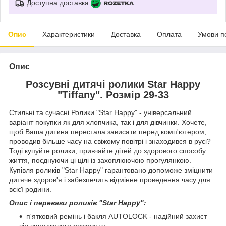
Доступна доставка
Опис
Характеристики
Доставка
Оплата
Умови п
Опис
Розсувні дитячі ролики Star Happy
"Tiffany". Розмір 29-33
Стильні та сучасні Ролики "Star Happy" - універсальний
варіант покупки як для хлопчика, так і для дівчинки. Хочете,
щоб Ваша дитина перестала зависати перед комп'ютером,
проводив більше часу на свіжому повітрі і знаходився в русі?
Тоді купуйте ролики, привчайте дітей до здорового способу
життя, поєднуючи ці цілі із захоплюючою прогулянкою.
Купівля роликів "Star Happy" гарантовано допоможе зміцнити
дитяче здоров'я і забезпечить відмінне проведення часу для
всієї родини.
Опис і переваги роликів "Star Happy":
п'ятковий ремінь і бакля AUTОLOCK - надійний захист