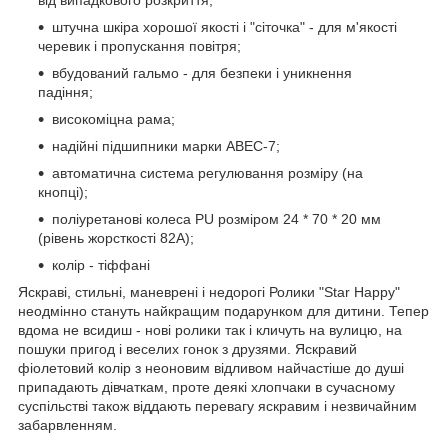
від випадкового розкриття;
штучна шкіра хорошої якості і "сіточка" - для м'якості
черевик і пропускання повітря;
вбудований гальмо - для безпеки і уникнення
падіння;
високоміцна рама;
надійні підшипники марки ABEC-7;
автоматична система регулювання розміру (на
кнопці);
поліуретанові колеса PU розміром 24 * 70 * 20 мм
(рівень жорсткості 82А);
колір - тіффані
Яскраві, стильні, маневрені і недорогі Ролики "Star Happy"
неодмінно стануть найкращим подарунком для дитини. Тепер
вдома не всидиш - нові ролики так і кличуть на вулицю, на
пошуки пригод і веселих гонок з друзями. Яскравий
фіолетовий колір з неоновим відливом найчастіше до душі
припадають дівчаткам, проте деякі хлопчаки в сучасному
суспільстві також віддають перевагу яскравим і незвичайним
забарвленням.