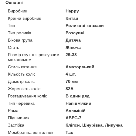
Основні
Виробник
Happy
Країна виробник
Китай
Тип
Роликові ковзани
Тип роликів
Розсувні
Вікова група
Дитяча
Стать
Жіноча
Розмір взуття з розсувним
29-33
механізмом
Стиль катання
Аматорський
Кількість коліс
4 шт.
Діаметр коліс
70 мм
Жорсткість коліс
82А
Розташування коліс
В один ряд
Тип черевика
Напівм'який
Рама
Алюміній
Підшипник
ABEC-7
Застібка
Кліпси, Шнурівка, Липучка
Мембранна вентиляція
Так