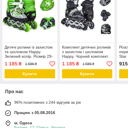
Дитячі ролики із захистом
Комплект дитячих роликів
Розс
та шоломом Happy.
з захистом і шоломом
пере
Зелений колір. Розмір 29-
Happy. Чорний комплект.
Star
33
Розмір 29-33
Розм
1 185
1 185
915
₴
₴
1 586 ₴
1 586 ₴
Купити
Купити
Про нас
96% позитивних з 244 відгуків за рік
Працює з 05.08.2016
м. Одеса
Базова, 17, Одеса, Україна