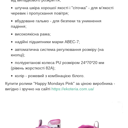
від випадкового розкриття;
штучна шкіра хорошої якості і "сіточка" - для м'якості
черевик і пропускання повітря;
вбудоване гальмо - для безпеки та уникнення
падіння;
високоякісна рама;
надійні підшипники марки ABEC-7;
автоматична система регулювання розміру (на
кнопці);
поліуретанові колеса PU розміром 24*70*20 мм
(рівень жорсткості 82А);
колір - рожевий з комбінацією білого.
Купити ролики "Happy Mondays Pink" за ціною виробника -
вигідно і зручно на сайті
https://ekoteria.com.ua/