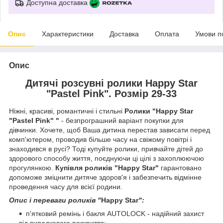
Доступна доставка
Опис
Характеристики
Доставка
Оплата
Умови п
Опис
Дитячі розсувні ролики Happy Star
"Pastel Pink". Розмір 29-33
Ніжні, красиві, романтичні і стильні
Ролики "Happy Star
"Pastel Pink" "
- безпрограшний варіант покупки для
дівчинки. Хочете, щоб Ваша дитина перестав зависати перед
комп'ютером, проводив більше часу на свіжому повітрі і
знаходився в русі? Тоді купуйте ролики, привчайте дітей до
здорового способу життя, поєднуючи ці цілі з захоплюючою
прогулянкою.
Купівля роликів "Happy Star"
гарантовано
допоможе зміцнити дитяче здоров'я і забезпечить відмінне
проведення часу для всієї родини.
Опис і переваги роликів "
Happy Star
":
п'ятковий ремінь і бакля AUTОLOCK - надійний захист