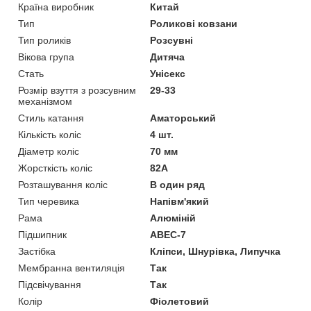
Країна виробник
Китай
Тип
Роликові ковзани
Тип роликів
Розсувні
Вікова група
Дитяча
Стать
Унісекс
Розмір взуття з розсувним
29-33
механізмом
Стиль катання
Аматорський
Кількість коліс
4 шт.
Діаметр коліс
70 мм
Жорсткість коліс
82А
Розташування коліс
В один ряд
Тип черевика
Напівм'який
Рама
Алюміній
Підшипник
ABEC-7
Застібка
Кліпси, Шнурівка, Липучка
Мембранна вентиляція
Так
Підсвічування
Так
Колір
Фіолетовий