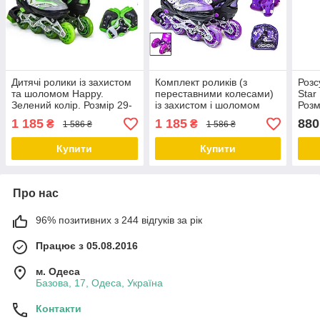
Дитячі ролики із захистом
Комплект роликів (з
Розс
та шоломом Happy.
переставними колесами)
Star
Зелений колір. Розмір 29-
із захистом і шоломом
Розм
33
Happy. Фіолетовий
1 185
1 185
880
₴
₴
1 586 ₴
1 586 ₴
комплект. Розмір 29-33
Купити
Купити
Про нас
96% позитивних з 244 відгуків за рік
Працює з 05.08.2016
м. Одеса
Базова, 17, Одеса, Україна
Контакти