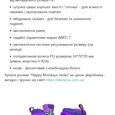
від випадкового розкриття;
штучна шкіра хорошої якості і "сіточка" - для м'якості
черевик і пропускання повітря;
вбудоване гальмо - для безпеки та уникнення
падіння;
високоякісна рама;
надійні підшипники марки ABEC-7;
автоматична система регулювання розміру (на
кнопці);
поліуретанові колеса PU розміром 24*70*20 мм
(рівень жорсткості 82А);
колір - фіолетовий з комбінацією білого.
Купити ролики "Happy Mondays Violet" за ціною виробника -
вигідно і зручно на сайті
https://ekoteria.com.ua/
.