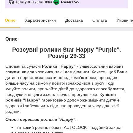
Доступна доставка
Опис
Характеристики
Доставка
Оплата
Умови п
Опис
Розсувні ролики Star Happy "Purple".
Розмір 29-33
Стильні та сучасні
Ролики "Happy"
- універсальний варіант
покупки як для хлопчика, так і для дівчинки. Хочете, щоб Ваша
дитина перестав зависати перед комп'ютером, проводив
більше часу на свіжому повітрі і знаходився в русі? Тоді
купуйте ролики, привчайте дітей до здорового способу життя,
поєднуючи ці цілі з захоплюючою прогулянкою.
Купівля
роликів "Happy"
гарантовано допоможе зміцнити дитяче
здоров'я і забезпечить відмінне проведення часу для всієї
родини.
Опис і переваги роликів "Happy":
п'ятковий ремінь і бакля AUTОLOCK - надійний захист