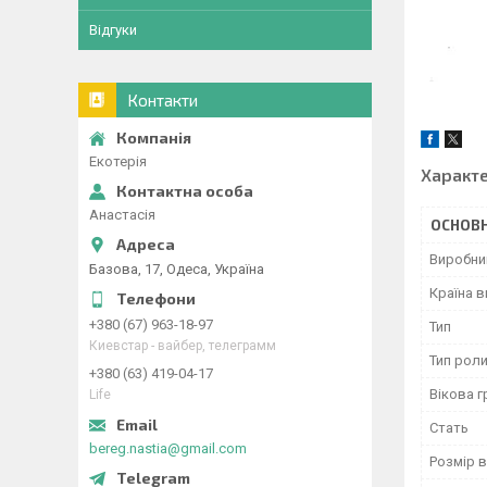
Відгуки
Контакти
Екотерія
Характ
Анастасія
ОСНОВН
Виробни
Базова, 17, Одеса, Україна
Країна 
+380 (67) 963-18-97
Тип
Киевстар - вайбер, телеграмм
Тип роли
+380 (63) 419-04-17
Вікова г
Life
Стать
bereg.nastia@gmail.com
Розмір 