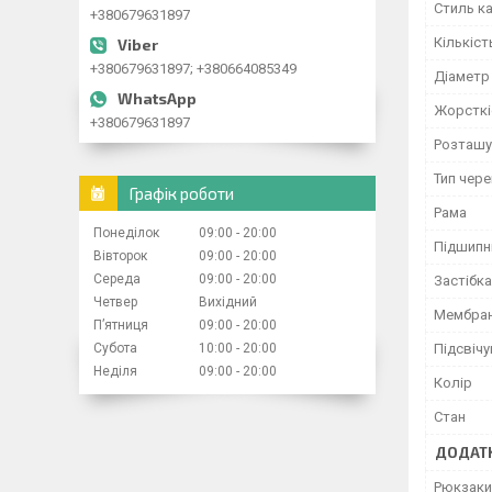
Стиль к
+380679631897
Кількіст
+380679631897; +380664085349
Діаметр
Жорсткі
+380679631897
Розташу
Тип чер
Графік роботи
Рама
Понеділок
09:00
20:00
Підшипн
Вівторок
09:00
20:00
Середа
09:00
20:00
Застібка
Четвер
Вихідний
Мембран
Пʼятниця
09:00
20:00
Субота
10:00
20:00
Підсвіч
Неділя
09:00
20:00
Колір
Стан
ДОДАТК
Рюкзаки