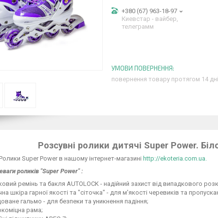
+380 (67) 963-18-97
Киевстар - вайбер,
телеграмм
повернення товару протягом 14 дн
Розсувні ролики дитячі Super Power. Біл
Ролики Super Power в нашому інтернет-магазині
http://ekoteria.com.ua.
еваги роликів "Super Power" :
ковий ремінь та бакля AUTОLOCK - надійний захист від випадкового роз
на шкіра гарної якості та "сіточка" - для м'якості черевиків та пропуска
оване гальмо - для безпеки та уникнення падіння;
окоміцна рама;