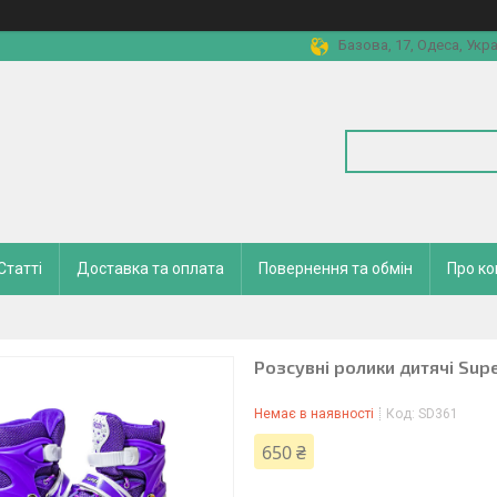
Базова, 17, Одеса, Укра
Статті
Доставка та оплата
Повернення та обмін
Про к
Розсувні ролики дитячі Supe
Немає в наявності
Код:
SD361
650 ₴