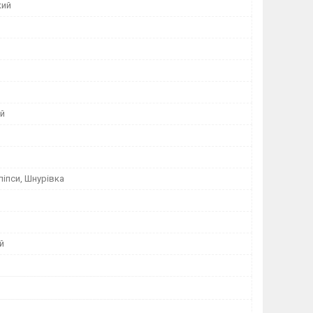
кий
ий
ліпси, Шнурівка
й