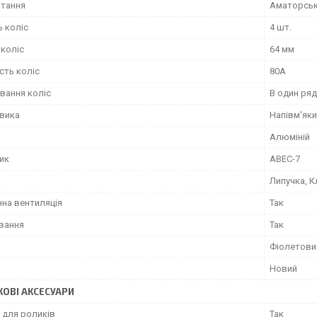
атання
Аматорсь
ь коліс
4 шт.
 коліс
64 мм
сть коліс
80А
вання коліс
В один ряд
евика
Напівм'як
Алюміній
ик
ABEC-7
Липучка, К
на вентиляція
Так
ування
Так
Фіолетови
Новий
ОВІ АКСЕСУАРИ
 для роликів
Так