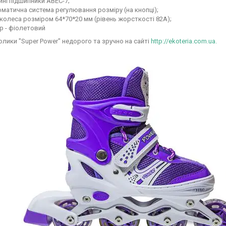
йні підшипники ABEC-7;
матична система регулювання розміру (на кнопці);
колеса розміром 64*70*20 мм (рівень жорсткості 82А);
р - фіолетовий
олики "Super Power" недорого та зручно на сайті
http://ekoteria.com.ua.