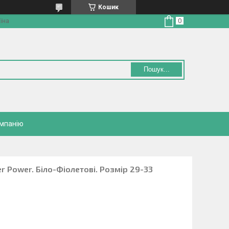
Кошик
їна
Пошук...
омпанію
r Power. Біло-Фіолетові. Розмір 29-33