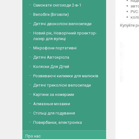
наді
Самокати снігоходи 2-в-1
авто
PVC 
Велобіги (Біговіли)
колі
Дитячі двоколісні велосипеди
Купуйте р
Новий рік, Новорічний проектор-
лазер для вулиці
Мікрофони портативні
Дитячі Автокрісла
Коляски Для Дітей
Розвиваючі килимки для малюків
Дитячі триколісні велосипеди
Картини за номерами
Алмазные мозаики
Стільці для годування
Повербанки, електроніка
Про нас