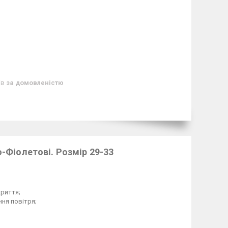
ів
за домовленістю
о-Фіолетові. Розмір 29-33
криття;
ння повітря;