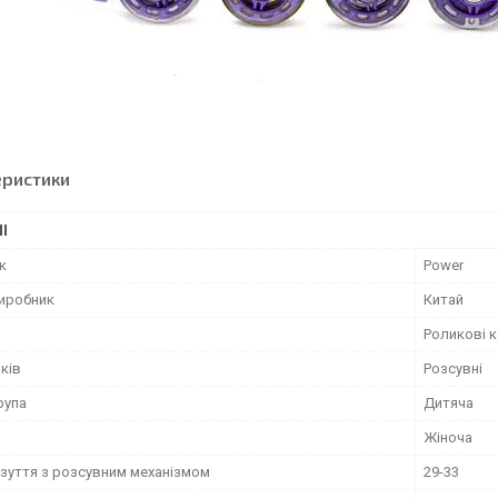
еристики
І
к
Power
виробник
Китай
Роликові 
ків
Розсувні
рупа
Дитяча
Жіноча
взуття з розсувним механізмом
29-33