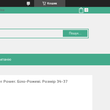
Кошик
їна
Пошук...
омпанію
r Power. Біло-Рожеві. Розмір 34-37