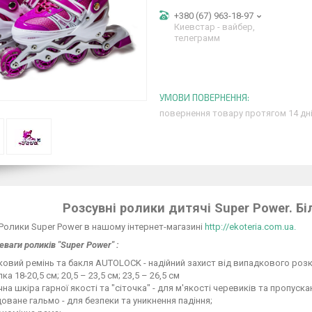
+380 (67) 963-18-97
Киевстар - вайбер,
телеграмм
повернення товару протягом 14 дн
Розсувні ролики дитячі Super Power. Бі
Ролики Super Power в нашому інтернет-магазині
http://ekoteria.com.ua.
еваги роликів "Super Power" :
ковий ремінь та бакля AUTОLOCK - надійний захист від випадкового роз
лка 18-20,5 см; 20,5 – 23,5 см; 23,5 – 26,5 см
на шкіра гарної якості та "сіточка" - для м'якості черевиків та пропуска
оване гальмо - для безпеки та уникнення падіння;