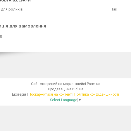
ОВІ АКСЕСУАРИ
 для роликів
Так
ація для замовлення
 ₴
Сайт створений на маркетплейсі
Prom.ua
Продавець на Bigl.ua
Екотерія |
Поскаржитися на контент
|
Політика конфіденційності
Select Language
▼