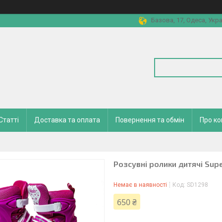
Базова, 17, Одеса, Укра
Статті
Доставка та оплата
Повернення та обмін
Про к
Розсувні ролики дитячі Supe
Немає в наявності
Код:
SD1298
650 ₴