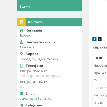
Відгуки
Контакти
Екотерія
Характ
Анастасія
ОСНОВН
Базова, 17, Одеса, Україна
Виробни
+380 (67) 963-18-97
Країна 
Киевстар - вайбер, телеграмм
Тип
+380 (63) 419-04-17
Life
Тип роли
Вікова г
bereg.nastia@gmail.com
Стать