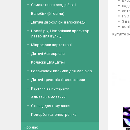
вис
Самокати снігоходи 2-в-1
наді
авто
Велобіги (Біговіли)
PVC 
3 ва
Дитячі двоколісні велосипеди
колі
Новий рік, Новорічний проектор-
Купуйте р
лазер для вулиці
Мікрофони портативні
Дитячі Автокрісла
Коляски Для Дітей
Розвиваючі килимки для малюків
Дитячі триколісні велосипеди
Картини за номерами
Алмазные мозаики
Стільці для годування
Повербанки, електроніка
Про нас