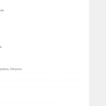
кий
ий
урівка, Липучка