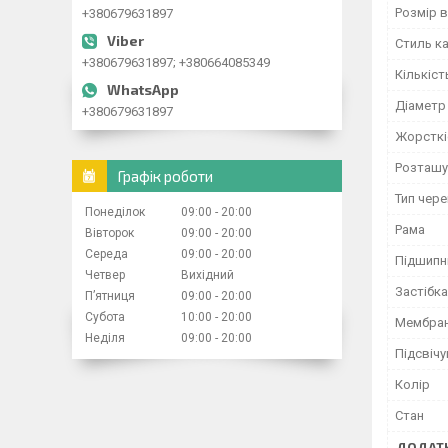
Розмір 
+380679631897
Стиль к
+380679631897; +380664085349
Кількіст
Діаметр
+380679631897
Жорсткі
Розташу
Графік роботи
Тип чер
Понеділок
09:00
20:00
Рама
Вівторок
09:00
20:00
Середа
09:00
20:00
Підшипн
Четвер
Вихідний
Застібка
Пʼятниця
09:00
20:00
Субота
10:00
20:00
Мембран
Неділя
09:00
20:00
Підсвіч
Колір
Стан