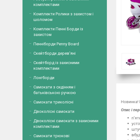
комплектами
Комплекти Ролики з захистом і
шоломом
Комплекти Пенні Борди із
захистом
Пенніборди Penny Board
Скейтборди дерев'яні
Скейтборд із захисними
комплектами
Лонгборди
Самокати з сидінням і
батьківською ручкою
Новинка! 
Самокати триколісні
Опис і пер
Двоколісні самокати
п'ят
Двоколісні самокати з захисними
усті
комплектами
штуч
вбуд
Самокати трюкові