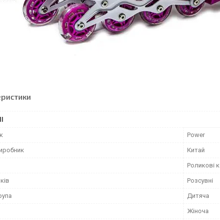
еристики
І
к
Power
виробник
Китай
Роликові 
ків
Розсувні
рупа
Дитяча
Жіноча