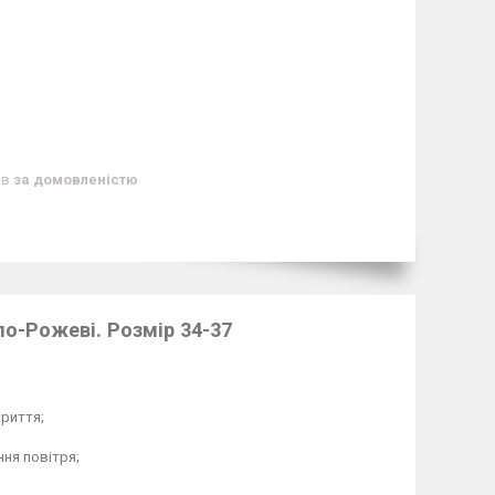
ів
за домовленістю
ло-Рожеві. Розмір 34-37
криття;
ння повітря;