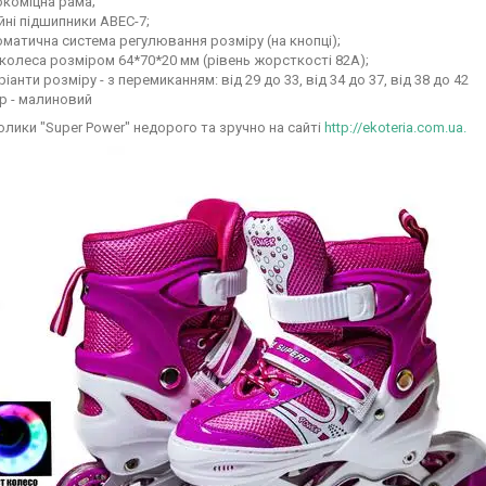
окоміцна рама;
йні підшипники ABEC-7;
матична система регулювання розміру (на кнопці);
колеса розміром 64*70*20 мм (рівень жорсткості 82А);
ріанти розміру - з перемиканням: від 29 до 33, від 34 до 37, від 38 до 42
р - малиновий
олики "Super Power" недорого та зручно на сайті
http://ekoteria.com.ua.