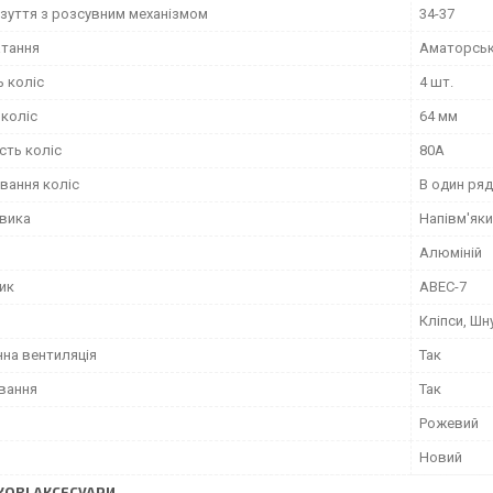
взуття з розсувним механізмом
34-37
атання
Аматорсь
ь коліс
4 шт.
 коліс
64 мм
сть коліс
80А
вання коліс
В один ряд
евика
Напівм'як
Алюміній
ик
ABEC-7
Кліпси, Шн
на вентиляція
Так
ування
Так
Рожевий
Новий