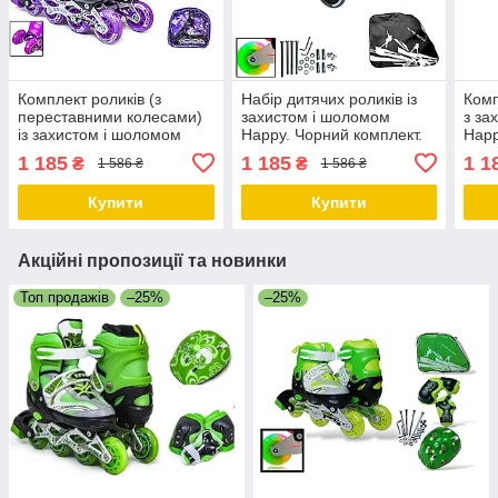
Комплект роликів (з
Набір дитячих роликів із
Комп
переставними колесами)
захистом і шоломом
з за
із захистом і шоломом
Happy. Чорний комплект.
Happ
Happy. Фіолетовий
Розмір 27-30
Розм
1 185
1 185
1 1
₴
₴
1 586 ₴
1 586 ₴
комплект. Розмір 29-33
Купити
Купити
Акційні пропозиції та новинки
Топ продажів
–25%
–25%