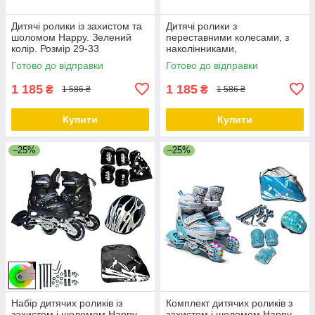
Дитячі ролики із захистом та
Дитячі ролики з
шоломом Happy. Зелений
переставними колесами, з
колір. Розмір 29-33
наколінниками,
налокітниками та шоломом
Готово до відправки
Готово до відправки
Happy. Зелений колір. Розмір
1 185
1 185
₴
₴
1 586 ₴
1 586 ₴
Купити
Купити
–25%
–25%
Набір дитячих роликів із
Комплект дитячих роликів з
захистом і шоломом Happy.
захистом і шоломом Happy.