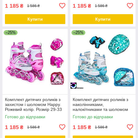
1 185
1 185
₴
₴
1 586 ₴
1 586 ₴
Купити
Купити
–25%
–25%
Комплект дитячих роликів з
Комплект дитячих роликів з
захистом і шоломом Happy.
наколінниками,
Рожевий колір. Розмір 29-33
налокітниками та шоломом
Happy. Бірюзовий колір.
Готово до відправки
Готово до відправки
Розмір 29-33
1 185
1 185
₴
₴
1 586 ₴
1 586 ₴