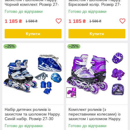
Чорний комплект. Розмір 27-
Бірюзовий колір. Розмір 27-
30
30
Готово до відправки
Готово до відправки
1 185
1 185
₴
₴
1 586 ₴
1 586 ₴
Купити
Купити
–25%
–25%
Набір дитячих роликів із
Комплект роликів (з
захистом та шоломом Happy.
переставними колесами) із
Синій набір. Розмір 27-30
захистом і шоломом Happy.
Фіолетовий комплект. Розмір
Готово до відправки
Готово до відправки
29-33