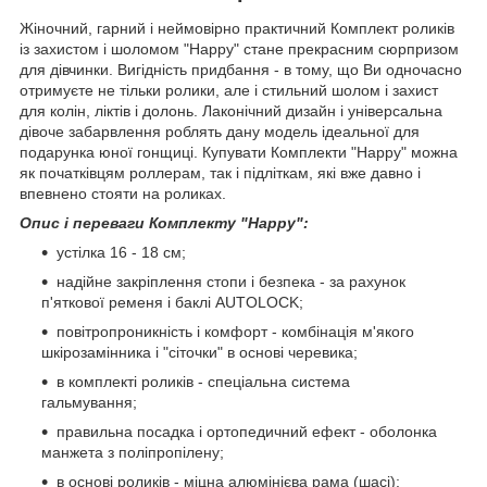
Жіночний, гарний і неймовірно практичний Комплект роликів
із захистом і шоломом "Happy" стане прекрасним сюрпризом
для дівчинки. Вигідність придбання - в тому, що Ви одночасно
отримуєте не тільки ролики, але і стильний шолом і захист
для колін, ліктів і долонь. Лаконічний дизайн і універсальна
дівоче забарвлення роблять дану модель ідеальної для
подарунка юної гонщиці. Купувати Комплекти "Happy" можна
як початківцям роллерам, так і підліткам, які вже давно і
впевнено стояти на роликах.
Опис і переваги Комплекту "Happy":
устілка 16 - 18 см;
надійне закріплення стопи і безпека - за рахунок
п'яткової ременя і баклі AUTОLOCK;
повітропроникність і комфорт - комбінація м'якого
шкірозамінника і "сіточки" в основі черевика;
в комплекті роликів - спеціальна система
гальмування;
правильна посадка і ортопедичний ефект - оболонка
манжета з поліпропілену;
в основі роликів - міцна алюмінієва рама (шасі);