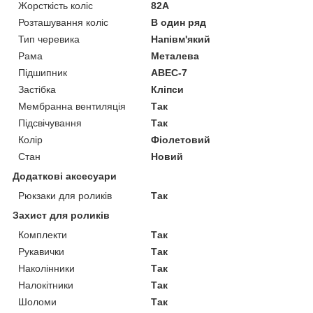
Жорсткість коліс
82А
Розташування коліс
В один ряд
Тип черевика
Напівм'який
Рама
Металева
Підшипник
ABEC-7
Застібка
Кліпси
Мембранна вентиляція
Так
Підсвічування
Так
Колір
Фіолетовий
Стан
Новий
Додаткові аксесуари
Рюкзаки для роликів
Так
Захист для роликів
Комплекти
Так
Рукавички
Так
Наколінники
Так
Налокітники
Так
Шоломи
Так