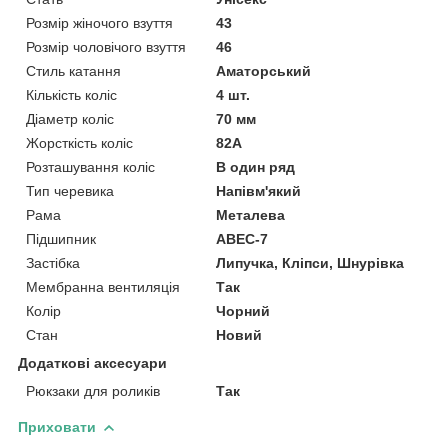
Розмір жіночого взуття
43
Розмір чоловічого взуття
46
Стиль катання
Аматорський
Кількість коліс
4 шт.
Діаметр коліс
70 мм
Жорсткість коліс
82А
Розташування коліс
В один ряд
Тип черевика
Напівм'який
Рама
Металева
Підшипник
ABEC-7
Застібка
Липучка, Кліпси, Шнурівка
Мембранна вентиляція
Так
Колір
Чорний
Стан
Новий
Додаткові аксесуари
Рюкзаки для роликів
Так
Приховати