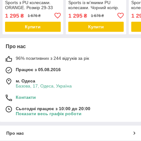
Sports з PU колесами.
Sports із м'якими PU
Spor
ORANGE. Розмір 29-33
колесами. Чорний колір.
коле
Розмір 29-33
Розм
1 295
1 295
1 2
₴
₴
1 676 ₴
1 676 ₴
Купити
Купити
Про нас
96% позитивних з 244 відгуків за рік
Працює з 05.08.2016
м. Одеса
Базова, 17, Одеса, Україна
Контакти
Сьогодні працює з 10:00 до 20:00
Показати весь графік роботи
Про нас