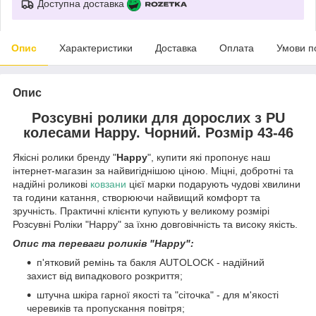
Доступна доставка
Опис
Характеристики
Доставка
Оплата
Умови п
Опис
Розсувні ролики для дорослих з PU
колесами Happy. Чорний. Розмір 43-46
Якісні ролики бренду "
Happy
", купити які пропонує наш
інтернет-магазин за найвигіднішою ціною. Міцні, добротні та
надійні роликові
ковзани
цієї марки подарують чудові хвилини
та години катання, створюючи найвищий комфорт та
зручність. Практичні клієнти купують у великому розмірі
Розсувні Роліки "Happy" за їхню довговічність та високу якість.
Опис та переваги роликів "Happy":
п'ятковий ремінь та бакля AUTОLOCK - надійний
захист від випадкового розкриття;
штучна шкіра гарної якості та "сіточка" - для м'якості
черевиків та пропускання повітря;