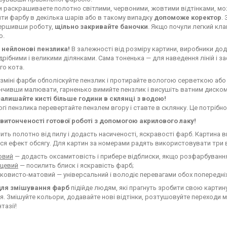
и раскрашиваете полотно світлими, червоними, жовтими відтінками, м
ти фарбу в декілька шарів або в такому випадку
допоможе коректор
.
ершивши роботу,
щільно закривайте баночки
. Якщо почули легкий кла
о.
 нейлонові пензлика!
В залежності від розміру картини, виробники дод
дрібними і великими ділянками. Сама тоненька — для наведення ліній і 
го кота.
зміні фарби обполіскуйте пензлик і протирайте вологою серветкою аб
нчивши малювати, гарненько вимийте пензлик і висушіть ватним диско
залишайте кисті більше години в склянці з водою!
гі пензлика перевертайте пензлем вгору і ставте в склянку. Це потрібн
витонченості готової роботі з допомогою акрилового лаку!
тить полотно від пилу і додасть насиченості, яскравості фарб. Картина 
ся ефект обсягу. Для картин за номерами радять використовувати три 
овий
— додасть оксамитовість і прибере відблиски, якщо розфарбування 
нцевий
— посилить блиск і яскравість фарб;
овисто-матовий — універсальний і володіє перевагами обох попередніх
для змішування фарб
підійде людям, які прагнуть зробити свою карт
. Змішуйте кольори, додавайте нові відтінки, розтушовуйте переходи 
тазії!