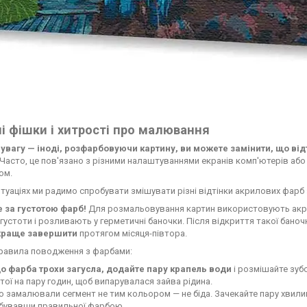
і фішки і хитрості про малювання
 увагу — іноді, розфарбовуючи картину, ви можете замінити, що від
Часто, це пов'язано з різними налаштуваннями екранів комп'ютерів або мо
ом.
итуаціях ми радимо спробувати змішувати різні відтінки акрилових фарб 
е за густотою фарб!
Для розмальовування картин використовують акрил
 густоти і розливають у герметичні баночки. Після відкриття такої бано
краще завершити
протягом місяця-півтора.
правила поводження з фарбами:
о фарба трохи загусла, додайте пару крапель води
і розмішайте зуб
тої на пару годин, щоб випарувалася зайва рідина.
 замалювали сегмент не тим кольором — не біда. Зачекайте пару хвилин,
бувавши правильної фарбою.