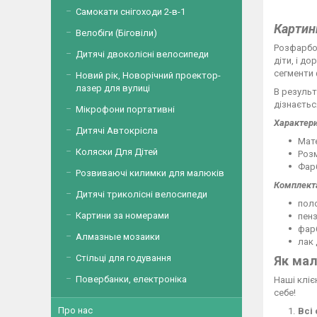
Самокати снігоходи 2-в-1
Картин
Велобіги (Біговіли)
Розфарбов
Дитячі двоколісні велосипеди
діти, і д
сегменти
Новий рік, Новорічний проектор-
лазер для вулиці
В результ
дізнаєтьс
Мікрофони портативні
Характери
Дитячі Автокрісла
Мате
Коляски Для Дітей
Розм
Фарб
Розвиваючі килимки для малюків
Комплекта
Дитячі триколісні велосипеди
поло
Картини за номерами
пенз
фар
Алмазные мозаики
лак 
Стільці для годування
Як мал
Повербанки, електроніка
Наші кліє
себе!
Про нас
Всі