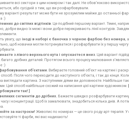
иваете всі сектори з цим номером і так далі. Не обов'язково використо
ється, або сусідній з тим, що ви розфарбовували.
му варіанті результат може бути не зрозумілим майже до останньої фарб
а :)
темних до світлих відтінків
. Це подібний першому варіант. Темні, напр
о, добре видно їх межі і вони добре перекривають лінії контурів. Завдя
 елементи.
ть увагу, що
іноді в наборі є баночка з чорною фарбою без номера
, 
льно, щоб новачки могли потренуватися і розфарбувати їх у першу чергу
рбувати.
инаєте з лівого верхнього кута і опускаєтеся вниз
. Цей варіант піді
 багато дрібних деталей. Протягом всього процесу малювання з'являєть
є :)
фарбовування об'єктами
. Вибираєте головний об'єкт на картині і ра
 спосіб. Після чого переходите до наступного об'єкта, і так до кінця. Ко
а виглядати картина. З наступними діями ви доповнюєте. Найбільше так
ми. Цей спосіб найбільше схожий на написання цієї картини художником.
рбовувати так! ]
 великих сегментів до дрібних.
Бажаєте швидко розфарбувати картину?
часу і концентрації. Щоб їх замалювати, знадобиться кілька днів. А поті
а.
юйте за настроєм!
Живопис по номерах — це свого роду арт-терапія. У 
стовуйте ті фарби, які вас надихають!