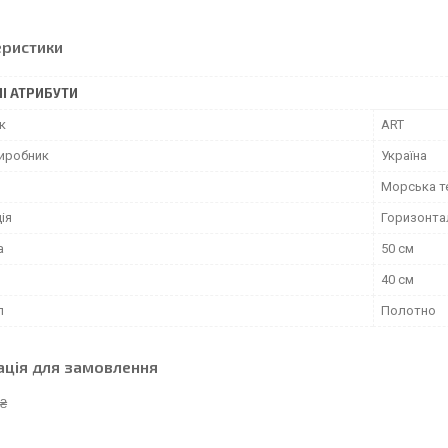
еристики
І АТРИБУТИ
к
ART
виробник
Україна
Морська т
ія
Горизонта
а
50 см
40 см
л
Полотно
ація для замовлення
 ₴