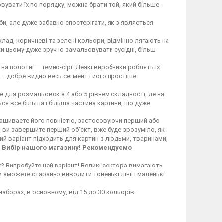
вувати їх по порядку, можна брати той, який більше
и, але дуже забавно спостерігати, як з'являється
иклад, коричневі та зелені кольори, відмінно лягають на
ки цьому дуже зручно замальовувати сусідні, більш
а на полотні — темно-сірі. Деякі виробники роблять їх
 — добре видно весь сегмент і його простіше
йде для розмальовок з 4 або 5 рівнем складності, де на
ся все більша і більша частина картини, що дуже
скрашиваете його повністю, застосовуючи перший або
ли ви завершите перший об'єкт, вже буде зрозуміло, як
ий варіант підходить для картин з людьми, тваринами,
[ Вибір нашого магазину! Рекомендуємо
 Випробуйте цей варіант! Великі сектора вимагають
м зможете старанно виводити тоненькі лінії і маленькі
наборах, в основному, від 15 до 30 кольорів.