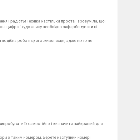
і радість! Техніка настільки проста і зрозуміла, що і
зана цифра і художнику необхідно зафарбовувати ці
подібна роботі цього живописця, адже ніхто не
ипробувати їх самостійно і визначити найкращий для
ори з таким номером. Берете наступний номер і