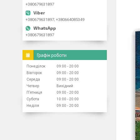
+380679631897
+380679631897; +380664085349
+380679631897
Графік роботи
Понеділок
09:00
20:00
Вівторок
09:00
20:00
Середа
09:00
20:00
Четвер
Вихідний
Пʼятниця
09:00
20:00
Субота
10:00
20:00
Неділя
09:00
20:00