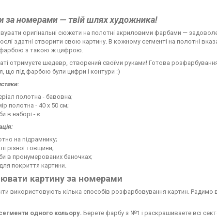
и за номерами — твій шлях художника!
увати оригінальні сюжети на полотні акриловими фарбами — задоволення 
орослі здатні створити свою картину. В кожному сегменті на полотні вка
 фарбою з такою ж цифрою.
аті отримуєте шедевр, створений своїми руками! Готова розфарбування 
я, що під фарбою були цифри і контури :)
стики:
ріал полотна - бавовна;
ір полотна - 40 х 50 см;
и в наборі - є.
ція:
тно на підрамнику;
лі різної товщини;
би в пронумерованих баночках;
для покриття картини.
ювати картину за номерами
нти використовують кілька способів розфарбовування картин. Радимо в
 сегменти одного кольору.
Берете фарбу з №1 і раскрашиваете всі сект