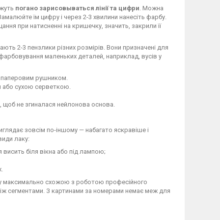
ожуть
погано зарисовываться лінії та цифри
. Можна
 Замалюйте їм цифру і через 2-3 хвилини нанесіть фарбу.
цання при натисненні на кришечку, значить, закрили її
ають 2-3 пензлики різних розмірів. Вони призначені для
зафарбовування маленьких деталей, наприклад, вусів у
о паперовим рушником.
м або сухою серветкою.
о, щоб не згиналася нейлонова основа.
виглядає зовсім по-іншому — набагато яскравіше і
види лаку:
висить біля вікна або під лампою;
.
ину максимально схожою з роботою професійного
між сегментами. З картинами за номерами немає меж для