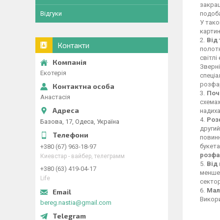
закраш
подоба
Відгуки
У тако
картин
Від 
Контакти
полотн
світлі
Зверні
Екотерія
спеціа
розфа
Поч
Анастасія
схемах
надиха
Роз
Базова, 17, Одеса, Україна
другий
повинн
букета
+380 (67) 963-18-97
розфа
Киевстар - вайбер, телеграмм
Від
+380 (63) 419-04-17
менше 
Life
сектор
Мал
Викори
bereg.nastia@gmail.com