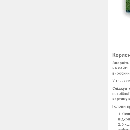
Корисн
Зверніть
на сайті.
виробник
У таких с
Слідкуйт
потрібної
картину 
Головні 
Якщ
відкри
Якщо
зафар