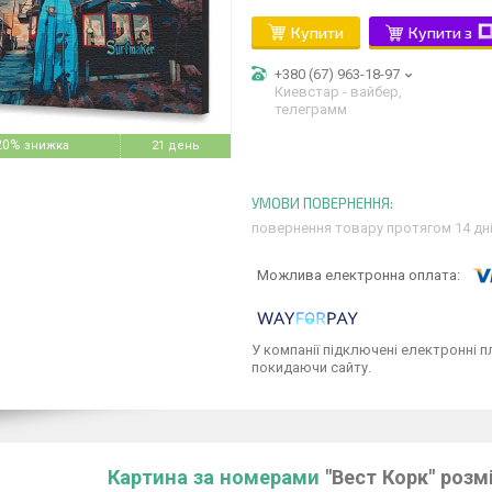
Купити
Купити з
+380 (67) 963-18-97
Киевстар - вайбер,
телеграмм
20%
21 день
повернення товару протягом 14 дн
У компанії підключені електронні п
покидаючи сайту.
Картина за номерами
"Вест Корк" розмі