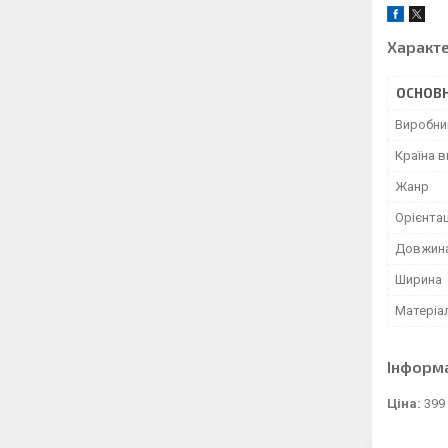
Характ
ОСНОВН
Виробни
Країна 
Жанр
Орієнтац
Довжин
Ширина
Матеріа
Інформ
Ціна:
399