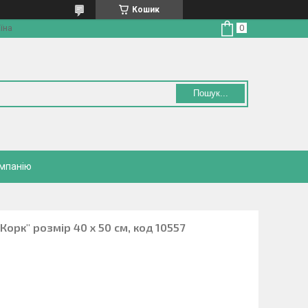
Кошик
їна
Пошук...
омпанію
Корк" розмір 40 х 50 см, код 10557