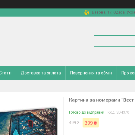
Базова, 17, Одеса, Укра
Статті
Доставка та оплата
Повернення та обмін
Про к
Картина за номерами "Вест 
Готово до відправки
Код:
SD4370
399 ₴
499 ₴