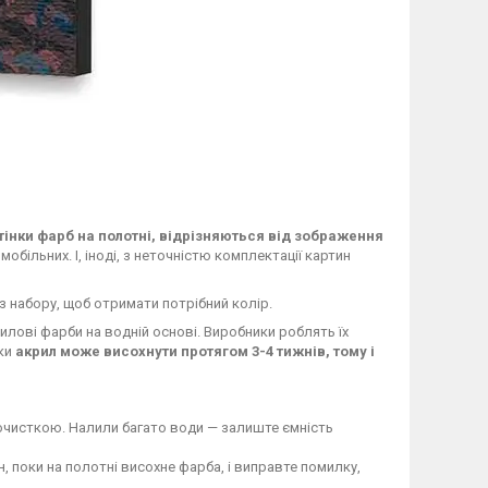
тінки фарб на полотні, відрізняються від зображення
більних. І, іноді, з неточністю комплектації картин
з набору, щоб отримати потрібний колір.
ові фарби на водній основі. Виробники роблять їх
чки
акрил може висохнути протягом 3-4 тижнів, тому і
очисткою. Налили багато води — залиште ємність
 поки на полотні висохне фарба, і виправте помилку,