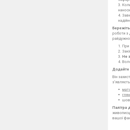
Кол
наноси
Зав
надійн
Бережіть
роботи з 
райдужно
При 
Закі
Не 
Воло
Додайте 
Він захис
з'являєть
мат
гля
шовк
Палітра 
живописця
вашої фан