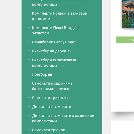
комплектами
Комплекти Ролики з захистом і
шоломом
Комплекти Пенні Борди із
захистом
–
Пенніборди Penny Board
Скейтборди дерев'яні
Скейтборд із захисними
комплектами
Лонгборди
Самокати з сидінням і
батьківською ручкою
Самокати триколісні
Двоколісні самокати
Двоколісні самокати з захисними
комплектами
Самокати трюкові