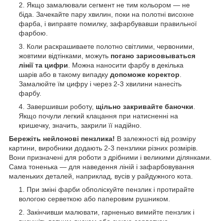
Якщо замалювали сегмент не тим кольором — не
біда. Зачекайте пару хвилин, поки на полотні висохне
фарба, і виправте помилку, зафарбувавши правильної
фарбою.
Коли раскрашиваете полотно світлими, червоними,
жовтими відтінками, можуть
погано зарисовываться
лінії та цифри
. Можна наносити фарбу в декілька
шарів або в такому випадку
допоможе коректор
.
Замалюйте їм цифру і через 2-3 хвилини нанесіть
фарбу.
Завершивши роботу,
щільно закривайте баночки
.
Якщо почули легкий клацання при натисненні на
кришечку, значить, закрили її надійно.
Бережіть нейлонові пензлика!
В залежності від розміру
картини, виробники додають 2-3 пензлики різних розмірів.
Вони призначені для роботи з дрібними і великими ділянками.
Сама тоненька — для наведення ліній і зафарбовування
маленьких деталей, наприклад, вусів у райдужного кота.
При зміні фарби обполіскуйте пензлик і протирайте
вологою серветкою або паперовим рушником.
Закінчивши малювати, гарненько вимийте пензлик і