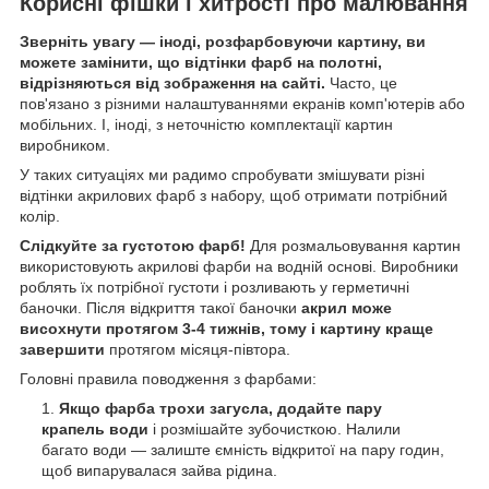
Корисні фішки і хитрості про малювання
Зверніть увагу — іноді, розфарбовуючи картину, ви
можете замінити, що відтінки фарб на полотні,
відрізняються від зображення на сайті.
Часто, це
пов'язано з різними налаштуваннями екранів комп'ютерів або
мобільних. І, іноді, з неточністю комплектації картин
виробником.
У таких ситуаціях ми радимо спробувати змішувати різні
відтінки акрилових фарб з набору, щоб отримати потрібний
колір.
Слідкуйте за густотою фарб!
Для розмальовування картин
використовують акрилові фарби на водній основі. Виробники
роблять їх потрібної густоти і розливають у герметичні
баночки. Після відкриття такої баночки
акрил може
висохнути протягом 3-4 тижнів, тому і картину краще
завершити
протягом місяця-півтора.
Головні правила поводження з фарбами:
Якщо фарба трохи загусла, додайте пару
крапель води
і розмішайте зубочисткою. Налили
багато води — залиште ємність відкритої на пару годин,
щоб випарувалася зайва рідина.