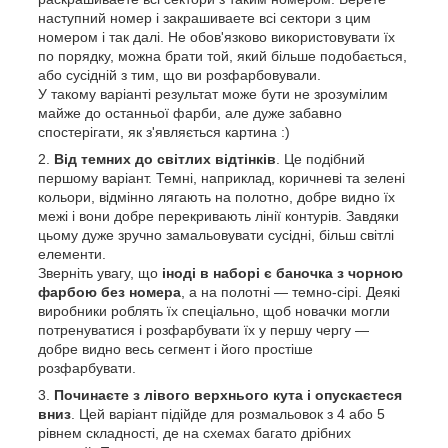
наступний номер і закрашиваете всі сектори з цим
номером і так далі. Не обов'язково використовувати їх
по порядку, можна брати той, який більше подобається,
або сусідній з тим, що ви розфарбовували.
У такому варіанті результат може бути не зрозумілим
майже до останньої фарби, але дуже забавно
спостерігати, як з'являється картина :)
Від темних до світлих відтінків
. Це подібний
першому варіант. Темні, наприклад, коричневі та зелені
кольори, відмінно лягають на полотно, добре видно їх
межі і вони добре перекривають лінії контурів. Завдяки
цьому дуже зручно замальовувати сусідні, більш світлі
елементи.
Зверніть увагу, що
іноді в наборі є баночка з чорною
фарбою без номера
, а на полотні — темно-сірі. Деякі
виробники роблять їх спеціально, щоб новачки могли
потренуватися і розфарбувати їх у першу чергу —
добре видно весь сегмент і його простіше
розфарбувати.
Починаєте з лівого верхнього кута і опускаєтеся
вниз
. Цей варіант підійде для розмальовок з 4 або 5
рівнем складності, де на схемах багато дрібних