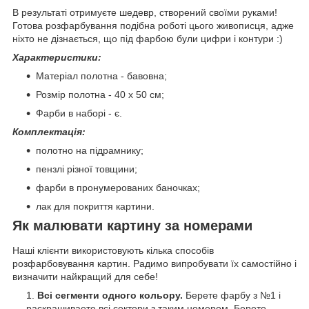
В результаті отримуєте шедевр, створений своїми руками!
Готова розфарбування подібна роботі цього живописця, адже
ніхто не дізнається, що під фарбою були цифри і контури :)
Характеристики:
Матеріал полотна - бавовна;
Розмір полотна - 40 х 50 см;
Фарби в наборі - є.
Комплектація:
полотно на підрамнику;
пензлі різної товщини;
фарби в пронумерованих баночках;
лак для покриття картини.
Як малювати картину за номерами
Наші клієнти використовують кілька способів
розфарбовування картин. Радимо випробувати їх самостійно і
визначити найкращий для себе!
Всі сегменти одного кольору.
Берете фарбу з №1 і
раскрашиваете всі сектори з таким номером. Берете