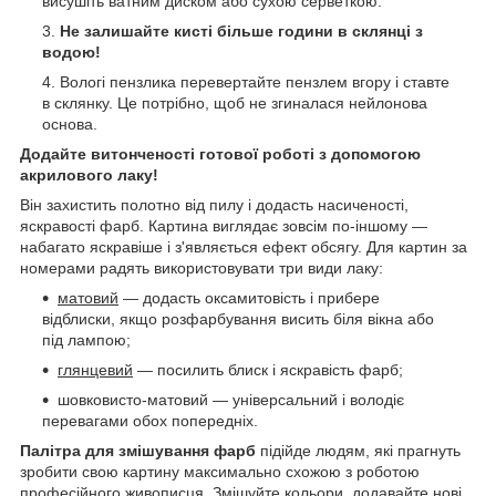
висушіть ватним диском або сухою серветкою.
Не залишайте кисті більше години в склянці з
водою!
Вологі пензлика перевертайте пензлем вгору і ставте
в склянку. Це потрібно, щоб не згиналася нейлонова
основа.
Додайте витонченості готової роботі з допомогою
акрилового лаку!
Він захистить полотно від пилу і додасть насиченості,
яскравості фарб. Картина виглядає зовсім по-іншому —
набагато яскравіше і з'являється ефект обсягу. Для картин за
номерами радять використовувати три види лаку:
матовий
— додасть оксамитовість і прибере
відблиски, якщо розфарбування висить біля вікна або
під лампою;
глянцевий
— посилить блиск і яскравість фарб;
шовковисто-матовий — універсальний і володіє
перевагами обох попередніх.
Палітра для змішування фарб
підійде людям, які прагнуть
зробити свою картину максимально схожою з роботою
професійного живописця. Змішуйте кольори, додавайте нові