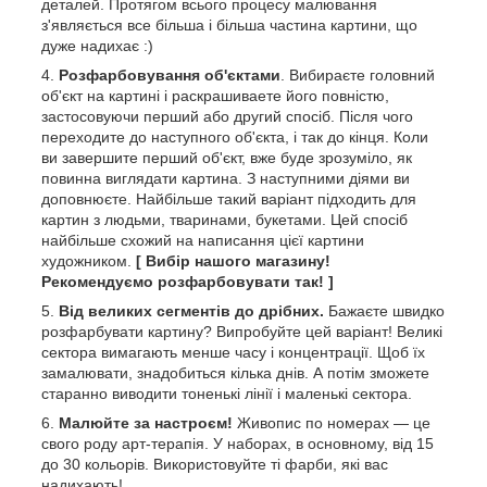
деталей. Протягом всього процесу малювання
з'являється все більша і більша частина картини, що
дуже надихає :)
Розфарбовування об'єктами
. Вибираєте головний
об'єкт на картині і раскрашиваете його повністю,
застосовуючи перший або другий спосіб. Після чого
переходите до наступного об'єкта, і так до кінця. Коли
ви завершите перший об'єкт, вже буде зрозуміло, як
повинна виглядати картина. З наступними діями ви
доповнюєте. Найбільше такий варіант підходить для
картин з людьми, тваринами, букетами. Цей спосіб
найбільше схожий на написання цієї картини
художником.
[ Вибір нашого магазину!
Рекомендуємо розфарбовувати так! ]
Від великих сегментів до дрібних.
Бажаєте швидко
розфарбувати картину? Випробуйте цей варіант! Великі
сектора вимагають менше часу і концентрації. Щоб їх
замалювати, знадобиться кілька днів. А потім зможете
старанно виводити тоненькі лінії і маленькі сектора.
Малюйте за настроєм!
Живопис по номерах — це
свого роду арт-терапія. У наборах, в основному, від 15
до 30 кольорів. Використовуйте ті фарби, які вас
надихають!