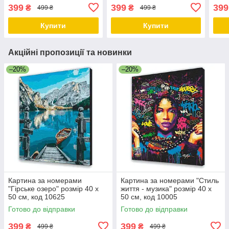
10005
399
399
399
₴
₴
499 ₴
499 ₴
Купити
Купити
Акційні пропозиції та новинки
–20%
–20%
Картина за номерами
Картина за номерами "Стиль
"Гірське озеро" розмір 40 х
життя - музика" розмір 40 х
50 см, код 10625
50 см, код 10005
Готово до відправки
Готово до відправки
399
399
₴
₴
499 ₴
499 ₴