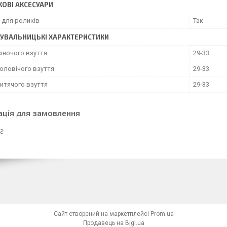
ОВІ АКСЕСУАРИ
 для роликів
Так
УВАЛЬНИЦЬКІ ХАРАКТЕРИСТИКИ
жіночого взуття
29-33
чоловічого взуття
29-33
дитячого взуття
29-33
ація для замовлення
 ₴
Сайт створений на маркетплейсі
Prom.ua
Продавець на Bigl.ua