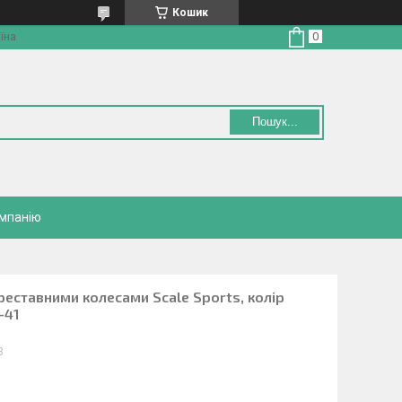
Кошик
їна
Пошук...
омпанію
ереставними колесами Scale Sports, колір
-41
3