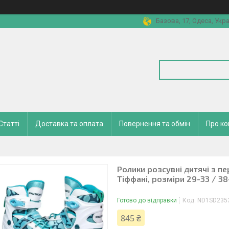
Базова, 17, Одеса, Укра
Статті
Доставка та оплата
Повернення та обмін
Про к
Ролики розсувні дитячі з п
Тіффані, розміри 29-33 / 38
Готово до відправки
Код:
ND1SD235
845 ₴