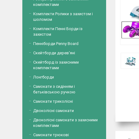
комплектами
Комплекти Ролики з захистом і
шоломом
Комплекти Пенні Борди із
захистом
Пенніборди Penny Board
Скейтборди дерев'яні
Скейтборд із захисними
комплектами
Лонгборди
Самокати з сидінням і
батьківською ручкою
Самокати триколісні
Двоколісні самокати
Двоколісні самокати з захисними
комплектами
Самокати трюкові