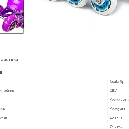
еристики
І
к
Scale Spor
виробник
США
Роликові 
ків
Розсувні
рупа
Дитяча
Унісекс