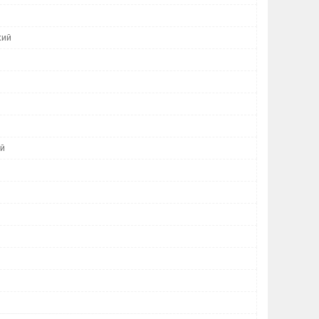
кий
ий