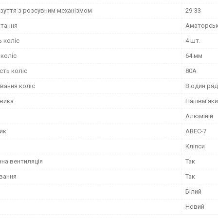
взуття з розсувним механізмом
29-33
атання
Аматорсь
ь коліс
4 шт.
 коліс
64 мм
сть коліс
80А
вання коліс
В один ряд
евика
Напівм'як
Алюміній
ик
ABEC-7
Кліпси
на вентиляція
Так
ування
Так
Білий
Новий