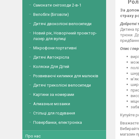
Рол
Самокати снігоходи 2-в-1
За допом
Велобіги (Біговіли)
страху р
Добротні 
Дитячі двоколісні велосипеди
Дитина пр
Новий рік, Новорічний проектор-
трюки. До
лазер для вулиці
придбання
Мікрофони портативні
Опис і пер
вирі
Дитячі Автокрісла
можл
Коляски Для Дітей
полі
шнур
Розвиваючі килимки для малюків
м'як
широ
Дитячі триколісні велосипеди
прис
Картини за номерами
висо
міцн
Алмазные мозаики
заба
Стільці для годування
Купуйте 
Повербанки, електроніка
Вважаєте 
Вибирайте
магазин п
Про нас