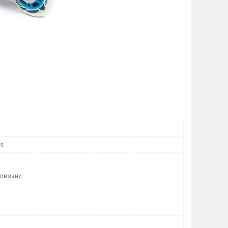
ts
ковзани