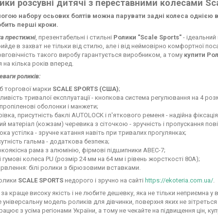
ики розсувні дитячі з переставними колесами Scal
огою набору осьових болтів можна парувати задні колеса однією віс
обить перші кроки.
та престижні
, презентабельні і стильні
Ролики "Scale Sports"
- ідеальний
ийде в захват не тільки від стилю, але і від неймовірно комфортної по
вговічність такого виробу гарантується виробником, а тому
купити Рол
 на кілька років вперед.
еваги роликів:
б торгової марки
SCALE SPORTS (США)
;
ивість тривалої експлуатації - кнопкова система регулювання на 4 розм
пропіленові оболонки і манжети;
івка, присутність баклі AUTОLOCK і п'яткового ременя - надійна фіксація
ий матеріал (кожзам) черевика з сіточкою - зручність і пропускання пові
ка устілка - зручне катання навіть при тривалих прогулянках;
утність гальма - додаткова безпека;
коякісна рама з алюмінію, фірмові підшипники ABEC-7;
і гумові колеса PU (розмір 24 мм на 64 мм і рівень жорсткості 80А);
рвлення: білі ролики з бірюзовими вставками.
ролики
SCALE SPORTS
недорого і зручно на сайті
https://ekoteria.com.ua/
.
за краще високу якість і не любите дешевку, яка не тільки неприємна у
 універсальну модель роликів для дівчинки, поверхня яких не зітреться 
рацює з усіма регіонами України, а тому не чекайте на підвищення цін, ку