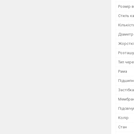
Розмір 
Стиль к
Кількіст
Діаметр
Жорсткі
Розташу
Тип чер
Рама
Підшипн
Застібка
Мембран
Підсвіч
Колір
Стан