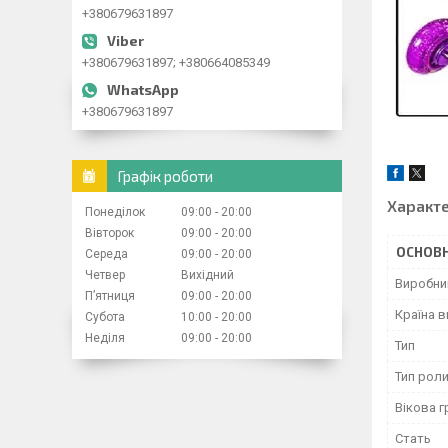
+380679631897
+380679631897; +380664085349
+380679631897
Графік роботи
Характ
Понеділок
09:00
20:00
Вівторок
09:00
20:00
ОСНОВН
Середа
09:00
20:00
Четвер
Вихідний
Виробни
Пʼятниця
09:00
20:00
Країна 
Субота
10:00
20:00
Неділя
09:00
20:00
Тип
Тип роли
Вікова г
Стать