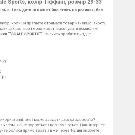
e Sports, колір Тіффані, розмір 29-33
ью. І ось дитина вже стійко стоїть на роликах, без
 вибір, коли Ви прагнете отримати товар найвищої якості.
садки цих роликів і можливості виконувати немислимі
ики ""SCALE SPORTS""
- значить зробити вигідне
іру;
;
тря;
 використанні, але і може завдати шкоди здоров'ю?
з часом, які не порвуться і не зламаються. Наш інтернет-
пуйте ролики прямо зараз, і вже через 1-2 дні зможете