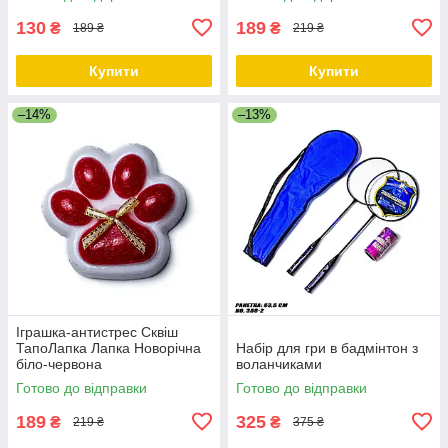
130
189
₴
₴
189 ₴
219 ₴
Купити
Купити
–14%
–13%
Іграшка-антистрес Сквіш
ТапоЛапка Лапка Новорічна
Набір для гри в бадмінтон з
біло-червона
воланчиками
Готово до відправки
Готово до відправки
189
325
₴
₴
219 ₴
375 ₴