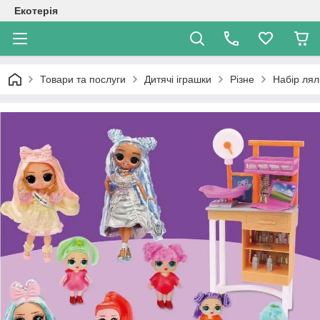
Екотерія
Товари та послуги
Дитячі іграшки
Різне
Набір лял