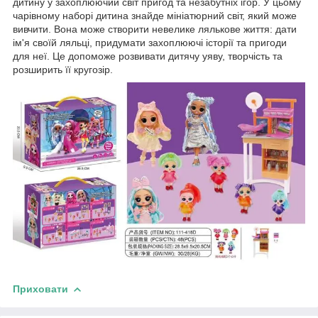
дитину у захоплюючий світ пригод та незабутніх ігор. У цьому
чарівному наборі дитина знайде мініатюрний світ, який може
вивчити. Вона може створити невелике лялькове життя: дати
ім'я своїй ляльці, придумати захоплюючі історії та пригоди
для неї. Це допоможе розвивати дитячу уяву, творчість та
розширить її кругозір.
Приховати