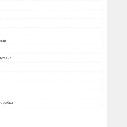
иків
техніка
коробка