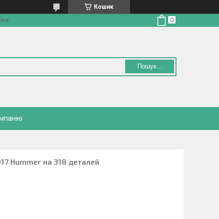
Кошик
їна
Пошук...
омпанію
017 Hummer на 318 деталей