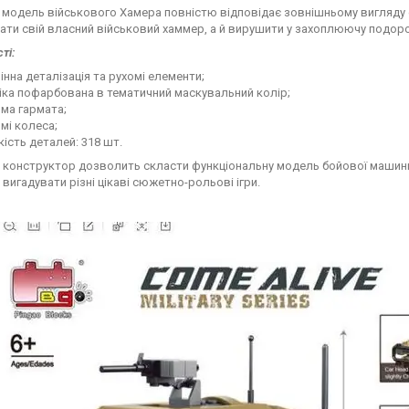
модель військового Хамера повністю відповідає зовнішньому вигляду с
ати свій власний військовий хаммер, а й вирушити у захоплюючу подоро
ті:
інна деталізація та рухомі елементи;
іка пофарбована в тематичний маскувальний колір;
ма гармата;
мі колеса;
кість деталей: 318 шт.
 конструктор дозволить скласти функціональну модель бойової машини
вигадувати різні цікаві сюжетно-рольові ігри.