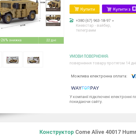
Купити
Купити з
+380 (67) 963-18-97
Киевстар - вайбер,
телеграмм
–26%
22 дні
повернення товару протягом 14 дн
У компанії підключені електронні п
покидаючи сайту.
Конструктор
Come Alive 40017 Hum