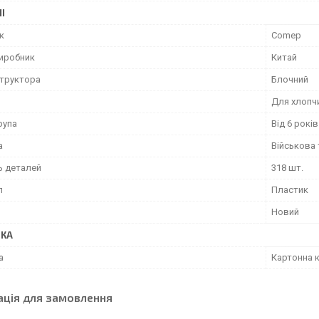
І
к
Comep
виробник
Китай
структора
Блочний
Для хлопч
рупа
Від 6 років
а
Військова 
ь деталей
318 шт.
л
Пластик
Новий
ВКА
а
Картонна 
ація для замовлення