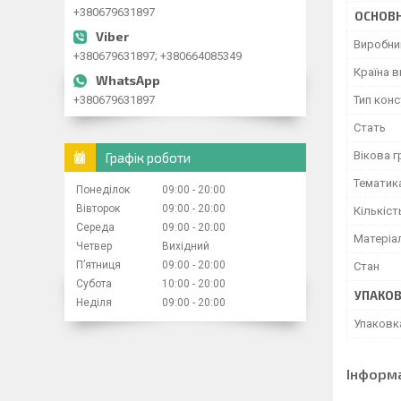
+380679631897
ОСНОВН
Виробни
+380679631897; +380664085349
Країна 
+380679631897
Тип кон
Стать
Вікова г
Графік роботи
Тематик
Понеділок
09:00
20:00
Вівторок
09:00
20:00
Кількіст
Середа
09:00
20:00
Матеріа
Четвер
Вихідний
Пʼятниця
09:00
20:00
Стан
Субота
10:00
20:00
УПАКО
Неділя
09:00
20:00
Упаковк
Інформ