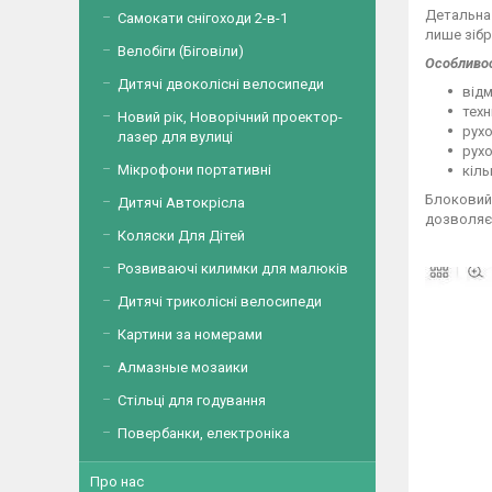
Детальна 
Самокати снігоходи 2-в-1
лише зібр
Велобіги (Біговіли)
Особливос
Дитячі двоколісні велосипеди
відм
техн
Новий рік, Новорічний проектор-
рухо
лазер для вулиці
рухо
Мікрофони портативні
кіль
Блоковий
Дитячі Автокрісла
дозволяє 
Коляски Для Дітей
Розвиваючі килимки для малюків
Дитячі триколісні велосипеди
Картини за номерами
Алмазные мозаики
Стільці для годування
Повербанки, електроніка
Про нас