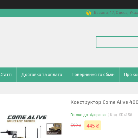
Базова, 17, Одеса, Укра
Статті
Доставка та оплата
Повернення та обмін
Про к
Конструктор Come Alive 40
Готово до відправки
Код:
SD4158
445 ₴
599 ₴