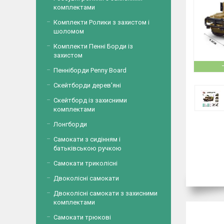
комплектами
Комплекти Ролики з захистом і
шоломом
Комплекти Пенні Борди із
захистом
Пенніборди Penny Board
Скейтборди дерев'яні
Скейтборд із захисними
комплектами
Лонгборди
Самокати з сидінням і
батьківською ручкою
Самокати триколісні
Двоколісні самокати
Двоколісні самокати з захисними
комплектами
Самокати трюкові