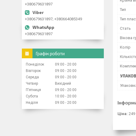
Країна 
+380679631897
Тип
+380679631897; +380664085349
Тип плас
Стать
+380679631897
Вікова г
Колір
Графік роботи
Кількіст
Понеділок
09:00
20:00
Комплек
Вівторок
09:00
20:00
УПАКО
Середа
09:00
20:00
Четвер
Вихідний
Упаковк
Пʼятниця
09:00
20:00
Субота
10:00
20:00
Інформ
Неділя
09:00
20:00
Ціна:
249