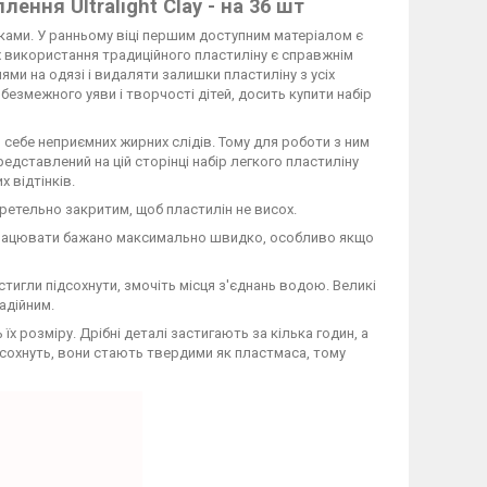
ення Ultralight Clay - на 36 шт
уками. У ранньому віці першим доступним матеріалом є
 використання традиційного пластиліну є справжнім
ми на одязі і видаляти залишки пластиліну з усіх
езмежного уяви і творчості дітей, досить купити набір
я себе неприємних жирних слідів. Тому для роботи з ним
едставлений на цій сторінці набір легкого пластиліну
 відтінків.
ретельно закритим, щоб пластилін не висох.
і працювати бажано максимально швидко, особливо якщо
тигли підсохнути, змочіть місця з'єднань водою. Великі
адійним.
х розміру. Дрібні деталі застигають за кілька годин, а
висохнуть, вони стають твердими як пластмаса, тому