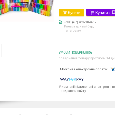
Купити
Купити з
+380 (67) 963-18-97
Киевстар - вайбер,
телеграмм
повернення товару протягом 14 дн
У компанії підключені електронні п
покидаючи сайту.