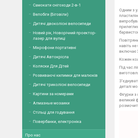
Самокати снігоходи 2-в-1
Одним з у
Велобіги (Біговіли)
пластилін
випробува
Дитячі двоколісні велосипеди
прилеглих
барвистог
Новий рік, Новорічний проектор-
лазер для вулиці
Повітряни
навіть не
Мікрофони портативні
включає 3
Дитячі Автокрісла
Кожен кол
Коляски Для Дітей
Під час л
виготовля
Розвиваючі килимки для малюків
З'єднуват
Дитячі триколісні велосипеди
деталі мо
Картини за номерами
Фігурки з
великий ф
Алмазные мозаики
розмочит
Стільці для годування
Повербанки, електроніка
Про нас