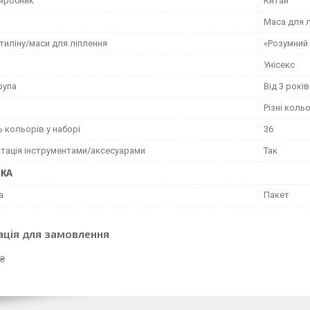
виробник
Китай
Маса для 
тиліну/маси для ліплення
«Розумний 
Унісекс
рупа
Від 3 років
Різні коль
ь кольорів у наборі
36
тація інструментами/аксесуарами
Так
ВКА
а
Пакет
ація для замовлення
 ₴