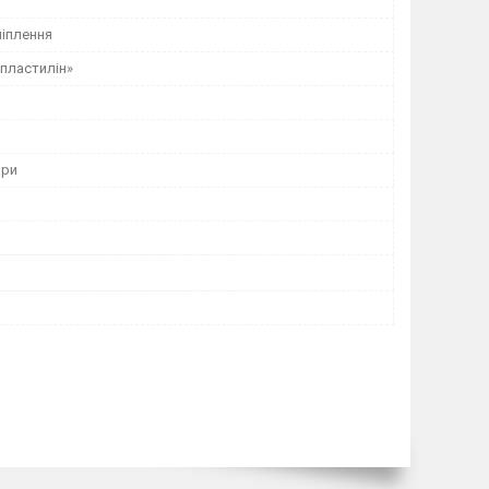
ліплення
пластилін»
ори