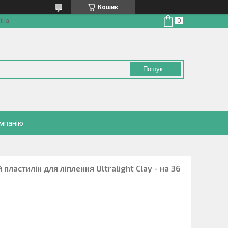
Кошик
їна
Пошук...
омпанію
пластилін для ліплення Ultralight Clay - на 36