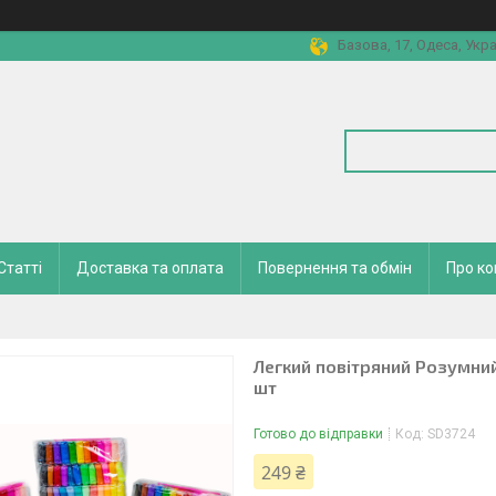
Базова, 17, Одеса, Укра
Статті
Доставка та оплата
Повернення та обмін
Про к
Легкий повітряний Розумний 
шт
Готово до відправки
Код:
SD3724
249 ₴