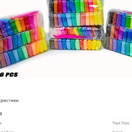
еристики
І
к
Toys Toys