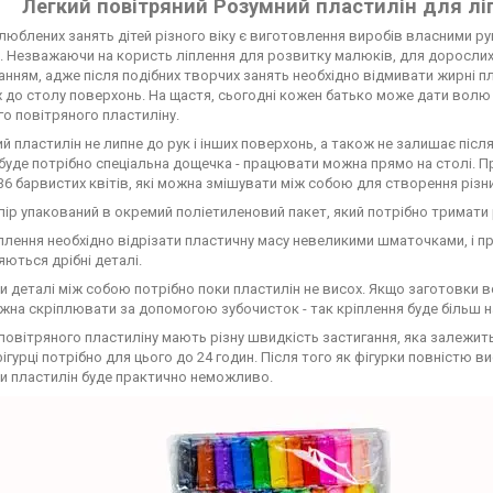
Легкий повітряний Розумний пластилін для ліпл
люблених занять дітей різного віку є виготовлення виробів власними р
. Незважаючи на користь ліплення для розвитку малюків, для дорослих
нням, адже після подібних творчих занять необхідно відмивати жирні пля
 до столу поверхонь. На щастя, сьогодні кожен батько може дати волю б
о повітряного пластиліну.
й пластилін не липне до рук і інших поверхонь, а також не залишає післ
 буде потрібно спеціальна дощечка - працювати можна прямо на столі. Пр
6 барвистих квітів, які можна змішувати між собою для створення різних
ір упакований в окремий поліетиленовий пакет, який потрібно тримати 
іплення необхідно відрізати пластичну масу невеликими шматочками, 
ються дрібні деталі.
и деталі між собою потрібно поки пластилін не висох. Якщо заготовки вс
жна скріплювати за допомогою зубочисток - так кріплення буде більш н
 повітряного пластиліну мають різну швидкість застигання, яка залежить ї
ігурці потрібно для цього до 24 годин. Після того як фігурки повністю 
и пластилін буде практично неможливо.