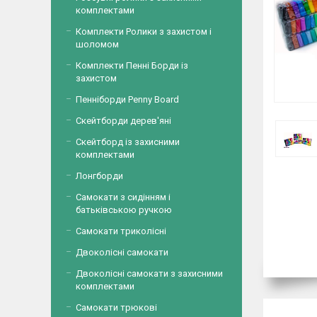
комплектами
Комплекти Ролики з захистом і
шоломом
Комплекти Пенні Борди із
захистом
Пенніборди Penny Board
Скейтборди дерев'яні
Скейтборд із захисними
комплектами
Лонгборди
Самокати з сидінням і
батьківською ручкою
Самокати триколісні
Двоколісні самокати
Двоколісні самокати з захисними
комплектами
Самокати трюкові