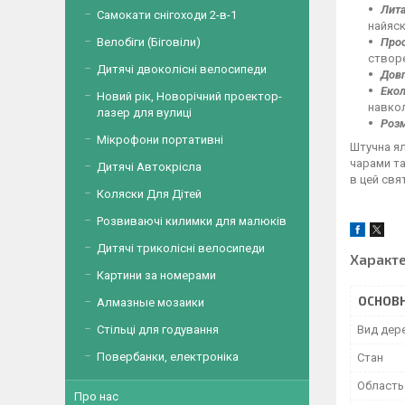
Лита
Самокати снігоходи 2-в-1
найяск
Велобіги (Біговіли)
Прос
створе
Дитячі двоколісні велосипеди
Довг
Екол
Новий рік, Новорічний проектор-
навко
лазер для вулиці
Розм
Мікрофони портативні
Штучна ял
чарами та
Дитячі Автокрісла
в цей свя
Коляски Для Дітей
Розвиваючі килимки для малюків
Дитячі триколісні велосипеди
Характ
Картини за номерами
ОСНОВН
Алмазные мозаики
Стільці для годування
Вид дер
Повербанки, електроніка
Стан
Область
Про нас