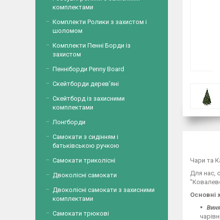
комплектами
Комплекти Ролики з захистом і
шоломом
Комплекти Пенні Борди із
захистом
Пенніборди Penny Board
Скейтборди дерев'яні
Скейтборд із захисними
комплектами
Лонгборди
Самокати з сидінням і
батьківською ручкою
Самокати триколісні
Чари та К
Для нас, 
Двоколісні самокати
"Ковалевс
Двоколісні самокати з захисними
Основні 
комплектами
Виня
Самокати трюкові
чарівн