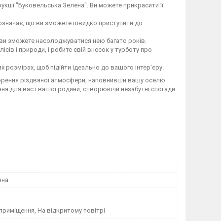
рукції "Буковельська Зелена". Ви можете прикрасити її
 означає, що ви зможете швидко приступити до
і ви зможете насолоджуватися нею багато років.
ів і природи, і робите свій внесок у турботу про
 розмірах, щоб підійти ідеально до вашого інтер'єру.
творення різдвяної атмосфери, наповнивши вашу оселю
ня для вас і вашої родини, створюючи незабутні спогади
чна
приміщення, На відкритому повітрі