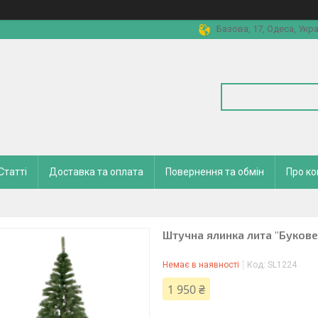
Базова, 17, Одеса, Укра
Статті
Доставка та оплата
Повернення та обмін
Про к
Штучна ялинка лита "Буковел
Немає в наявності
Код:
SL1224
1 950 ₴