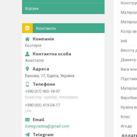
Констру
Відгуки
Матеріа
Матеріал
Контакти
Колір хв
Іній
Екотерія
Висота 
Діаметр
Анастасія
Вага ял
Базова, 17, Одеса, Україна
Підстав
Матеріа
+380 (67) 963-18-97
Киевстар - вайбер, телеграмм
Виробни
+380 (63) 419-04-17
Країна 
Life
Клас
bereg.nastia@gmail.com
Ягоди
ДОДАТК