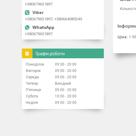
+380679631897
Кількіст
+380679631897; +380664085349
Інформ
+380679631897
Ціна:
1 95
Графік роботи
Понеділок
09:00
20:00
Вівторок
09:00
20:00
Середа
09:00
20:00
Четвер
Вихідний
Пʼятниця
09:00
20:00
Субота
10:00
20:00
Неділя
09:00
20:00