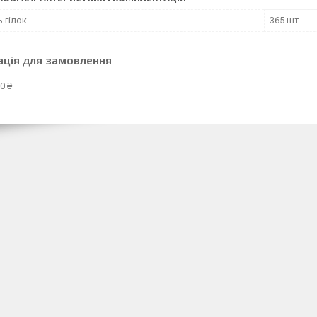
ь гілок
365 шт.
ація для замовлення
0 ₴