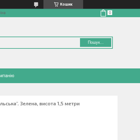
Кошик
їна
Пошук...
омпанію
ьська". Зелена, висота 1,5 метри