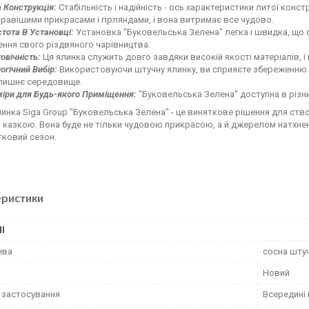
 Конструкція:
Стабільність і надійність - ось характеристики литої конст
равішими прикрасами і гірляндами, і вона витримає все чудово.
тота В Установці:
Установка "Буковельська Зелена" легка і швидка, що
ння свого різдвяного чарівництва.
овічність:
Ця ялинка служить довго завдяки високій якості матеріалів, 
огічний Вибір:
Використовуючи штучну ялинку, ви сприяєте збереженню ліс
лишнє середовище.
іри для Будь-якого Приміщення:
"Буковельська Зелена" доступна в різних
инка Siga Group "Буковельська Зелена" - це виняткове рішення для с
 казкою. Вона буде не тільки чудовою прикрасою, а й джерелом натхнен
тковий сезон.
еристики
І
ева
сосна шту
Новий
 застосування
Всередині 