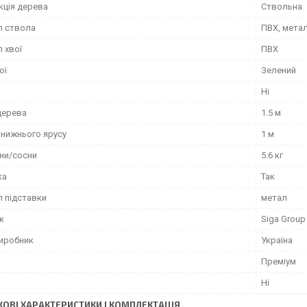
кція дерева
Ствольна
л ствола
ПВХ, мета
 хвої
ПВХ
ої
Зелений
Ні
дерева
1.5 м
 нижнього ярусу
1 м
ини/сосни
5.6 кг
ка
Так
л підставки
метал
к
Siga Group
виробник
Україна
Преміум
Ні
ОВІ ХАРАКТЕРИСТИКИ І КОМПЛЕКТАЦІЯ