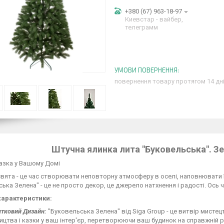
+380 (67) 963-18-97
Киевстар - вайбер,
телеграмм
повернення товару протягом 14 дн
Штучна ялинка лита "Буковельська". Зе
азка у Вашому Домі
свята - це час створювати неповторну атмосферу в оселі, наповнювати її
ька Зелена" - це не просто декор, це джерело натхнення і радості. Ось
характеристики:
тковий Дизайн:
"Буковельська Зелена" від Siga Group - це витвір мистецт
ицтва і казки у ваш інтер'єр, перетворюючи ваш будинок на справжній р