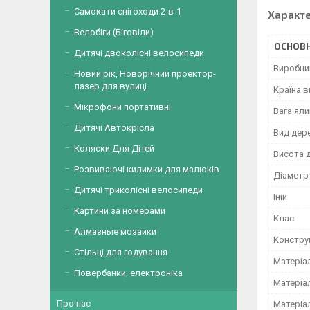
Самокати снігоходи 2-в-1
Характ
Велобіги (Біговіли)
ОСНОВН
Дитячі двоколісні велосипеди
Виробни
Новий рік, Новорічний проектор-
лазер для вулиці
Країна 
Мікрофони портативні
Вага ял
Дитячі Автокрісла
Вид дер
Коляски Для Дітей
Висота 
Розвиваючі килимки для малюків
Діаметр
Дитячі триколісні велосипеди
Іній
Картини за номерами
Клас
Алмазные мозаики
Констру
Стільці для годування
Матеріа
Повербанки, електроніка
Матеріа
Про нас
Матеріал