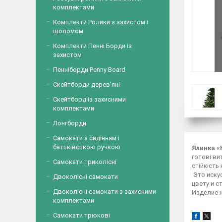
комплектами
Комплекти Ролики з захистом і
шоломом
Комплекти Пенні Борди із
захистом
Пенніборди Penny Board
Скейтборди дерев'яні
Скейтборд із захисними
комплектами
Лонгборди
Самокати з сидінням і
батьківською ручкою
Ялинка «
готові ви
Самокати триколісні
стійкість
Это искус
Двоколісні самокати
цвету и 
Двоколісні самокати з захисними
Изделие н
комплектами
Самокати трюкові