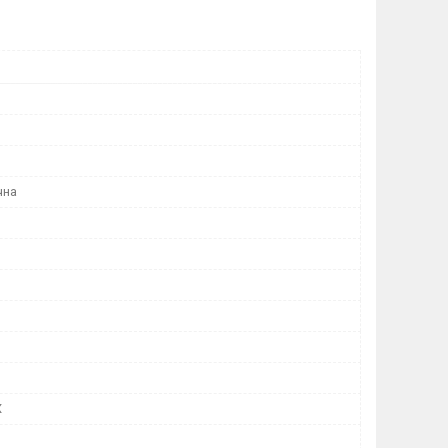
чна
Х