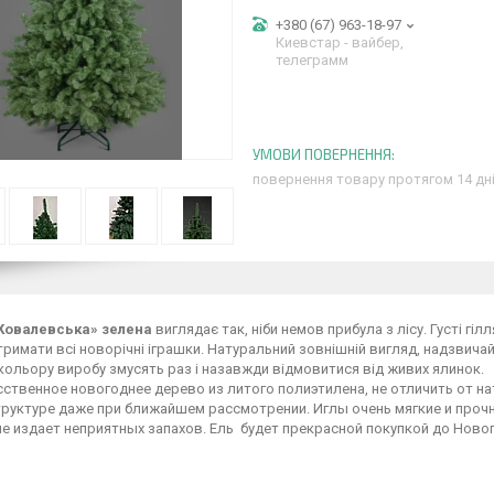
+380 (67) 963-18-97
Киевстар - вайбер,
телеграмм
повернення товару протягом 14 дн
Ковалевська» зелена
виглядає так, ніби немов прибула з лісу. Густі гі
тримати всі новорічні іграшки. Натуральний зовнішній вигляд, надзвичайна
 кольору виробу змусять раз і назавжди відмовитися від живих ялинок.
ственное новогоднее дерево из литого полиэтилена, не отличить от на
структуре даже при ближайшем рассмотрении. Иглы очень мягкие и про
е издает неприятных запахов. Ель будет прекрасной покупкой до Новог