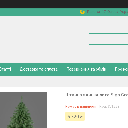
Базова, 17, Одеса, Укра
Статті
Доставка та оплата
Повернення та обмін
Про к
Штучна ялинка лита Siga Gr
Немає в наявності
Код:
SL1223
6 320 ₴