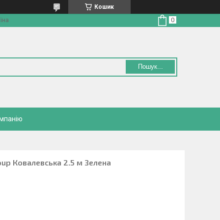
Кошик
їна
Пошук...
омпанію
oup Ковалевська 2.5 м Зелена