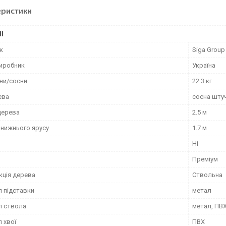
еристики
І
к
Siga Group
виробник
Україна
ини/сосни
22.3 кг
ева
сосна шту
дерева
2.5 м
 нижнього ярусу
1.7 м
Ні
Преміум
кція дерева
Ствольна
л підставки
метал
л ствола
метал, ПВ
 хвої
ПВХ