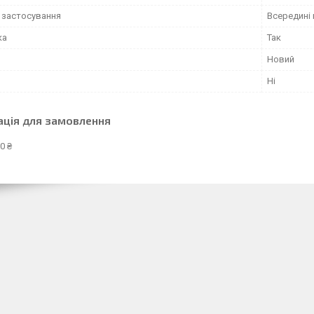
 застосування
Всередині 
ка
Так
Новий
Ні
ація для замовлення
0 ₴