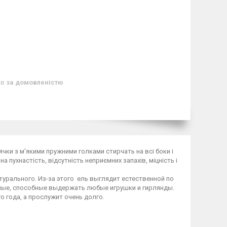
ів
за домовленістю
ллячки з м'якими пружними голками стирчать на всі боки і
 пухнастість, відсутність неприємних запахів, міцність і
турального. Из-за этого ель выглядит естественной по
чные, способные выдержать любые игрушки и гирлянды.
о года, а прослужит очень долго.