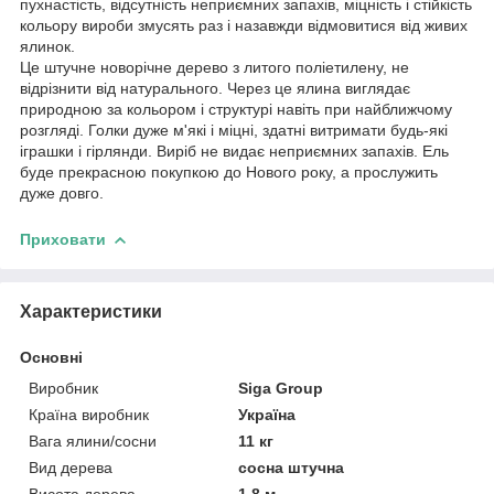
пухнастість, відсутність неприємних запахів, міцність і стійкість
кольору вироби змусять раз і назавжди відмовитися від живих
ялинок.
Це штучне новорічне дерево з литого поліетилену, не
відрізнити від натурального. Через це ялина виглядає
природною за кольором і структурі навіть при найближчому
розгляді. Голки дуже м'які і міцні, здатні витримати будь-які
іграшки і гірлянди. Виріб не видає неприємних запахів. Ель
буде прекрасною покупкою до Нового року, а прослужить
дуже довго.
Приховати
Характеристики
Основні
Виробник
Siga Group
Країна виробник
Україна
Вага ялини/сосни
11 кг
Вид дерева
сосна штучна
Висота дерева
1.8 м