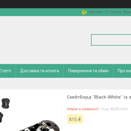
Базова, 17, Одеса, Укра
Статті
Доставка та оплата
Повернення та обмін
Про к
Скейтборд "Black-White" із 
Немає в наявності
Код:
NDSD1354
815 ₴