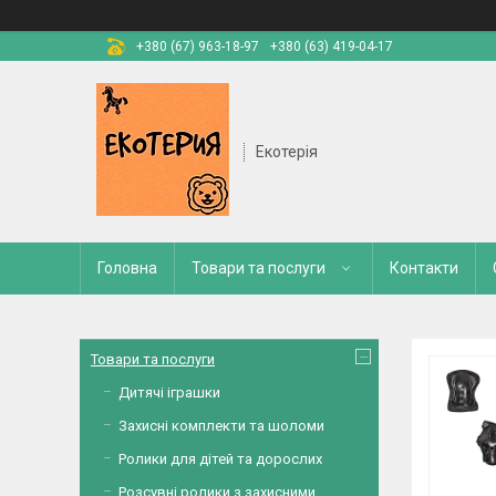
+380 (67) 963-18-97
+380 (63) 419-04-17
Екотерія
Головна
Товари та послуги
Контакти
Товари та послуги
Дитячі іграшки
Захисні комплекти та шоломи
Ролики для дітей та дорослих
Розсувні ролики з захисними