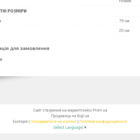
Новий
ТНІ РОЗМІРИ
а
79 см
20 см
ація для замовлення
 ₴
Сайт створений на маркетплейсі
Prom.ua
Продавець на Bigl.ua
Екотерія |
Поскаржитися на контент
|
Політика конфіденційності
Select Language
▼