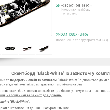
+380 (67) 963-18-97
Киевстар - вайбер,
телеграмм
повернення товару протягом 14 дн
Скейтборд "Black-White" із захистом у комп
ний та
недорогий скейт із захистом "Black-White"
відноситься до унів
ся відмінні технічні характеристики та мінімальна ціна.
атання скейтборді важливо подбати про безпеку. Тому в комплекті пер
ики, налокітники та захист для долонь.
кейту "Black-White":
ріал виготовлення дошки – натуральний клен;