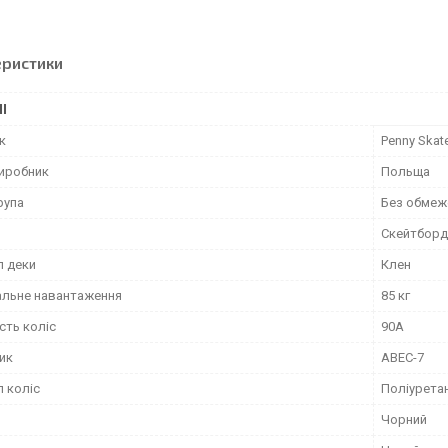
еристики
І
к
Penny Skat
виробник
Польща
рупа
Без обмеж
Скейтборд
л деки
Клен
льне навантаження
85 кг
сть коліс
90А
ик
ABEC-7
л коліс
Поліурета
Чорний