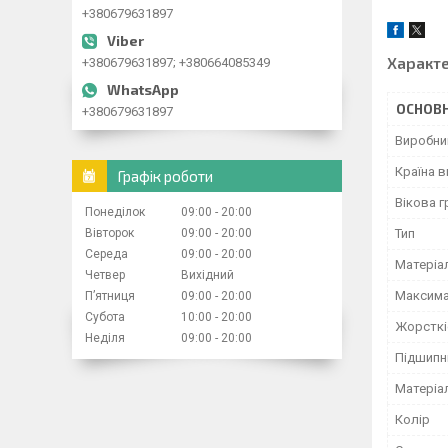
+380679631897
Характ
+380679631897; +380664085349
ОСНОВН
+380679631897
Виробни
Країна 
Графік роботи
Вікова г
Понеділок
09:00
20:00
Вівторок
09:00
20:00
Тип
Середа
09:00
20:00
Матеріа
Четвер
Вихідний
Максима
Пʼятниця
09:00
20:00
Субота
10:00
20:00
Жорсткі
Неділя
09:00
20:00
Підшипн
Матеріа
Колір