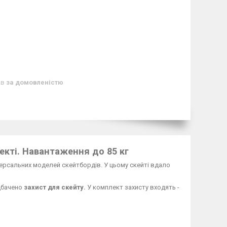
ів
за домовленістю
лекті. Навантаження до 85 кг
ерсальних моделей скейтбордів. У цьому скейті вдало
едбачено
захист для скейту.
У комплект захисту входять -