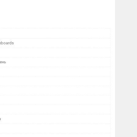
eboards
ень
н