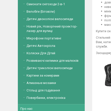
довг
Самокати снігоходи 2-в-1
неве
міні
Велобіги (Біговіли)
фірм
Дитячі двоколісні велосипеди
полі
макс
Новий рік, Новорічний проектор-
лазер для вулиці
Купити ск
Стильний 
Мікрофони портативні
Вам, нати
Дитячі Автокрісла
служби.
Заощаджуй
Коляски Для Дітей
Розвиваючі килимки для малюків
Дитячі триколісні велосипеди
Картини за номерами
Алмазные мозаики
Стільці для годування
Повербанки, електроніка
Про нас