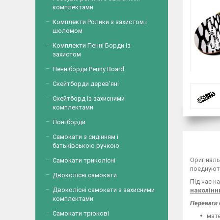
комплектами
Комплекти Ролики з захистом і
шоломом
Комплекти Пенні Борди із
захистом
Пенніборди Penny Board
Скейтборди дерев'яні
Скейтборд із захисними
комплектами
Лонгборди
Самокати з сидінням і
батьківською ручкою
Оригіналь
Самокати триколісні
поєднують
Двоколісні самокати
Під час к
Двоколісні самокати з захисними
наколінн
комплектами
Переваги с
Самокати трюкові
мате