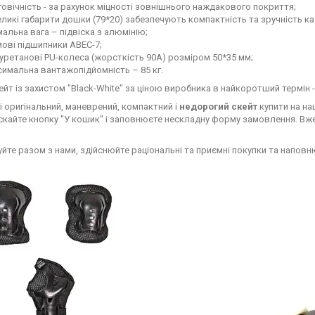
овічність - за рахунок міцності зовнішнього наждакового покриття;
ликі габарити дошки (79*20) забезпечують компактність та зручність ка
мальна вага – підвіска з алюмінію;
ові підшипники ABEC-7;
уретанові PU-колеса (жорсткість 90А) розміром 50*35 мм;
имальна вантажопідйомність – 85 кг.
ейт із захистом "Black-White" за ціною виробника в найкоротший термін 
і оригінальний, маневрений, компактний і
недорогий скейт
купити на на
скайте кнопку "У кошик" і заповнюєте нескладну форму замовлення. Вже 
те разом з нами, здійснюйте раціональні та приємні покупки та наповн