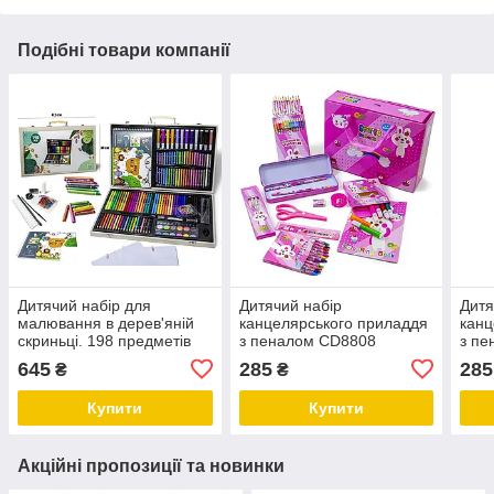
Подібні товари компанії
Дитячий набір для
Дитячий набір
Дитя
малювання в дерев'яній
канцелярського приладдя
канц
скриньці. 198 предметів
з пеналом CD8808
з пе
Рожевий
645
285
285
₴
₴
Купити
Купити
Акційні пропозиції та новинки