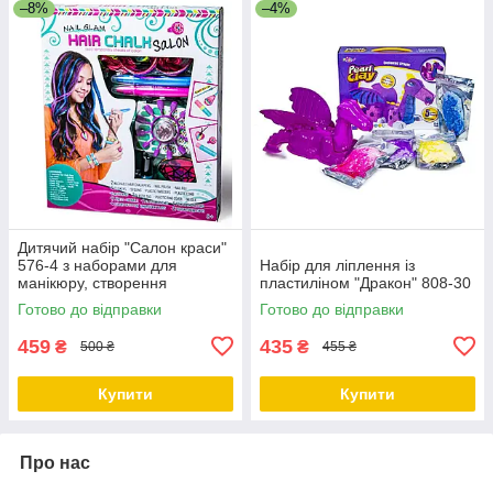
–8%
–4%
Дитячий набір "Салон краси"
576-4 з наборами для
Набір для ліплення із
манікюру, створення
пластиліном "Дракон" 808-30
браслетів, прикрас для
Готово до відправки
Готово до відправки
волосся
459
435
₴
₴
500 ₴
455 ₴
Купити
Купити
Про нас