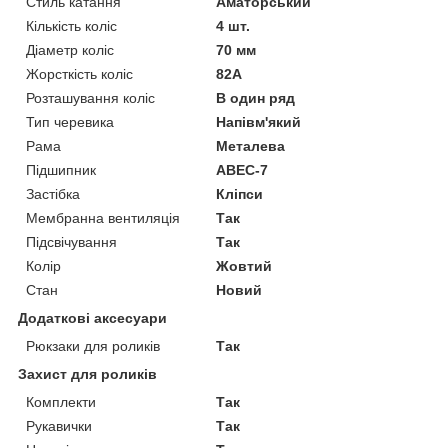
Стиль катання
Аматорський
Кількість коліс
4 шт.
Діаметр коліс
70 мм
Жорсткість коліс
82А
Розташування коліс
В один ряд
Тип черевика
Напівм'який
Рама
Металева
Підшипник
ABEC-7
Застібка
Кліпси
Мембранна вентиляція
Так
Підсвічування
Так
Колір
Жовтий
Стан
Новий
Додаткові аксесуари
Рюкзаки для роликів
Так
Захист для роликів
Комплекти
Так
Рукавички
Так