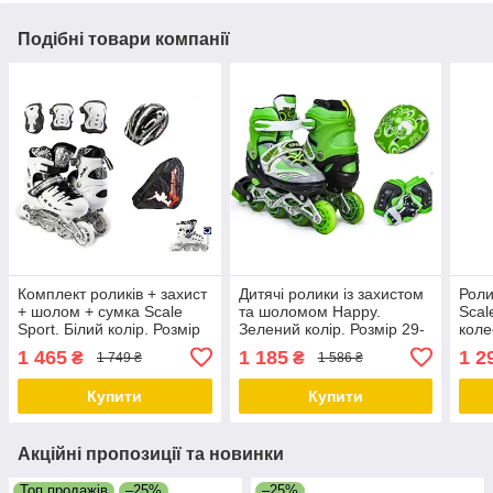
Подібні товари компанії
Комплект роликів + захист
Дитячі ролики із захистом
Роли
+ шолом + сумка Scale
та шоломом Happy.
Scal
Sport. Білий колір. Розмір
Зелений колір. Розмір 29-
коле
29-33
33
коль
1 465
1 185
1 2
₴
₴
1 749 ₴
1 586 ₴
Купити
Купити
Акційні пропозиції та новинки
Топ продажів
–25%
–25%