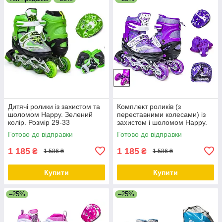
Дитячі ролики із захистом та
Комплект роликів (з
шоломом Happy. Зелений
переставними колесами) із
колір. Розмір 29-33
захистом і шоломом Happy.
Фіолетовий комплект. Розмір
Готово до відправки
Готово до відправки
29-33
1 185
1 185
₴
₴
1 586 ₴
1 586 ₴
Купити
Купити
–25%
–25%