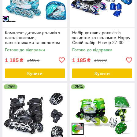
Комплект дитячих роликів з
Набір дитячих роликів із
наколінниками,
захистом та шоломом Happy.
налокітниками та шоломом
Синій набір. Розмір 27-30
Happy. Бірюзовий колір.
Готово до відправки
Готово до відправки
Розмір 29-33
1 185
1 185
₴
₴
1 586 ₴
1 586 ₴
Купити
Купити
–25%
–25%