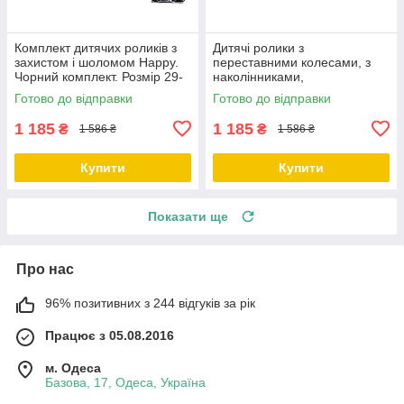
Комплект дитячих роликів з
Дитячі ролики з
захистом і шоломом Happy.
переставними колесами, з
Чорний комплект. Розмір 29-
наколінниками,
33
налокітниками та шоломом
Готово до відправки
Готово до відправки
Happy. Зелений колір. Розмір
1 185
1 185
₴
₴
1 586 ₴
1 586 ₴
Купити
Купити
Показати ще
Про нас
96% позитивних з 244 відгуків за рік
Працює з 05.08.2016
м. Одеса
Базова, 17, Одеса, Україна