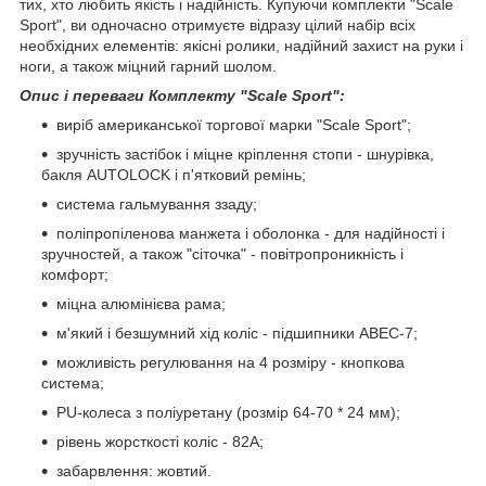
тих, хто любить якість і надійність. Купуючи комплекти "Scale
Sport", ви одночасно отримуєте відразу цілий набір всіх
необхідних елементів: якісні ролики, надійний захист на руки і
ноги, а також міцний гарний шолом.
Опис і переваги Комплекту "Scale Sport":
виріб американської торгової марки "Scale Sport";
зручність застібок і міцне кріплення стопи - шнурівка,
бакля AUTОLOCK і п'ятковий ремінь;
система гальмування ззаду;
поліпропіленова манжета і оболонка - для надійності і
зручностей, а також "сіточка" - повітропроникність і
комфорт;
міцна алюмінієва рама;
м'який і безшумний хід коліс - підшипники ABEC-7;
можливість регулювання на 4 розміру - кнопкова
система;
РU-колеса з поліуретану (розмір 64-70 * 24 мм);
рівень жорсткості коліс - 82А;
забарвлення: жовтий.