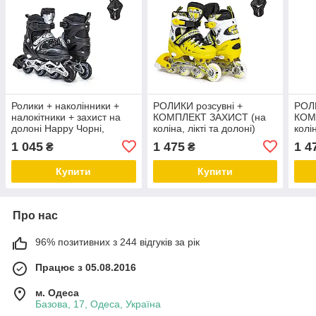
Ролики + наколінники +
РОЛИКИ розсувні +
РОЛИ
налокітники + захист на
КОМПЛЕКТ ЗАХИСТ (на
КОМ
долоні Happy Чорні,
коліна, лікті та долоні)
колін
розмір 29-33
Scale Sports жовті, розмір
Scal
1 045
1 475
1 4
₴
₴
29-33
29-3
Купити
Купити
Про нас
96% позитивних з 244 відгуків за рік
Працює з 05.08.2016
м. Одеса
Базова, 17, Одеса, Україна