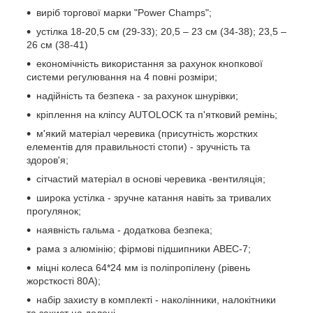
виріб торгової марки "Power Champs";
устілка 18-20,5 см (29-33); 20,5 – 23 см (34-38); 23,5 –
26 см (38-41)
економічність використання за рахунок кнопкової
системи регулювання на 4 повні розміри;
надійність та безпека - за рахунок шнурівки;
кріплення на кліпсу AUTОLOCK та п'ятковий ремінь;
м'який матеріал черевика (присутність жорстких
елементів для правильності стопи) - зручність та
здоров'я;
сітчастий матеріал в основі черевика -вентиляція;
широка устілка - зручне катання навіть за тривалих
прогулянок;
наявність гальма - додаткова безпека;
рама з алюмінію; фірмові підшипники ABEC-7;
міцні колеса 64*24 мм із поліпропілену (рівень
жорсткості 80А);
набір захисту в комплекті - наколінники, налокітники