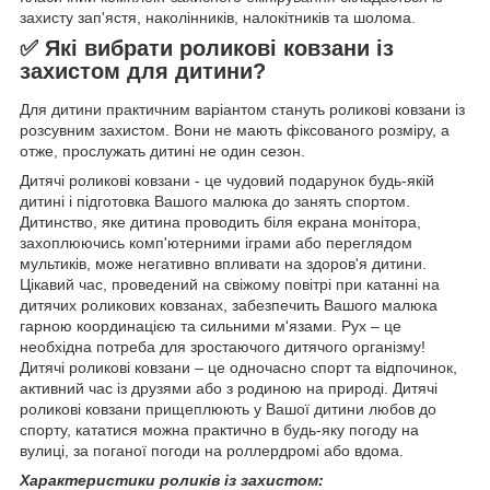
захисту зап'ястя, наколінників, налокітників та шолома.
✅ Які вибрати роликові ковзани із
захистом для дитини?
Для дитини практичним варіантом стануть роликові ковзани із
розсувним захистом. Вони не мають фіксованого розміру, а
отже, прослужать дитині не один сезон.
Дитячі роликові ковзани - це чудовий подарунок будь-якій
дитині і підготовка Вашого малюка до занять спортом.
Дитинство, яке дитина проводить біля екрана монітора,
захоплюючись комп'ютерними іграми або переглядом
мультиків, може негативно впливати на здоров'я дитини.
Цікавий час, проведений на свіжому повітрі при катанні на
дитячих роликових ковзанах, забезпечить Вашого малюка
гарною координацією та сильними м'язами. Рух – це
необхідна потреба для зростаючого дитячого організму!
Дитячі роликові ковзани – це одночасно спорт та відпочинок,
активний час із друзями або з родиною на природі. Дитячі
роликові ковзани прищеплюють у Вашої дитини любов до
спорту, кататися можна практично в будь-яку погоду на
вулиці, за поганої погоди на роллердромі або вдома.
Характеристики роликів із захистом: