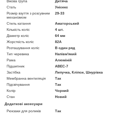
Вікова група
Дитяча
Стать
Унісекс
Розмір взуття з розсувним
29-33
механізмом
Стиль катання
Аматорський
Кількість коліс
4 шт.
Діаметр коліс
64 мм
Жорсткість коліс
82А
Розташування коліс
В один ряд
Тип черевика
Напівм'який
Рама
Алюміній
Підшипник
ABEC-7
Застібка
Липучка, Кліпси, Шнурівка
Мембранна вентиляція
Так
Підсвічування
Так
Колір
Чорний
Стан
Новий
Додаткові аксесуари
Рюкзаки для роликів
Так