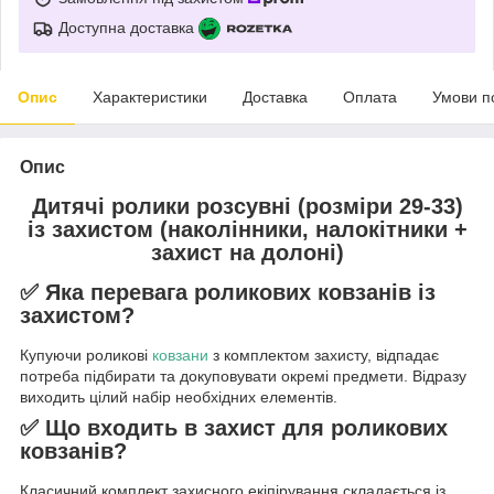
Доступна доставка
Опис
Характеристики
Доставка
Оплата
Умови п
Опис
Дитячі ролики розсувні (розміри 29-33)
із захистом (наколінники, налокітники +
захист на долоні)
✅ Яка перевага роликових ковзанів із
захистом?
Купуючи роликові
ковзани
з комплектом захисту, відпадає
потреба підбирати та докуповувати окремі предмети. Відразу
виходить цілий набір необхідних елементів.
✅ Що входить в захист для роликових
ковзанів?
Класичний комплект захисного екіпірування складається із