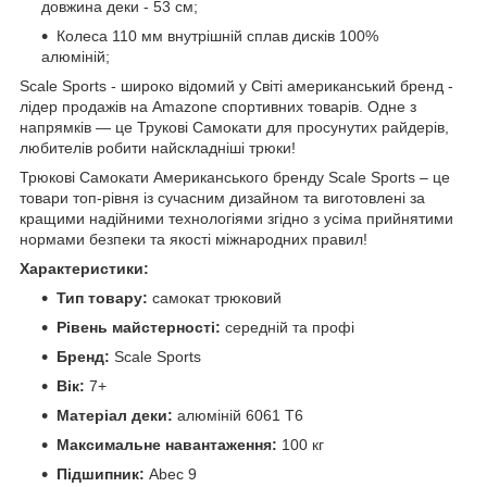
довжина деки - 53 см;
Колеса 110 мм внутрішній сплав дисків 100%
алюміній;
Scale Sports - широко відомий у Світі американський бренд -
лідер продажів на Amazone спортивних товарів. Одне з
напрямків — це Трукові Самокати для просунутих райдерів,
любителів робити найскладніші трюки!
Трюкові Самокати Американського бренду Scale Sports – це
товари топ-рівня із сучасним дизайном та виготовлені за
кращими надійними технологіями згідно з усіма прийнятими
нормами безпеки та якості міжнародних правил!
Характеристики:
Тип товару:
самокат трюковий
Рівень майстерності:
середній
та профі
Бренд:
Scale Sports
Вік:
7+
Матеріал деки:
алюміній 6061 T6
Максимальне навантаження:
100 кг
Підшипник:
Abec 9