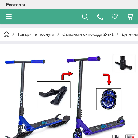
Екотерія
Товари та послуги
Самокати снігоходи 2-в-1
Дитячий