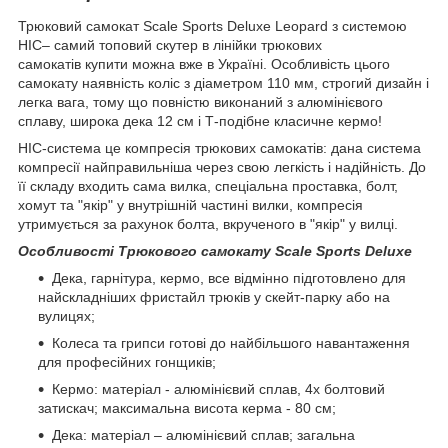
Трюковий самокат Scale Sports Deluxe Leopard з системою
HIC– самий топовий скутер в лінійки трюкових
самокатів купити можна вже в Україні. Особливість цього
самокату наявність коліс з діаметром 110 мм, строгий дизайн і
легка вага, тому що повністю виконаний з алюмінієвого
сплаву, широка дека 12 см і Т-подібне класичне кермо!
HIC-система це компресія трюкових самокатів: дана система
компресії найправильніша через свою легкість і надійність. До
її складу входить сама вилка, спеціальна проставка, болт,
хомут та "якір" у внутрішній частині вилки, компресія
утримується за рахунок болта, вкрученого в "якір" у вилці.
Особливості Трюкового самокату Scale Sports Deluxe
Дека, гарнітура, кермо, все відмінно підготовлено для
найскладніших фристайл трюків у скейт-парку або на
вулицях;
Колеса та грипси готові до найбільшого навантаження
для професійних гонщиків;
Кермо: матеріал - алюмінієвий сплав, 4х болтовий
затискач; максимальна висота керма - 80 см;
Дека: матеріал – алюмінієвий сплав; загальна