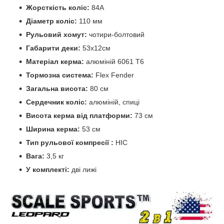
Жорсткість коліс:
84А
Діаметр коліс:
110 мм
Рульовий хомут:
чотири-болтовий
Габарити деки:
53х12см
Матеріал керма:
алюміній 6061 Т6
Тормозна система:
Flex Fender
Загальна висота:
80 см
Сердечник коліс:
алюміній, спиці
Висота керма від платформи:
73 см
Ширина керма:
53 см
Тип рульової компресії :
HIC
Вага:
3,5 кг
У комплекті:
дві лижі