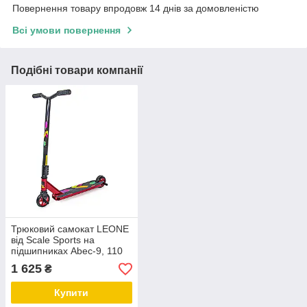
Повернення товару впродовж 14 днів за домовленістю
Всі умови повернення
Подібні товари компанії
Трюковий самокат LEONE
від Scale Sports на
підшипниках Abec-9, 110
мм колеса. Червоний
1 625
₴
колір
Купити