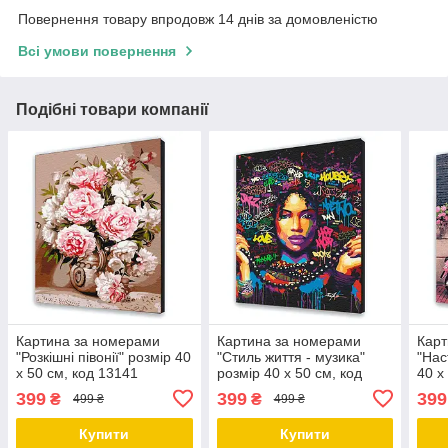
Повернення товару впродовж 14 днів за домовленістю
Всі умови повернення
Подібні товари компанії
Картина за номерами
Картина за номерами
Карт
"Розкішні півонії" розмір 40
"Стиль життя - музика"
"Нас
х 50 см, код 13141
розмір 40 х 50 см, код
40 х
10005
399
399
399
₴
₴
499 ₴
499 ₴
Купити
Купити