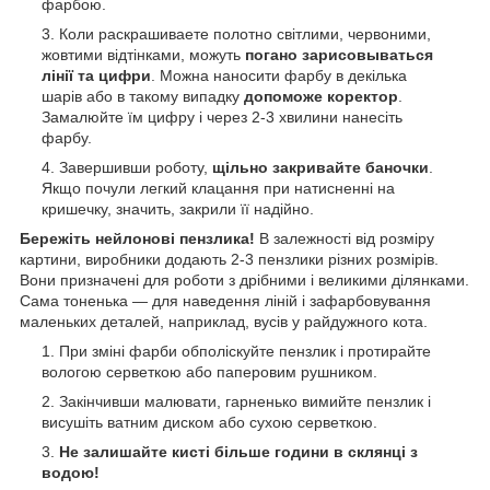
фарбою.
Коли раскрашиваете полотно світлими, червоними,
жовтими відтінками, можуть
погано зарисовываться
лінії та цифри
. Можна наносити фарбу в декілька
шарів або в такому випадку
допоможе коректор
.
Замалюйте їм цифру і через 2-3 хвилини нанесіть
фарбу.
Завершивши роботу,
щільно закривайте баночки
.
Якщо почули легкий клацання при натисненні на
кришечку, значить, закрили її надійно.
Бережіть нейлонові пензлика!
В залежності від розміру
картини, виробники додають 2-3 пензлики різних розмірів.
Вони призначені для роботи з дрібними і великими ділянками.
Сама тоненька — для наведення ліній і зафарбовування
маленьких деталей, наприклад, вусів у райдужного кота.
При зміні фарби обполіскуйте пензлик і протирайте
вологою серветкою або паперовим рушником.
Закінчивши малювати, гарненько вимийте пензлик і
висушіть ватним диском або сухою серветкою.
Не залишайте кисті більше години в склянці з
водою!