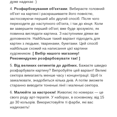
дуже надихає :)
Розфарбовування об'єктами
. Вибираєте головний
об'єкт на картині і раскрашиваете його повністю,
застосовуючи перший або другий спосіб. Після чого
переходите до наступного об'єкта, і так до кінця. Коли
ви завершите перший об'єкт, вже буде зрозуміло, як
повинна виглядати картина. З наступними діями ви
доповнюєте. Найбільше такий варіант підходить для
картин з людьми, тваринами, букетами. Цей спосіб
найбільше схожий на написання цієї картини
художником.
[ Вибір нашого магазину!
Рекомендуємо розфарбовувати так! ]
Від великих сегментів до дрібних.
Бажаєте швидко
розфарбувати картину? Випробуйте цей варіант! Великі
сектора вимагають менше часу і концентрації. Щоб їх
замалювати, знадобиться кілька днів. А потім зможете
старанно виводити тоненькі лінії і маленькі сектора.
Малюйте за настроєм!
Живопис по номерах — це
свого роду арт-терапія. У наборах, в основному, від 15
до 30 кольорів. Використовуйте ті фарби, які вас
надихають!