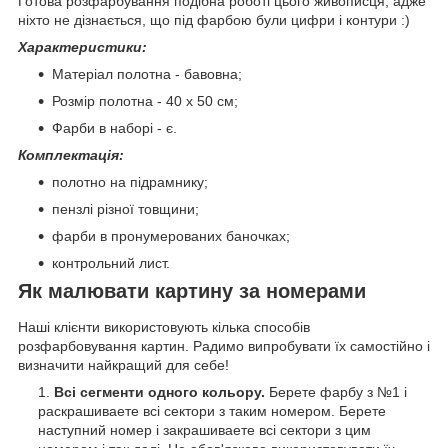
Готова розфарбування подібна роботі цього живописця, адже
ніхто не дізнається, що під фарбою були цифри і контури :)
Характеристики:
Матеріал полотна - бавовна;
Розмір полотна - 40 х 50 см;
Фарби в наборі - є.
Комплектація:
полотно на підрамнику;
пензлі різної товщини;
фарби в пронумерованих баночках;
контрольний лист.
Як малювати картину за номерами
Наші клієнти використовують кілька способів
розфарбовування картин. Радимо випробувати їх самостійно і
визначити найкращий для себе!
Всі сегменти одного кольору.
Берете фарбу з №1 і
раскрашиваете всі сектори з таким номером. Берете
наступний номер і закрашиваете всі сектори з цим