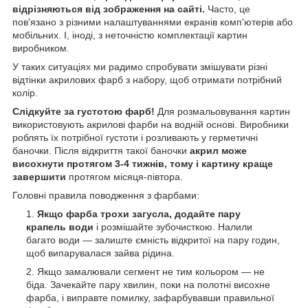
відрізняються від зображення на сайті.
Часто, це
пов'язано з різними налаштуваннями екранів комп'ютерів або
мобільних. І, іноді, з неточністю комплектації картин
виробником.
У таких ситуаціях ми радимо спробувати змішувати різні
відтінки акрилових фарб з набору, щоб отримати потрібний
колір.
Слідкуйте за густотою фарб!
Для розмальовування картин
використовують акрилові фарби на водній основі. Виробники
роблять їх потрібної густоти і розливають у герметичні
баночки. Після відкриття такої баночки
акрил може
висохнути протягом 3-4 тижнів, тому і картину краще
завершити
протягом місяця-півтора.
Головні правила поводження з фарбами:
Якщо фарба трохи загусла, додайте пару
крапель води
і розмішайте зубочисткою. Налили
багато води — залиште ємність відкритої на пару годин,
щоб випарувалася зайва рідина.
Якщо замалювали сегмент не тим кольором — не
біда. Зачекайте пару хвилин, поки на полотні висохне
фарба, і виправте помилку, зафарбувавши правильної