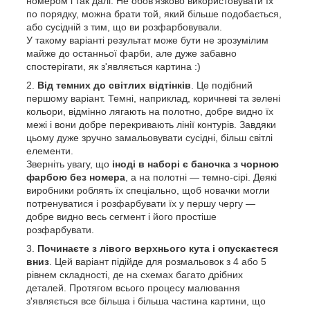
номером і так далі. Не обов'язково використовувати їх
по порядку, можна брати той, який більше подобається,
або сусідній з тим, що ви розфарбовували.
У такому варіанті результат може бути не зрозумілим
майже до останньої фарби, але дуже забавно
спостерігати, як з'являється картина :)
Від темних до світлих відтінків
. Це подібний
першому варіант. Темні, наприклад, коричневі та зелені
кольори, відмінно лягають на полотно, добре видно їх
межі і вони добре перекривають лінії контурів. Завдяки
цьому дуже зручно замальовувати сусідні, більш світлі
елементи.
Зверніть увагу, що
іноді в наборі є баночка з чорною
фарбою без номера
, а на полотні — темно-сірі. Деякі
виробники роблять їх спеціально, щоб новачки могли
потренуватися і розфарбувати їх у першу чергу —
добре видно весь сегмент і його простіше
розфарбувати.
Починаєте з лівого верхнього кута і опускаєтеся
вниз
. Цей варіант підійде для розмальовок з 4 або 5
рівнем складності, де на схемах багато дрібних
деталей. Протягом всього процесу малювання
з'являється все більша і більша частина картини, що