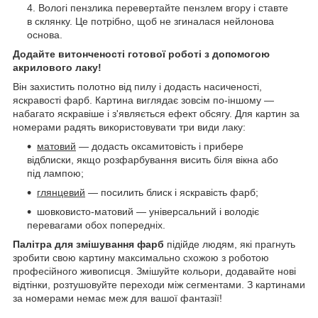
Вологі пензлика перевертайте пензлем вгору і ставте
в склянку. Це потрібно, щоб не згиналася нейлонова
основа.
Додайте витонченості готової роботі з допомогою
акрилового лаку!
Він захистить полотно від пилу і додасть насиченості,
яскравості фарб. Картина виглядає зовсім по-іншому —
набагато яскравіше і з'являється ефект обсягу. Для картин за
номерами радять використовувати три види лаку:
матовий
— додасть оксамитовість і прибере
відблиски, якщо розфарбування висить біля вікна або
під лампою;
глянцевий
— посилить блиск і яскравість фарб;
шовковисто-матовий — універсальний і володіє
перевагами обох попередніх.
Палітра для змішування фарб
підійде людям, які прагнуть
зробити свою картину максимально схожою з роботою
професійного живописця. Змішуйте кольори, додавайте нові
відтінки, розтушовуйте переходи між сегментами. З картинами
за номерами немає меж для вашої фантазії!