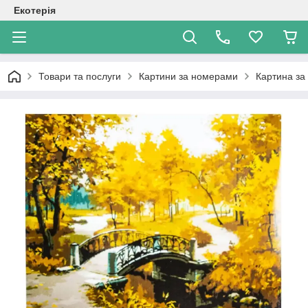
Екотерія
Товари та послуги
Картини за номерами
Картина за 