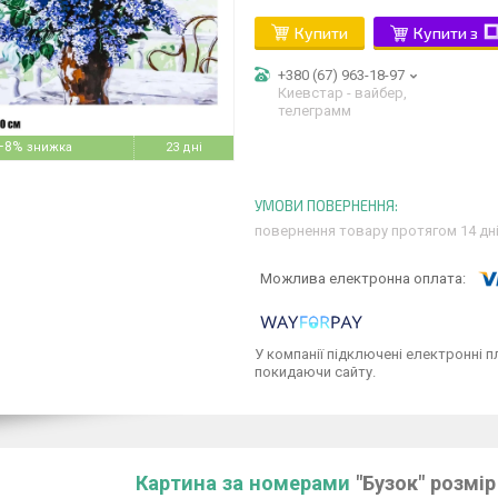
Купити
Купити з
+380 (67) 963-18-97
Киевстар - вайбер,
телеграмм
–8%
23 дні
повернення товару протягом 14 дн
У компанії підключені електронні п
покидаючи сайту.
Картина за номерами
"Бузок" розмір