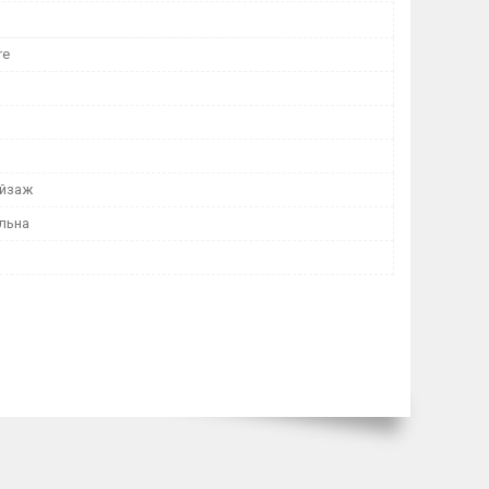
re
ейзаж
льна