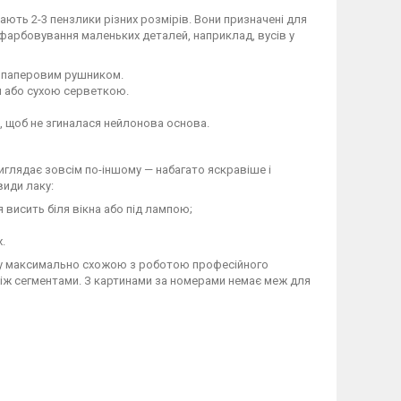
ають 2-3 пензлики різних розмірів. Вони призначені для
зафарбовування маленьких деталей, наприклад, вусів у
о паперовим рушником.
м або сухою серветкою.
о, щоб не згиналася нейлонова основа.
виглядає зовсім по-іншому — набагато яскравіше і
види лаку:
висить біля вікна або під лампою;
.
ину максимально схожою з роботою професійного
між сегментами. З картинами за номерами немає меж для