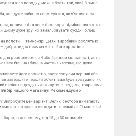
вувати їх по порядку, можна брати той, який більше
и, але дуже забавно спостерігати, як з'являється
иклад, коричневі та зелені кольори, відмінно лягають на
ки цьому дуже зручно замальовувати сусідні, більш
а на полотні — темно-сірі. Деякі виробники роблять їх
 — добре видно весь сегмент і його простіше
йде для розмальовок з 4 або 5 рівнем складності, де на
ся все більша і більша частина картини, що дуже
скрашиваете його повністю, застосовуючи перший або
ли ви завершите перший об'єкт, вже буде зрозуміло, як
ий варіант підходить для картин з людьми, тваринами,
[ Вибір нашого магазину! Рекомендуємо
 Випробуйте цей варіант! Великі сектора вимагають
м зможете старанно виводити тоненькі лінії і маленькі
наборах, в основному, від 15 до 30 кольорів.