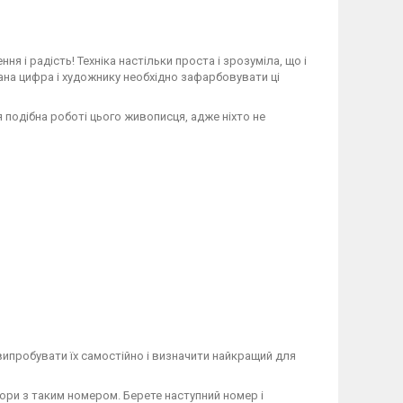
і радість! Техніка настільки проста і зрозуміла, що і
зана цифра і художнику необхідно зафарбовувати ці
подібна роботі цього живописця, адже ніхто не
ипробувати їх самостійно і визначити найкращий для
ори з таким номером. Берете наступний номер і