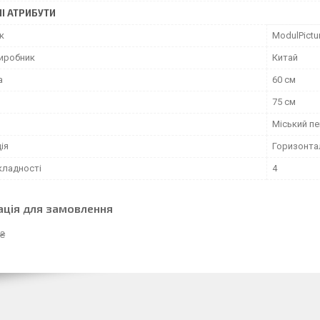
І АТРИБУТИ
к
ModulPictu
виробник
Китай
а
60 см
75 см
Міський п
ія
Горизонта
кладності
4
ація для замовлення
 ₴