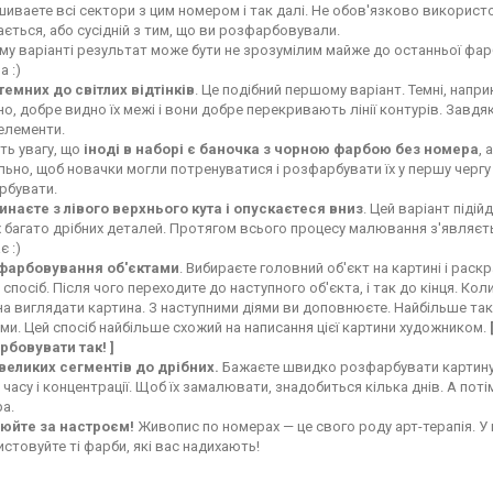
иваете всі сектори з цим номером і так далі. Не обов'язково використо
ється, або сусідній з тим, що ви розфарбовували.
му варіанті результат може бути не зрозумілим майже до останньої фарб
а :)
темних до світлих відтінків
. Це подібний першому варіант. Темні, напр
о, добре видно їх межі і вони добре перекривають лінії контурів. Завдя
 елементи.
ть увагу, що
іноді в наборі є баночка з чорною фарбою без номера
, 
льно, щоб новачки могли потренуватися і розфарбувати їх у першу чергу
рбувати.
инаєте з лівого верхнього кута і опускаєтеся вниз
. Цей варіант піді
 багато дрібних деталей. Протягом всього процесу малювання з'являєть
є :)
фарбовування об'єктами
. Вибираєте головний об'єкт на картині і ра
 спосіб. Після чого переходите до наступного об'єкта, і так до кінця. Ко
а виглядати картина. З наступними діями ви доповнюєте. Найбільше так
ми. Цей спосіб найбільше схожий на написання цієї картини художником.
рбовувати так! ]
 великих сегментів до дрібних.
Бажаєте швидко розфарбувати картину?
часу і концентрації. Щоб їх замалювати, знадобиться кілька днів. А поті
а.
юйте за настроєм!
Живопис по номерах — це свого роду арт-терапія. У 
стовуйте ті фарби, які вас надихають!