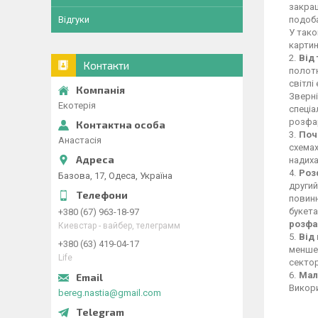
закраш
подоба
Відгуки
У тако
картин
Від 
Контакти
полотн
світлі
Зверні
Екотерія
спеціа
розфа
Поч
Анастасія
схемах
надиха
Роз
Базова, 17, Одеса, Україна
другий
повинн
букета
+380 (67) 963-18-97
розфа
Киевстар - вайбер, телеграмм
Від
+380 (63) 419-04-17
менше 
Life
сектор
Мал
Викори
bereg.nastia@gmail.com