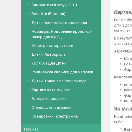
Самокати снігоходи 2-в-1
Картин
Велобіги (Біговіли)
Розфарбов
Дитячі двоколісні велосипеди
діти, і д
сегменти
Новий рік, Новорічний проектор-
лазер для вулиці
В результ
дізнаєтьс
Мікрофони портативні
Характери
Дитячі Автокрісла
Мате
Коляски Для Дітей
Розм
Фарб
Розвиваючі килимки для малюків
Комплекта
Дитячі триколісні велосипеди
поло
Картини за номерами
пенз
фар
Алмазные мозаики
кон
Стільці для годування
Як мал
Повербанки, електроніка
Наші кліє
себе!
Про нас
Всі