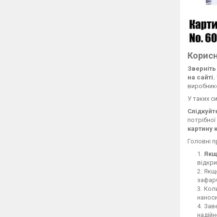
Корисн
Зверніть
на сайті.
виробник
У таких с
Слідкуйт
потрібної
картину 
Головні 
Якщ
відкри
Якщо
зафар
Кол
наноси
Зав
надійн