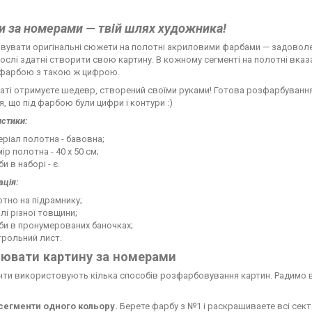
и за номерами — твій шлях художника!
увати оригінальні сюжети на полотні акриловими фарбами — задоволення 
орослі здатні створити свою картину. В кожному сегменті на полотні вка
 фарбою з такою ж цифрою.
аті отримуєте шедевр, створений своїми руками! Готова розфарбування 
я, що під фарбою були цифри і контури :)
стики:
ріал полотна - бавовна;
ір полотна - 40 х 50 см;
и в наборі - є.
ція:
тно на підрамнику;
лі різної товщини;
би в пронумерованих баночках;
трольний лист.
ювати картину за номерами
нти використовують кілька способів розфарбовування картин. Радимо в
 сегменти одного кольору.
Берете фарбу з №1 і раскрашиваете всі сект