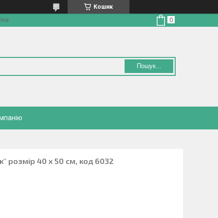
Кошик
їна
Пошук...
омпанію
" розмір 40 х 50 см, код 6032