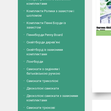
комплектами
Комплекти Ролики з захистом і
шоломом
Комплекти Пенні Борди із
захистом
Пенніборди Penny Board
Скейтборди дерев'яні
Скейтборд із захисними
комплектами
Лонгборди
Самокати з сидінням і
батьківською ручкою
Самокати триколісні
Двоколісні самокати
Двоколісні самокати з захисними
комплектами
Самокати трюкові