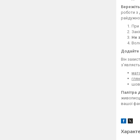
Бережіть
роботи з 
райдужно
При 
Закі
Не 
Воло
Додайте 
Він захис
з'являєть
мат
гля
шовк
Палітра 
живописця
вашої фан
Характ