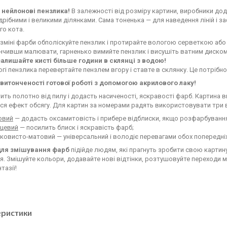
 нейлонові пензлика!
В залежності від розміру картини, виробники дод
дрібними і великими ділянками. Сама тоненька — для наведення ліній і 
го кота.
зміні фарби обполіскуйте пензлик і протирайте вологою серветкою аб
нчивши малювати, гарненько вимийте пензлик і висушіть ватним диско
залишайте кисті більше години в склянці з водою!
гі пензлика перевертайте пензлем вгору і ставте в склянку. Це потрібн
витонченості готової роботі з допомогою акрилового лаку!
тить полотно від пилу і додасть насиченості, яскравості фарб. Картина 
ся ефект обсягу. Для картин за номерами радять використовувати три 
овий
— додасть оксамитовість і прибере відблиски, якщо розфарбування 
нцевий
— посилить блиск і яскравість фарб;
овисто-матовий — універсальний і володіє перевагами обох попередніх
для змішування фарб
підійде людям, які прагнуть зробити свою карт
. Змішуйте кольори, додавайте нові відтінки, розтушовуйте переходи 
тазії!
еристики