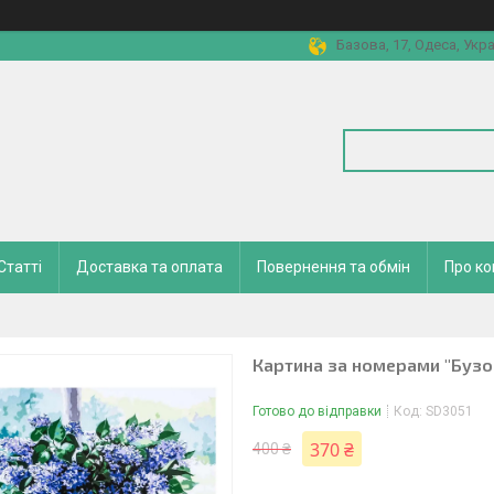
Базова, 17, Одеса, Укра
Статті
Доставка та оплата
Повернення та обмін
Про к
Картина за номерами "Бузок
Готово до відправки
Код:
SD3051
370 ₴
400 ₴