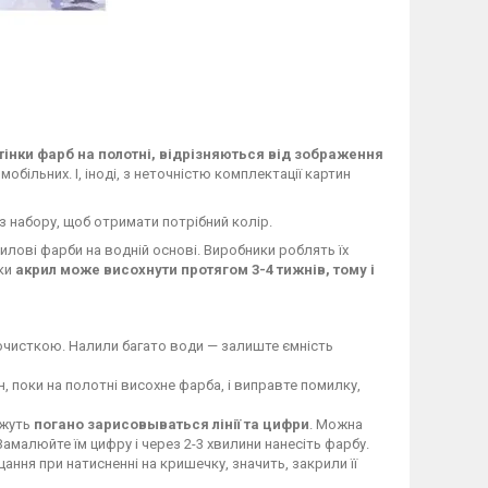
тінки фарб на полотні, відрізняються від зображення
більних. І, іноді, з неточністю комплектації картин
з набору, щоб отримати потрібний колір.
ові фарби на водній основі. Виробники роблять їх
чки
акрил може висохнути протягом 3-4 тижнів, тому і
очисткою. Налили багато води — залиште ємність
 поки на полотні висохне фарба, і виправте помилку,
ожуть
погано зарисовываться лінії та цифри
. Можна
 Замалюйте їм цифру і через 2-3 хвилини нанесіть фарбу.
цання при натисненні на кришечку, значить, закрили її