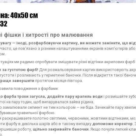
і фішки і хитрості про малювання
 увагу — іноді, розфарбовуючи картину, ви можете замінити, що від
Часто, це пов'язано з різними налаштуваннями екранів комп'ютерів або мо
ом.
итуаціях ми радимо спробувати змішувати різні відтінки акрилових фарб 
е за густотою фарб!
Для розмальовування картин використовують акрил
 густоти і розливають у герметичні баночки. Після відкриття такої бано
краще завершити
протягом місяця-півтора.
правила поводження з фарбами:
о фарба трохи загусла, додайте пару крапель води
і розмішайте зуб
тої на пару годин, щоб випарувалася зайва рідина.
 замалювали сегмент не тим кольором — не біда. Зачекайте пару хвилин,
бувавши правильної фарбою.
и раскрашиваете полотно світлими, червоними, жовтими відтінками, м
ти фарбу в декілька шарів або в такому випадку
допоможе коректор
.
ершивши роботу,
щільно закривайте баночки
. Якщо почули легкий кла
о.