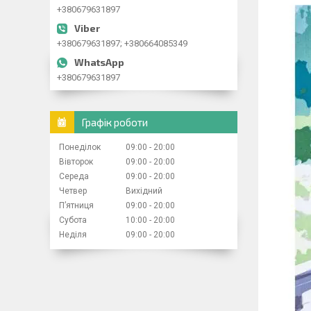
+380679631897
+380679631897; +380664085349
+380679631897
Графік роботи
Понеділок
09:00
20:00
Вівторок
09:00
20:00
Середа
09:00
20:00
Четвер
Вихідний
Пʼятниця
09:00
20:00
Субота
10:00
20:00
Неділя
09:00
20:00