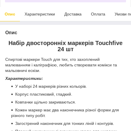
Опис
Характеристики
Доставка
Оплата
Умови п
Опис
Набір двосторонніх маркерів Touchfive
24 шт
Спиртові маркери Touch для тих, хто захоплений
малюванням і каліграфією, любить створювати комікси та
мальовничі ескізи.
Характеристики:
У наборі 24 маркерів різних кольорів.
Корпус пластиковий, гладкий.
Ковпачки щільно закриваються.
Кожен маркер має два наконечника різної форми для
різного типу робіт.
Загострений наконечник для тонких ліній і контурів.