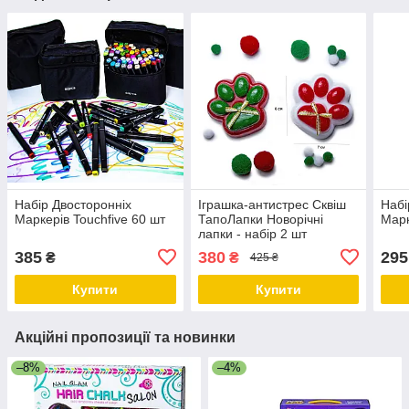
Набір Двосторонніх
Іграшка-антистрес Сквіш
Набі
Маркерів Touchfive 60 шт
ТапоЛапки Новорічні
Марк
лапки - набір 2 шт
385
380
295
₴
₴
425 ₴
Купити
Купити
Акційні пропозиції та новинки
–8%
–4%