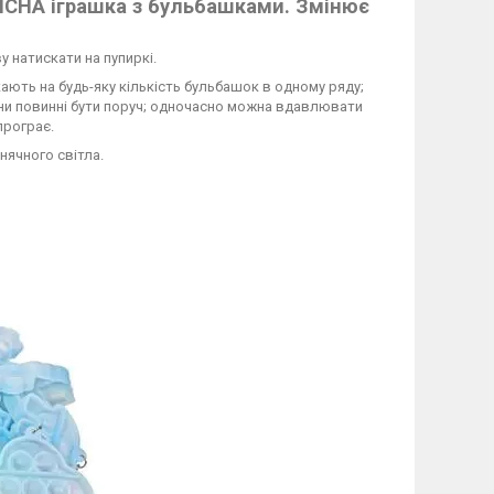
КІСНА іграшка з бульбашками. Змінює
у натискати на пупиркі.
скають на будь-яку кількість бульбашок в одному ряду;
они повинні бути поруч; одночасно можна вдавлювати
програє.
нячного світла.