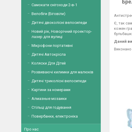
Бре
Самокати снігоходи 2-в-1
Велобіги (Біговіли)
Антистрес
Дитячі двоколісні велосипеди
Є, так са
кожен гра
Новий рік, Новорічний проектор-
бульбашки
лазер для вулиці
Даний ви
Мікрофони портативні
Виконано 
Дитячі Автокрісла
Коляски Для Дітей
Розвиваючі килимки для малюків
Дитячі триколісні велосипеди
Картини за номерами
Алмазные мозаики
Стільці для годування
Повербанки, електроніка
Про нас