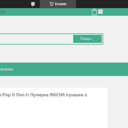
Кошик
їна
Пошук...
омпанію
Pop It Поп Іт Пупирка ЯКІСНА іграшка з