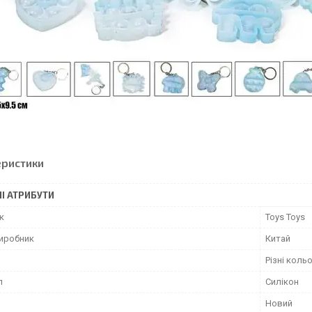
еристики
І АТРИБУТИ
к
Toys Toys
виробник
Китай
Різні коль
л
Силікон
Новий