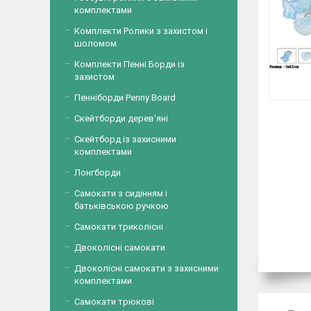
комплектами
Комплекти Ролики з захистом і
шоломом
Комплекти Пенні Борди із
захистом
Пенніборди Penny Board
Скейтборди дерев'яні
Скейтборд із захисними
комплектами
Лонгборди
Самокати з сидінням і
батьківською ручкою
Самокати триколісні
Двоколісні самокати
Двоколісні самокати з захисними
комплектами
Самокати трюкові