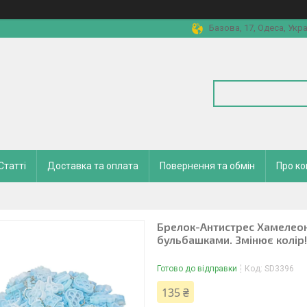
Базова, 17, Одеса, Укра
Статті
Доставка та оплата
Повернення та обмін
Про к
Брелок-Антистрес Хамелеон 
бульбашками. Змінює колір!
Готово до відправки
Код:
SD3396
135 ₴