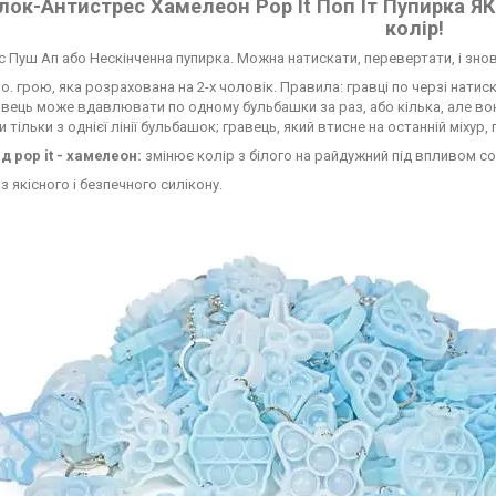
лок-Антистрес Хамелеон Pop It Поп Іт Пупирка Я
колір!
 Пуш Ап або Нескінченна пупирка. Можна натискати, перевертати, і знов
мо. грою, яка розрахована на 2-х чоловік. Правила: гравці по черзі нати
вець може вдавлювати по одному бульбашки за раз, або кілька, але в
 тільки з однієї лінії бульбашок; гравець, який втисне на останній міхур, 
д pop it - хамелеон:
змінює колір з білого на райдужний під впливом со
з якісного і безпечного силікону.