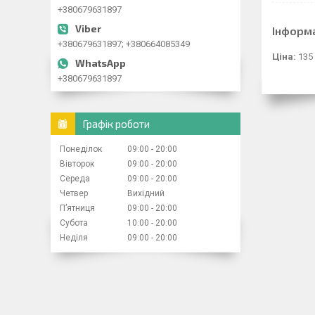
+380679631897
Інформ
+380679631897; +380664085349
Ціна:
135
+380679631897
Графік роботи
Понеділок
09:00
20:00
Вівторок
09:00
20:00
Середа
09:00
20:00
Четвер
Вихідний
Пʼятниця
09:00
20:00
Субота
10:00
20:00
Неділя
09:00
20:00