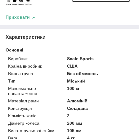
Приховати
Характеристики
Основні
Виробник
Scale Sports
Країна виробник
США
Вікова група
Без обмежень
Тип
Міський
Максимальне
100 кг
навантаження
Матеріал рами
Алюміній
Конструкція
Складана
Кількість коліс
2
Діаметр колеса
200 мм
Висота рульової стійки
105 см
Вага
4 кг