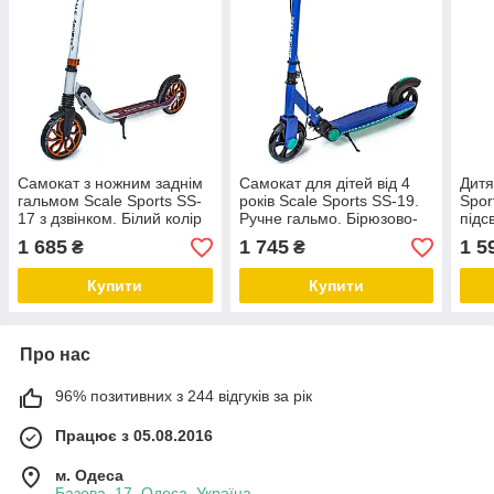
Самокат з ножним заднім
Самокат для дітей від 4
Дитя
гальмом Scale Sports SS-
років Scale Sports SS-19.
Spor
17 з дзвінком. Білий колір
Ручне гальмо. Бірюзово-
підс
синій колір
коле
1 685
1 745
1 5
₴
₴
Купити
Купити
Про нас
96% позитивних з 244 відгуків за рік
Працює з 05.08.2016
м. Одеса
Базова, 17, Одеса, Україна