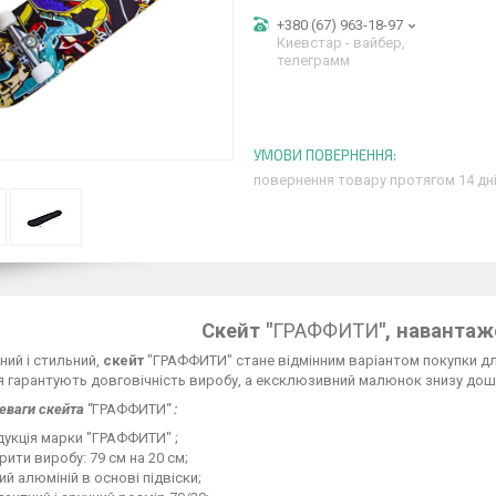
+380 (67) 963-18-97
Киевстар - вайбер,
телеграмм
повернення товару протягом 14 дн
Скейт "
ГРАФФИТИ
", навантаж
ний і стильний,
скейт
"ГРАФФИТИ"
стане відмінним варіантом покупки для
 гарантують довговічність виробу, а ексклюзивний малюнок знизу дошк
еваги скейта "
ГРАФФИТИ
" :
укція марки "ГРАФФИТИ" ;
рити виробу: 79 см на 20 см;
ий алюміній в основі підвіски;