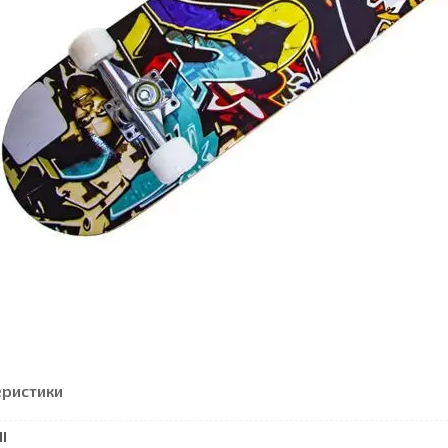
еристики
І