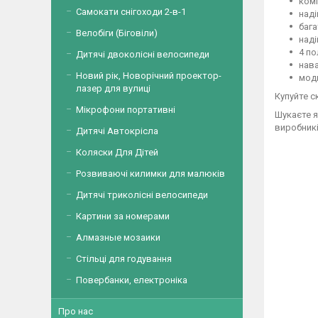
комп
Самокати снігоходи 2-в-1
наді
бага
Велобіги (Біговіли)
наді
4 по
Дитячі двоколісні велосипеди
нава
Новий рік, Новорічний проектор-
модн
лазер для вулиці
Купуйте с
Мікрофони портативні
Шукаєте я
виробникі
Дитячі Автокрісла
Коляски Для Дітей
Розвиваючі килимки для малюків
Дитячі триколісні велосипеди
Картини за номерами
Алмазные мозаики
Стільці для годування
Повербанки, електроніка
Про нас