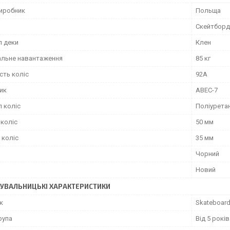
виробник
Польща
Скейтборд
л деки
Клен
льне навантаження
85 кг
сть коліс
92А
ик
ABEC-7
л коліс
Поліурета
 коліс
50 мм
 коліс
35 мм
Чорний
Новий
УВАЛЬНИЦЬКІ ХАРАКТЕРИСТИКИ
к
Skateboar
рупа
Від 5 років