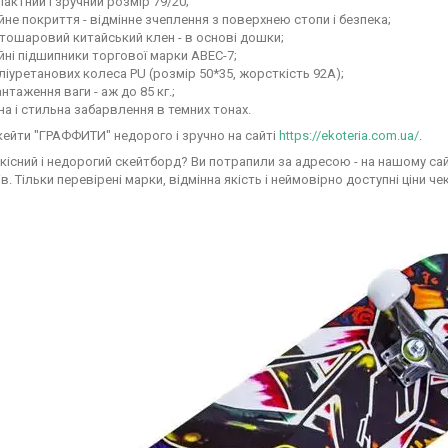
актний і зручний розмір 79/20;
йне покриття - відмінне зчеплення з поверхнею стопи і безпека;
тошаровий китайський клен - в основі дошки;
йні підшипники торгової марки АВЕС-7;
ліуретанових колеса PU (розмір 50*35, жорсткість 92А);
нтаження ваги - аж до 85 кг.;
а і стильна забарвлення в темних тонах.
кейти "ГРАФФИТИ" недорого і зручно на сайті
https://ekoteria.com.ua/
.
кісний і недорогий скейтборд? Ви потрапили за адресою - на нашому сай
в. Тільки перевірені марки, відмінна якість і неймовірно доступні ціни ч