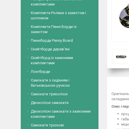
комплектами
Комплекти Ролики з захистом і
шоломом
Комплекти Пенні Борди із
захистом
Пенніборди Penny Board
Скейтборди дерев'яні
Скейтборд із захисними
комплектами
Лонгборди
Самокати з сидінням і
батьківською ручкою
Оригіналь
Самокати триколісні
складання
Двоколісні самокати
Опис і пер
Двоколісні самокати з захисними
прод
комплектами
габа
міцн
Самокати трюкові