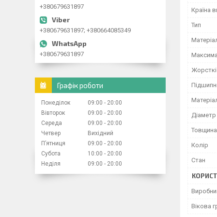
+380679631897
Країна 
Тип
+380679631897; +380664085349
Матеріа
+380679631897
Максима
Жорсткі
Графік роботи
Підшипн
Матеріа
Понеділок
09:00
20:00
Вівторок
09:00
20:00
Діаметр
Середа
09:00
20:00
Товщина
Четвер
Вихідний
Пʼятниця
09:00
20:00
Колір
Субота
10:00
20:00
Стан
Неділя
09:00
20:00
КОРИСТ
Виробни
Вікова г