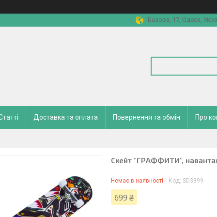
Базова, 17, Одеса, Укра
Статті
Доставка та оплата
Повернення та обмін
Про к
Скейт "ГРАФФИТИ", наванта
Немає в наявності
Код:
SD3399
699 ₴