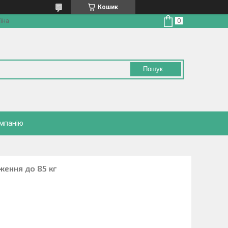
Кошик
їна
Пошук...
омпанію
ження до 85 кг