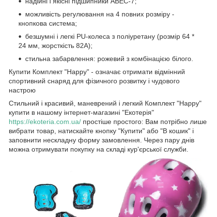
надійні і якісні підшипники ABEC-7;
можливість регулювання на 4 повних розміру -
кнопкова система;
безшумні і легкі PU-колеса з поліуретану (розмір 64 *
24 мм, жорсткість 82А);
стильна забарвлення: рожевий з комбінацією білого.
Купити Комплект "Happy" - означає отримати відмінний
спортивний снаряд для фізичного розвитку і чудового
настрою
Стильний і красивий, маневрений і легкий Комплект "Happy"
купити в нашому інтернет-магазині "Екотерія"
https://ekoteria.com.ua/
простіше простого: Вам потрібно лише
вибрати товар, натискайте кнопку "Купити" або "В кошик" і
заповнити нескладну форму замовлення. Через пару днів
можна отримувати покупку на складі кур'єрської служби.