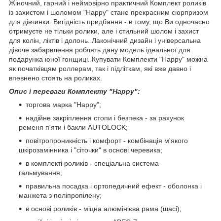
Жіночний, гарний і неймовірно практичний Комплект роликів
із захистом і шоломом "Happy" стане прекрасним сюрпризом
для дівчинки. Вигідність придбання - в тому, що Ви одночасно
отримуєте не тільки ролики, але і стильний шолом і захист
для колін, ліктів і долонь. Лаконічний дизайн і універсальна
дівоче забарвлення роблять дану модель ідеальної для
подарунка юної гонщиці. Купувати Комплекти "Happy" можна
як початківцям роллерам, так і підліткам, які вже давно і
впевнено стоять на роликах.
Опис і переваги Комплекту "Happy":
торгова марка "Happy";
надійне закріплення стопи і безпека - за рахунок
ременя п'яти і бакли AUTОLOCK;
повітропроникність і комфорт - комбінація м'якого
шкірозамінника і "сіточки" в основі черевика;
в комплекті роликів - спеціальна система
гальмування;
правильна посадка і ортопедичний ефект - оболонка і
манжета з поліпропілену;
в основі роликів - міцна алюмінієва рама (шасі);