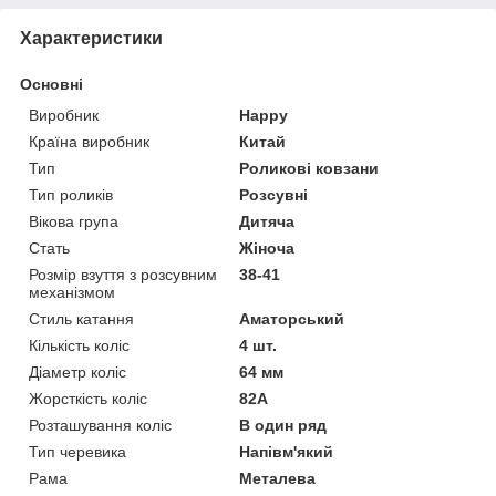
Характеристики
Основні
Виробник
Happy
Країна виробник
Китай
Тип
Роликові ковзани
Тип роликів
Розсувні
Вікова група
Дитяча
Стать
Жіноча
Розмір взуття з розсувним
38-41
механізмом
Стиль катання
Аматорський
Кількість коліс
4 шт.
Діаметр коліс
64 мм
Жорсткість коліс
82А
Розташування коліс
В один ряд
Тип черевика
Напівм'який
Рама
Металева