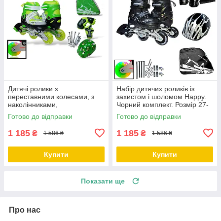
Дитячі ролики з
Набір дитячих роликів із
переставними колесами, з
захистом і шоломом Happy.
наколінниками,
Чорний комплект. Розмір 27-
налокітниками та шоломом
30
Готово до відправки
Готово до відправки
Happy. Зелений колір. Розмір
1 185
1 185
₴
₴
1 586 ₴
1 586 ₴
Купити
Купити
Показати ще
Про нас