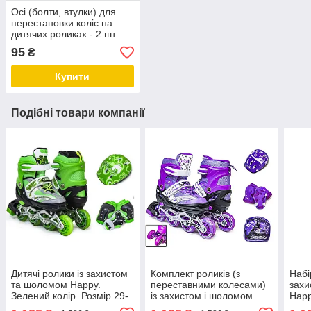
Осі (болти, втулки) для
перестановки коліс на
дитячих роликах - 2 шт.
95
₴
Купити
Подібні товари компанії
Дитячі ролики із захистом
Комплект роликів (з
Набі
та шоломом Happy.
переставними колесами)
захи
Зелений колір. Розмір 29-
із захистом і шоломом
Happ
33
Happy. Фіолетовий
27-3