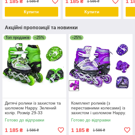
1 185
1 185
1 1
₴
₴
1 586 ₴
1 586 ₴
комплект. Розмір 29-33
Купити
Купити
Акційні пропозиції та новинки
Топ продажів
–25%
–25%
Дитячі ролики із захистом та
Комплект роликів (з
шоломом Happy. Зелений
переставними колесами) із
колір. Розмір 29-33
захистом і шоломом Happy.
Фіолетовий комплект. Розмір
Готово до відправки
Готово до відправки
29-33
1 185
1 185
₴
₴
1 586 ₴
1 586 ₴