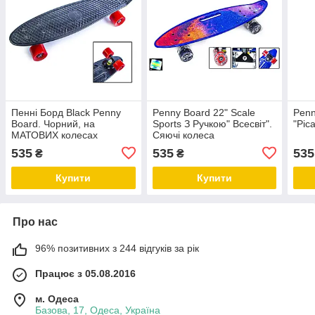
Пенні Борд Black Penny
Penny Board 22" Scale
Penn
Board. Чорний, на
Sports З Ручкою" Всесвіт".
"Pic
МАТОВИХ колесах
Сяючі колеса
535
535
535
₴
₴
Купити
Купити
Про нас
96% позитивних з 244 відгуків за рік
Працює з 05.08.2016
м. Одеса
Базова, 17, Одеса, Україна