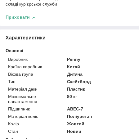
складі кур'єрської служби
Приховати
Характеристики
Основні
Виробник
Penny
Країна виробник
Китай
Вікова група
Дитяча
Тип
Скейтборд
Матеріал деки
Пластик
Максимальне
80 кг
навантаження
Підшипник
ABEC-7
Матеріал коліс
Поліуретан
Колір
Жовтий
Стан
Новий