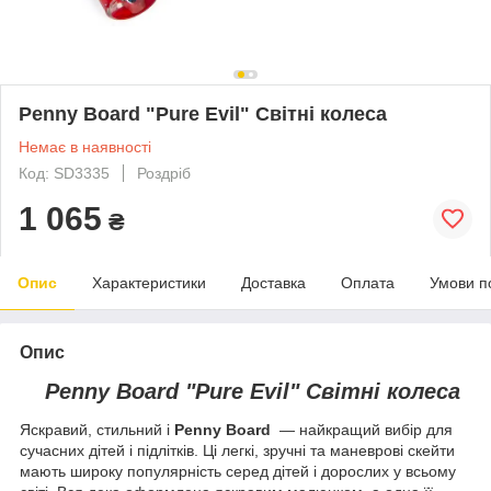
Penny Board "Pure Evil" Світні колеса
Немає в наявності
Код: SD3335
Роздріб
1 065
₴
Опис
Характеристики
Доставка
Оплата
Умови п
Опис
Penny Board "Pure Evil" Світні колеса
Яскравий, стильний і
Penny Board
— найкращий вибір для
сучасних дітей і підлітків. Ці легкі, зручні та маневрові скейти
мають широку популярність серед дітей і дорослих у всьому