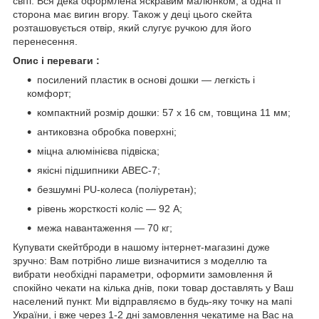
світі. Вся дека оформлена яскравим малюнком, а одна її
сторона має вигин вгору. Також у деці цього скейта
розташовується отвір, який слугує ручкою для його
перенесення.
Опис і переваги
:
посилений пластик в основі дошки — легкість і
комфорт;
компактний розмір дошки: 57 х 16 см, товщина 11 мм;
антиковзна обробка поверхні;
міцна алюмінієва підвіска;
якісні підшипники ABEC-7;
безшумні PU-колеса (поліуретан);
рівень жорсткості коліс — 92 А;
межа навантаження — 70 кг;
Купувати скейтброди в нашому інтернет-магазині дуже
зручно: Вам потрібно лише визначитися з моделлю та
вибрати необхідні параметри, оформити замовлення й
спокійно чекати на кілька днів, поки товар доставлять у Ваш
населений пункт. Ми відправляємо в будь-яку точку на мапі
України, і вже через 1-2 дні замовлення чекатиме на Вас на