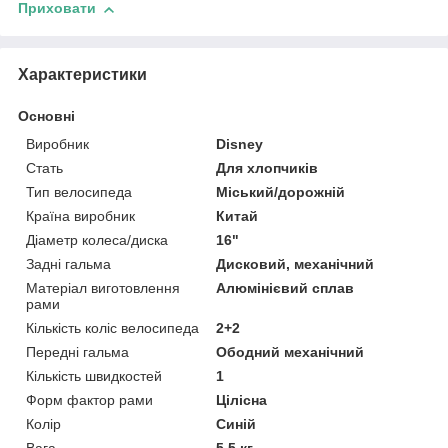
Приховати
Характеристики
Основні
Виробник
Disney
Стать
Для хлопчиків
Тип велосипеда
Міський/дорожній
Країна виробник
Китай
Діаметр колеса/диска
16"
Задні гальма
Дисковий, механічний
Матеріал виготовлення
Алюмінієвий сплав
рами
Кількість коліс велосипеда
2+2
Передні гальма
Ободний механічний
Кількість швидкостей
1
Форм фактор рами
Цілісна
Колір
Синій
Вага
5.5 кг