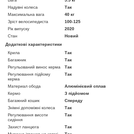
Надувні колеса
Так
Максимальна вага
40 кг
Зріст велосипедиста
100-125
Рік випуску
2020
Стан
Новий
Додаткові характеристики
Крила
Так
Багажник
Так
Регульований винос керма
Так
Регулювання підйому
Так
керма
Материал обода
Алюмінієвий сплав
Кермо
З підйомом
Багажний кошик
Спереду
Знімні допоміжні колеса
Так
Регулювання висоти
Так
сидіння
Захист ланцюга
Так
Музична іграшка на кермі
Так