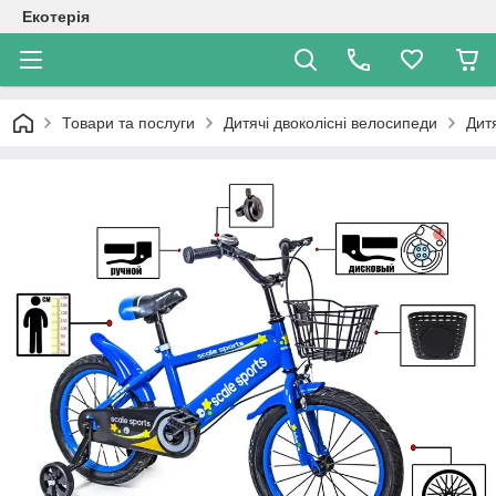
Екотерія
Товари та послуги
Дитячі двоколісні велосипеди
Дитя