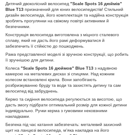
Дитячий двоколісний велосипед
"Scale Spots 16 дюймів"
Blue T13
призначений для юних велосипедистів! Стильний
дизайн велосипеда, його комплектація та надійна конструкція
зроблять прогулянки на свіжому повітрі активними й
безпечними.
Конструкція велосипеда виготовлена з міцного сталевого
сплаву, який не дасть його рамі деформуватися й
забезпечить її стійкістю до пошкоджень.
Рама представленої моделі зі зручною конструкції, що робить
її зручнішою для дитини.
Колеса
"Scale Spots 16 дюймов" Blue T13
з надувною
камерою на металевих дисках зі спицями. Над кожним
колесом встановлені крила. Вони запобігають
розбризкуванню бруду та води та захистять дитину та сам
велосипед від забруднень.
Кермо та сидіння велосипеда регулюється за висотою, що
дасть змогу підібрати оптимальний розмір для кожної дитини
індивідуально. Ручки керма з гумовими нековзними
накладками.
Безпека під час катання забезпечать: металевий захисний
щит на ланцюзі велосипеда, м'яка накладка на його