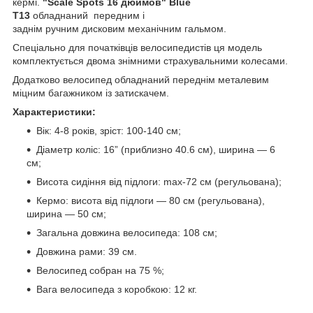
кермі.
"Scale Spots 16 дюймов" Blue
T13
обладнаний передним і
заднім ручним дисковим механічним гальмом.
Спеціально для початківців велосипедистів ця модель
комплектується двома знімними страхувальними колесами.
Додатково велосипед обладнаний переднім металевим
міцним багажником із затискачем.
Характеристики:
Вік: 4-8 років, зріст: 100-140 см;
Діаметр коліс: 16” (приблизно 40.6 см), ширина — 6
см;
Висота сидіння від підлоги: max-72 см (регульована);
Кермо: висота від підлоги — 80 см (регульована),
ширина — 50 см;
Загальна довжина велосипеда: 108 см;
Довжина рами: 39 см.
Велосипед собран на 75 %;
Вага велосипеда з коробкою: 12 кг.