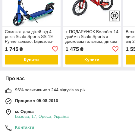
Самокат для дітей від 4
+ ПОДАРУНОК Велобег 14
Вело
років Scale Sports SS-19.
дюймів Scale Sports з
диск
Ручне гальмо. Бірюзово-
дисковим гальмом, діткам
від 
синій колір
від 3 років. червоний
1 745
1 475
1 5
₴
₴
Купити
Купити
Про нас
96% позитивних з 244 відгуків за рік
Працює з 05.08.2016
м. Одеса
Базова, 17, Одеса, Україна
Контакти