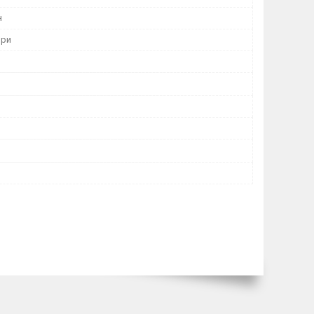
н
ори