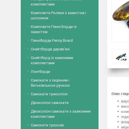
комплектами
Комплекти Ролики з захистом і
шоломом
Комплекти Пенні Борди із
захистом
Пенніборди Penny Board
Скейтборди дерев'яні
Скейтборд із захисними
комплектами
Лонгборди
Самокати з сидінням і
батьківською ручкою
Опис і пе
Самокати триколісні
вирі
Двоколісні самокати
висо
Двоколісні самокати з захисними
комп
комплектами
підх
віз
Самокати трюкові
міцн