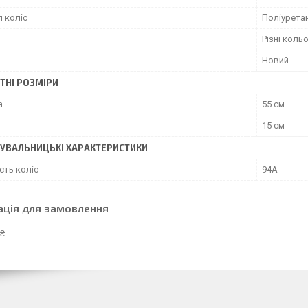
л коліс
Поліурета
Різні коль
Новий
ТНІ РОЗМІРИ
а
55 см
15 см
УВАЛЬНИЦЬКІ ХАРАКТЕРИСТИКИ
сть коліс
94А
ація для замовлення
 ₴