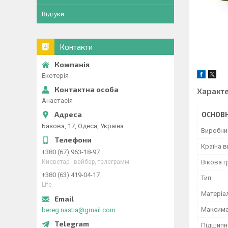
Відгуки
Контакти
Екотерія
Характ
Анастасія
ОСНОВН
Базова, 17, Одеса, Україна
Виробни
Країна 
+380 (67) 963-18-97
Киевстар - вайбер, телеграмм
Вікова г
+380 (63) 419-04-17
Тип
Life
Матеріа
Максима
bereg.nastia@gmail.com
Підшипн