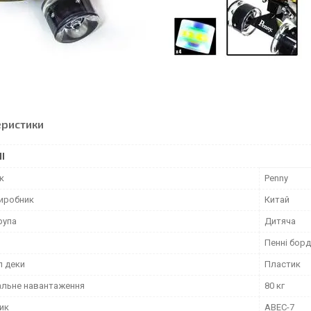
еристики
І
к
Penny
виробник
Китай
рупа
Дитяча
Пенні борд
л деки
Пластик
льне навантаження
80 кг
ик
ABEC-7