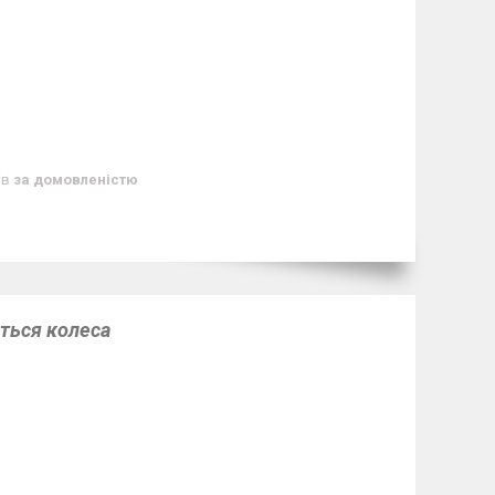
ів
за домовленістю
яться колеса