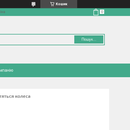
Кошик
їна
Пошук...
омпанію
тяться колеса