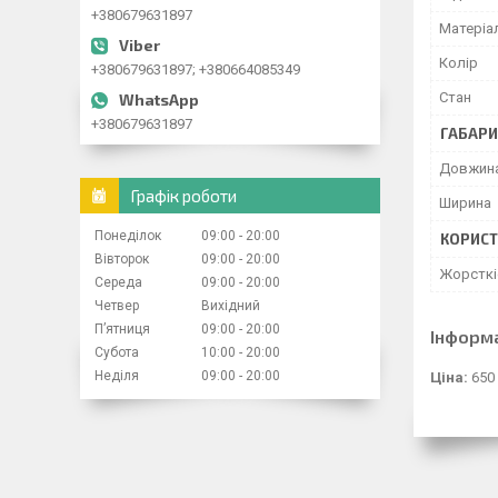
+380679631897
Матеріа
Колір
+380679631897; +380664085349
Стан
+380679631897
ГАБАРИ
Довжин
Графік роботи
Ширина
Понеділок
09:00
20:00
КОРИСТ
Вівторок
09:00
20:00
Жорсткі
Середа
09:00
20:00
Четвер
Вихідний
Пʼятниця
09:00
20:00
Інформ
Субота
10:00
20:00
Неділя
09:00
20:00
Ціна:
650