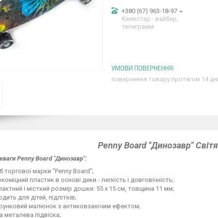
+380 (67) 963-18-97
Киевстар - вайбер,
телеграмм
повернення товару протягом 14 дн
Penny Board "Динозавр" Світ
реваги Penny Board "Динозавр":
б торгової марки "Penny Board";
коміцний пластик в основі деки - легкість і довговічність;
актний і місткий розмір дошки: 55 х 15 см, товщина 11 мм;
одить для дітей, підлітків;
ерунковий малюнок з антиковзаючим ефектом;
а металева підвіска;