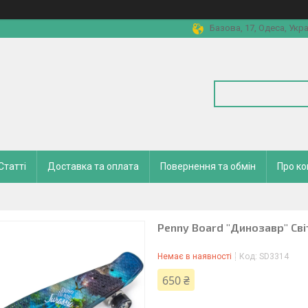
Базова, 17, Одеса, Укра
Статті
Доставка та оплата
Повернення та обмін
Про к
Penny Board "Динозавр" Сві
Немає в наявності
Код:
SD3314
650 ₴