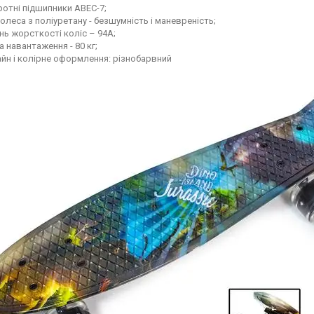
отні підшипники ABEC-7;
олеса з поліуретану - безшумність і маневреність;
нь жорсткості коліс – 94А;
 навантаження - 80 кг;
йн і колірне оформлення: різнобарвний