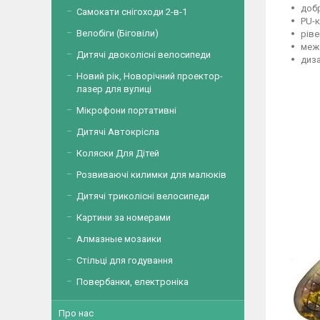
добр
Самокати снігоходи 2-в-1
PU-к
Велобіги (Біговіли)
ріве
межа
Дитячі двоколісні велосипеди
диза
Новий рік, Новорічний проектор-
лазер для вулиці
Мікрофони портативні
Дитячі Автокрісла
Коляски Для Дітей
Розвиваючі килимки для малюків
Дитячі триколісні велосипеди
Картини за номерами
Алмазные мозаики
Стільці для годування
Повербанки, електроніка
Про нас