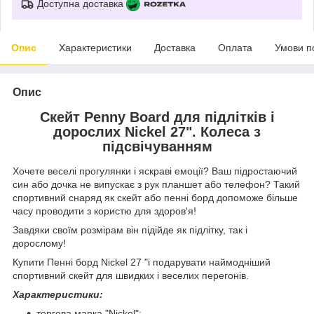
Доступна доставка
Опис
Характеристики
Доставка
Оплата
Умови п
Опис
Скейт Penny Board для підлітків і
дорослих Nickel 27". Колеса з
підсвічуванням
Хочете веселі прогулянки і яскраві емоції? Ваш підростаючий
син або дочка не випускає з рук планшет або телефон? Такий
спортивний снаряд як скейт або пенні борд допоможе більше
часу проводити з користю для здоров'я!
Завдяки своїм розмірам він підійде як підлітку, так і
дорослому!
Купити Пенні борд Nickel 27 "і подарувати наймодніший
спортивний скейт для швидких і веселих перегонів.
Характеристики:
торгова марка "Nickel";