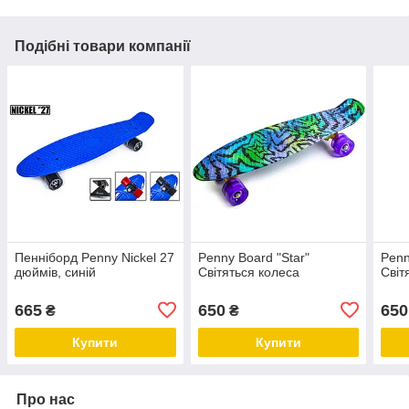
Подібні товари компанії
Пенніборд Penny Nickel 27
Penny Board "Star"
Penn
дюймів, синій
Світяться колеса
Світ
665
650
650
₴
₴
Купити
Купити
Про нас