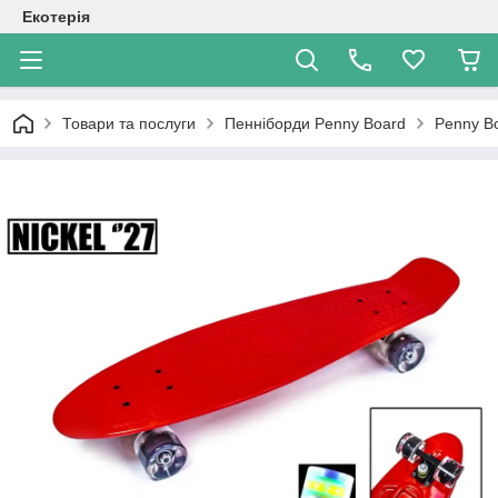
Екотерія
Товари та послуги
Пенніборди Penny Board
Penny Bo