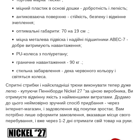
міцний пластик в основі дошки - добротність і легкість;
антиковзаюча поверхню - стійкість, безпеку і відмінне
зчеплення;
оптимальні габарити: 70 на 19 см .;
міцна металева підвіска і надійні підшипники ABEC-7 -
добре витримують навантаження;
PU-колеса з поліуретану;
граничне навантаження - 90 кг .;
стильна забарвлення - дека червоного кольору і
світяться колеса.
Спритні стрибки і найскладніші трюки виконувати тепер дуже
легко - купуючи Пенніборди Nickel 27 "за ціною виробника, Ви
отримуєте відмінну якість з найменшими витратами. Додамо
до цього неймовірно зручний спосіб придбання - через
інтернет-магазин, і задоволення від покупки зростає. Вам
потрібно лише оформити замовлення, вказавши місце свого
перебування, і вже через 1-2 дні отримати свій товар на руки.