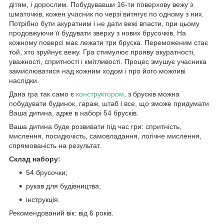
дітям, і дорослим. Побудувавши 16-ти поверхову вежу з
шматочків, кожен учасник по черзі витягує по одному з них.
Потрібно бути акуратним і не дати вежі впасти, при цьому
продовжуючи її будувати зверху з нових брусочків. На
кожному поверсі має лежати три бруска. Переможеним стає
той, хто зруйнує вежу. Гра стимулює прояву акуратності,
уважності, спритності і кмітливості. Процес змушує учасника
замислюватися над кожним ходом і про його можливі
наслідки.
Дана гра так само є
конструктором
, з брусків можна
побудувати будинок, гараж, штаб і все, що зможе придумати
Ваша дитина, адже в наборі 54 брусків.
Ваша дитина буде розвивати під час гри: спритність,
мислення, посидючість, самовладання, логічне мислення,
спрямованість на результат.
Склад набору:
54 брусочки;
рукав для будівництва;
інструкція.
Рекомендований вік: від 6 років.