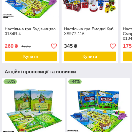
Настільна гра Будівництво
Настільна гра Емоджі Куб
Наст
0134R-4
XS977-116
Смар
013
269
345
175
₴
₴
479 ₴
Купити
Купити
Акційні пропозиції та новинки
–50%
–44%