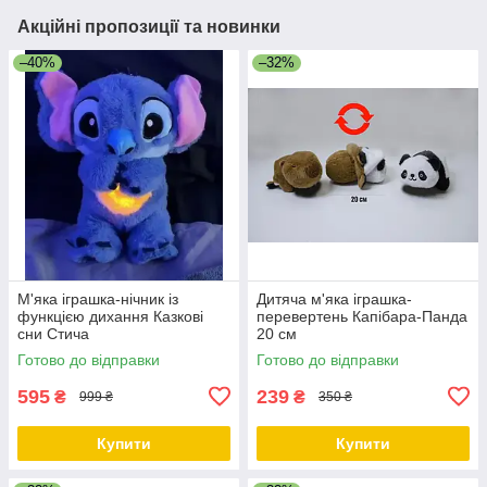
Акційні пропозиції та новинки
–40%
–32%
М'яка іграшка-нічник із
Дитяча м'яка іграшка-
функцією дихання Казкові
перевертень Капібара-Панда
сни Стича
20 см
Готово до відправки
Готово до відправки
595
239
₴
₴
999 ₴
350 ₴
Купити
Купити