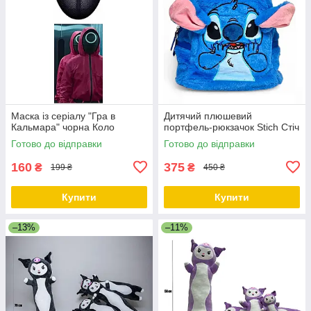
Маска із серіалу "Гра в
Дитячий плюшевий
Кальмара" чорна Коло
портфель-рюкзачок Stich Стіч
Готово до відправки
Готово до відправки
160
375
₴
₴
199 ₴
450 ₴
Купити
Купити
–13%
–11%