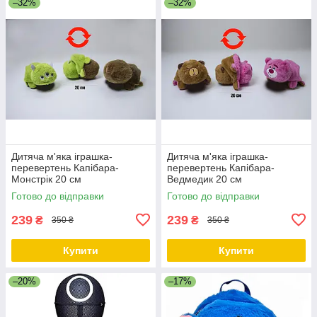
–32%
–32%
Дитяча м'яка іграшка-
Дитяча м'яка іграшка-
перевертень Капібара-
перевертень Капібара-
Монстрік 20 см
Ведмедик 20 см
Готово до відправки
Готово до відправки
239
239
₴
₴
350 ₴
350 ₴
Купити
Купити
–20%
–17%