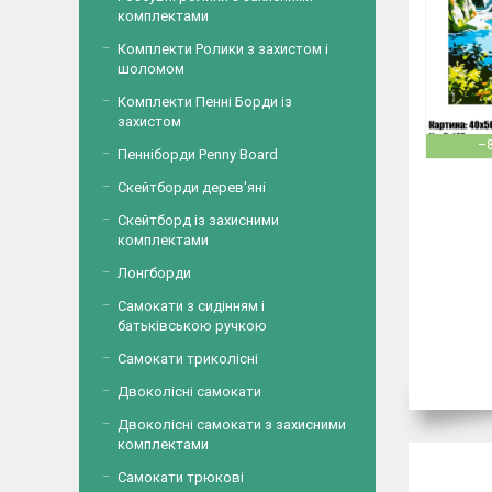
комплектами
Комплекти Ролики з захистом і
шоломом
Комплекти Пенні Борди із
захистом
–
Пенніборди Penny Board
Скейтборди дерев'яні
Скейтборд із захисними
комплектами
Лонгборди
Самокати з сидінням і
батьківською ручкою
Самокати триколісні
Двоколісні самокати
Двоколісні самокати з захисними
комплектами
Самокати трюкові