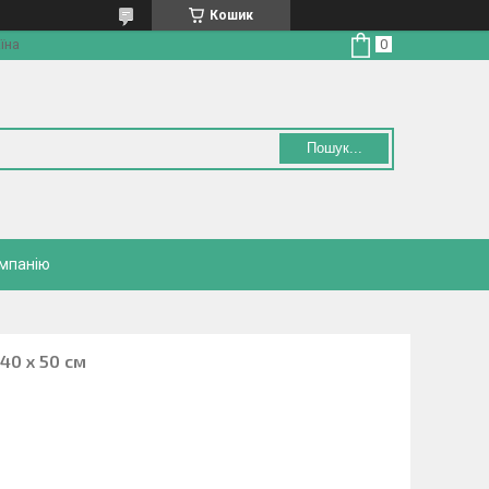
Кошик
їна
Пошук...
омпанію
40 х 50 см