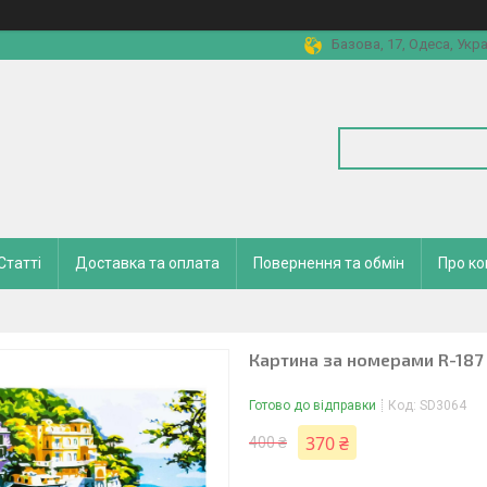
Базова, 17, Одеса, Укра
Статті
Доставка та оплата
Повернення та обмін
Про к
Картина за номерами R-187 
Готово до відправки
Код:
SD3064
370 ₴
400 ₴