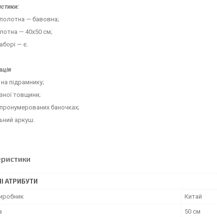
стики:
полотна — бавовна;
лотна — 40х50 см;
аборі — є.
ація
 на підрамнику;
ізної товщини;
 пронумерованих баночках;
ьний аркуш.
еристики
І АТРИБУТИ
виробник
Китай
а
50 см