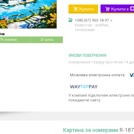
Купити
Купити з
+380 (67) 963-18-97
Киевстар - вайбер,
телеграмм
8%
21 день
повернення товару протягом 14 дн
У компанії підключені електронні п
покидаючи сайту.
Картина за номерами
R-187