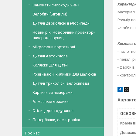
Характери
Самокати снігоходи 2-в-1
Матеріал 
Велобіги (Біговіли)
Розмір по
Дитячі двоколісні велосипеди
Фарби в н
Новий рік, Новорічний проектор-
⠀
лазер для вулиці
Комплект
Мікрофони портативні
- полотно
Дитячі Автокрісла
- пензлі р
Коляски Для Дітей
- фарби в
Розвиваючі килимки для малюків
- контрол
Дитячі триколісні велосипеди
Картини за номерами
Характ
Алмазные мозаики
Стільці для годування
ОСНОВН
Повербанки, електроніка
Країна 
Довжин
Про нас