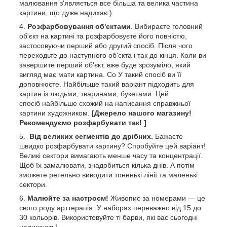
малювання з'являється все більша та велика частина
картини, що дуже надихає:)
Розфарбовування об'єктами
. Вибираєте головний
об'єкт на картині та розфарбовуєте його повністю,
застосовуючи перший або другий спосіб. Після чого
переходьте до наступного об'єкта і так до кінця. Коли ви
завершите перший об'єкт, вже буде зрозуміло, який
вигляд має мати картина. Со У такий спосіб ви її
доповнюєте. Найбільше такий варіант підходить для
картин із людьми, тваринами, букетами. Цей
спосіб найбільше схожий на написання справжньої
картини художником.
[Джерело нашого магазину!
Рекомендуємо розфарбувати так! ]
Від великих сегментів до дрібних.
Бажаєте
швидко розфарбувати картину? Спробуйте цей варіант!
Великі сектори вимагають менше часу та концентрації.
Щоб їх замалювати, знадобиться кілька днів. А потім
зможете ретельно виводити тоненькі лінії та маленькі
сектори.
Малюйте за настроєм!
Живопис за номерами — це
свого роду арттерапія. У наборах переважно від 15 до
30 кольорів. Використовуйте ті барви, які вас сьогодні
надихають!