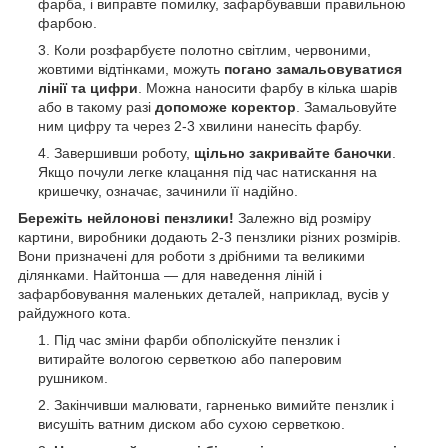
фарба, і виправте помилку, зафарбувавши правильною
фарбою.
Коли розфарбуєте полотно світлим, червоними,
жовтими відтінками, можуть
погано замальовуватися
лінії та цифри
. Можна наносити фарбу в кілька шарів
або в такому разі
допоможе коректор
. Замальовуйте
ним цифру та через 2-3 хвилини нанесіть фарбу.
Завершивши роботу,
щільно закривайте баночки
.
Якщо почули легке клацання під час натискання на
кришечку, означає, зачинили її надійно.
Бережіть нейлонові пензлики!
Залежно від розміру
картини, виробники додають 2-3 пензлики різних розмірів.
Вони призначені для роботи з дрібними та великими
ділянками. Найтонша — для наведення ліній і
зафарбовування маленьких деталей, наприклад, вусів у
райдужного кота.
Під час зміни фарби обполіскуйте пензлик і
витирайте вологою серветкою або паперовим
рушником.
Закінчивши малювати, гарненько вимийте пензлик і
висушіть ватним диском або сухою серветкою.