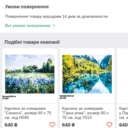
Умови повернення
Повернення товару впродовж 14 днів за домовленістю
Всі умови повернення
Подібні товари компанії
Картина за номерами
Картина за номерами
Карт
"Синеочі", розмір 60 х 75
"Гірна річка", розмір 60 х
у Па
см, код H046
75 см, код Y013
см, 
640
640
640
₴
₴