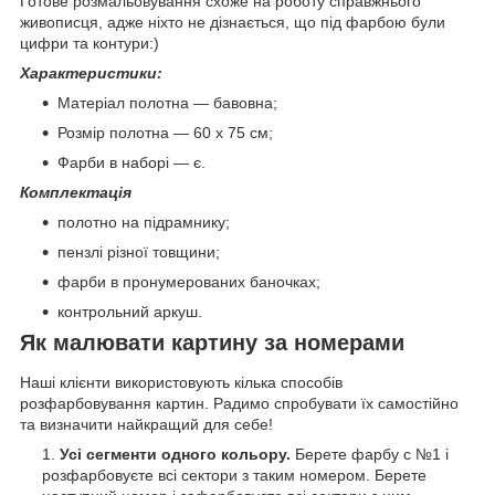
Готове розмальовування схоже на роботу справжнього
живописця, адже ніхто не дізнається, що під фарбою були
цифри та контури:)
Характеристики:
Матеріал полотна — бавовна;
Розмір полотна — 60 х 75 см;
Фарби в наборі — є.
Комплектація
полотно на підрамнику;
пензлі різної товщини;
фарби в пронумерованих баночках;
контрольний аркуш.
Як малювати картину за номерами
Наші клієнти використовують кілька способів
розфарбовування картин. Радимо спробувати їх самостійно
та визначити найкращий для себе!
Усі сегменти одного кольору.
Берете фарбу с №1 і
розфарбовуєте всі сектори з таким номером. Берете