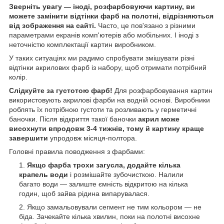
Зверніть увагу — іноді, розфарбовуючи картину, ви
можете замінити відтінки фарб на полотні, відрізняються
від зображення на сайті.
Часто, це пов'язано з різними
параметрами екранів комп'ютерів або мобільних. І іноді з
неточністю комплектації картин виробником.
У таких ситуаціях ми радимо спробувати змішувати різні
відтінки акрилових фарб із набору, щоб отримати потрібний
колір.
Слідкуйте за густотою фарб!
Для розфарбовування картин
використовують акрилові фарби на водній основі. Виробники
роблять їх потрібною густоти та розливають у герметичні
баночки. Після відкриття такої баночки
акрил може
висохнути впродовж 3-4 тижнів, тому й картину краще
завершити
упродовж місяця-полтора.
Головні правила поводження з фарбами:
Якщо фарба трохи загусла, додайте кілька
крапель води
і розмішайте зубочисткою. Налили
багато води — залиште ємність відкритою на кілька
годин, щоб зайва рідина випарувалася.
Якщо замальовували сегмент не тим кольором — не
біда. Зачекайте кілька хвилин, поки на полотні висохне