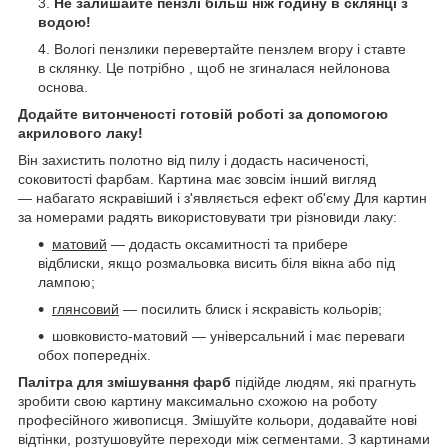
Не залишайте пензлі більш ніж годину в склянці з
водою!
Вологі пензлики перевертайте пензлем вгору і ставте
в склянку. Це потрібно , щоб не згиналася нейлонова
основа.
Додайте витонченості готовій роботі за допомогою
акрилового лаку!
Він захистить полотно від пилу і додасть насиченості,
соковитості фарбам. Картина має зовсім інший вигляд
— набагато яскравіший і з'являється ефект об'єму Для картин
за номерами радять використовувати три різновиди лаку:
матовий
— додасть оксамитності та прибере
відблиски, якщо розмальовка висить біля вікна або під
лампою;
глянсовий
— посилить блиск і яскравість кольорів;
шовковисто-матовий — універсальний і має переваги
обох попередніх.
Палітра для змішування фарб
підійде людям, які прагнуть
зробити свою картину максимально схожою на роботу
професійного живописця. Змішуйте кольори, додавайте нові
відтінки, розтушовуйте переходи між сегментами. З картинами