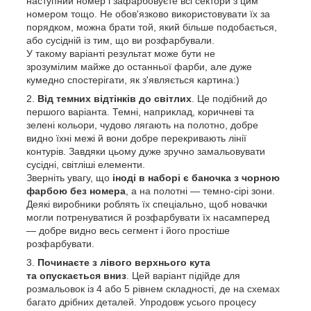
наступний номер і зафарбовуєте всі сектори з цим
номером тощо. Не обов'язково використовувати їх за
порядком, можна брати той, який більше подобається,
або сусідній із тим, що ви розфарбували.
У такому варіанті результат може бути не
зрозумілим майже до останньої фарби, але дуже
кумедно спостерігати, як з'являється картина:)
Від темних відтінків до світлих
. Це подібний до
першого варіанта. Темні, наприклад, коричневі та
зелені кольори, чудово лягають на полотно, добре
видно їхні межі й вони добре перекривають лінії
контурів. Завдяки цьому дуже зручно замальовувати
сусідні, світліші елементи.
Зверніть увагу, що
іноді в наборі є баночка з чорною
фарбою без номера
, а на полотні — темно-сірі зони.
Деякі виробники роблять їх спеціально, щоб новачки
могли потренуватися й розфарбувати їх насамперед
— добре видно весь сегмент і його простіше
розфарбувати.
Починаєте з лівого верхнього кута
та опускається вниз
. Цей варіант підійде для
розмальовок із 4 або 5 рівнем складності, де на схемах
багато дрібних деталей. Упродовж усього процесу