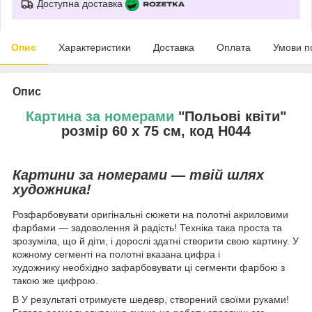
Доступна доставка
Опис
Характеристики
Доставка
Оплата
Умови п
Опис
Картина за номерами
"Польові квіти"
розмір 60 х 75 см, код H044
Картини за номерами — твій шлях
художника!
Розфарбовувати оригінальні сюжети на полотні акриловими
фарбами — задоволення й радість! Техніка така проста та
зрозуміла, що й діти, і дорослі здатні створити свою картину. У
кожному сегменті на полотні вказана цифра і
художнику необхідно зафарбовувати ці сегменти фарбою з
такою же цифрою.
В У результаті отримуєте шедевр, створений своїми руками!