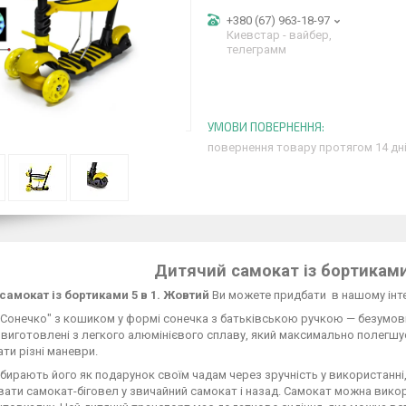
+380 (67) 963-18-97
Киевстар - вайбер,
телеграмм
повернення товару протягом 14 дн
Дитячий самокат із бортиками
самокат із бортиками 5 в 1. Жовтий
Ви можете придбати в нашому інте
Сонечко" з кошиком у формі сонечка з батьківською ручкою — безумовн
виготовлені з легкого алюмінієвого сплаву, який максимально полегшує
ти різні маневри.
бирають його як подарунок своїм чадам через зручність у використанні,
ати самокат-біговел у звичайний самокат і назад. Самокат можна викор