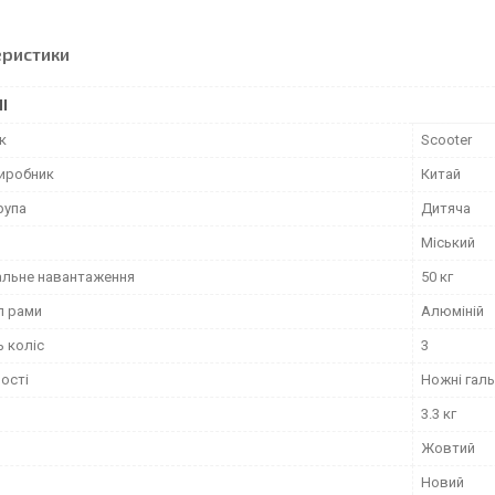
еристики
І
к
Scooter
виробник
Китай
рупа
Дитяча
Міський
льне навантаження
50 кг
л рами
Алюміній
ь коліс
3
ості
Ножні галь
3.3 кг
Жовтий
Новий