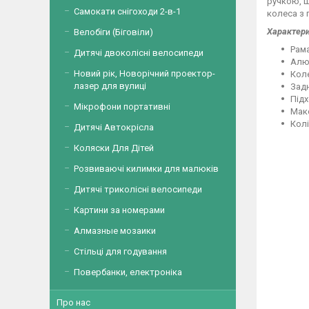
ручкою, ш
Самокати снігоходи 2-в-1
колеса з 
Характери
Велобіги (Біговіли)
Рама
Дитячі двоколісні велосипеди
Алю
Новий рік, Новорічний проектор-
Коле
лазер для вулиці
Задн
Підх
Мікрофони портативні
Мак
Колі
Дитячі Автокрісла
Коляски Для Дітей
Розвиваючі килимки для малюків
Дитячі триколісні велосипеди
Картини за номерами
Алмазные мозаики
Стільці для годування
Повербанки, електроніка
Про нас