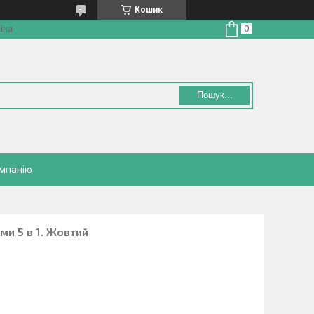
Кошик
їна
Пошук...
омпанію
ми 5 в 1. Жовтий