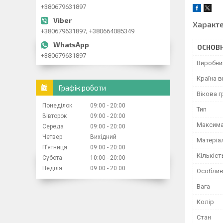
+380679631897
Характ
+380679631897; +380664085349
ОСНОВН
+380679631897
Виробни
Країна 
Графік роботи
Вікова г
Понеділок
09:00
20:00
Тип
Вівторок
09:00
20:00
Максима
Середа
09:00
20:00
Четвер
Вихідний
Матеріа
Пʼятниця
09:00
20:00
Кількіст
Субота
10:00
20:00
Неділя
09:00
20:00
Особлив
Вага
Колір
Стан