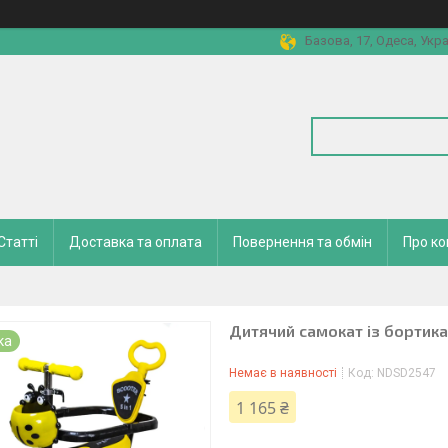
Базова, 17, Одеса, Укра
Статті
Доставка та оплата
Повернення та обмін
Про к
Дитячий самокат із бортика
ка
Немає в наявності
Код:
NDSD2547
1 165 ₴