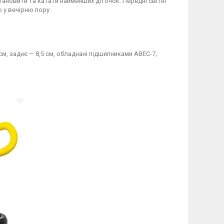
ановити та катати найменших діточок. Передні світні
 у вечірню пору.
см, заднє — 8,5 см, обладнані підшипниками ABEC-7;