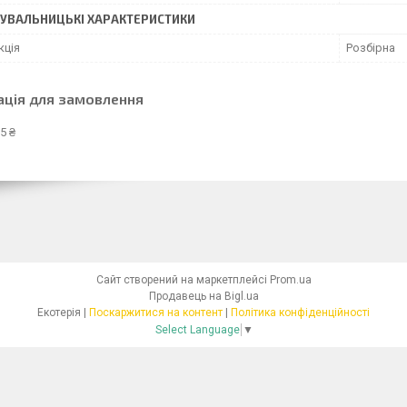
УВАЛЬНИЦЬКІ ХАРАКТЕРИСТИКИ
кція
Розбірна
ація для замовлення
5 ₴
Сайт створений на маркетплейсі
Prom.ua
Продавець на Bigl.ua
Екотерія |
Поскаржитися на контент
|
Політика конфіденційності
Select Language
▼