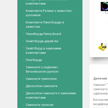
комплектами
Комплекти Ролики з захистом і
шоломом
Комплекти Пенні Борди із
захистом
Пенніборди Penny Board
Скейтборди дерев'яні
Скейтборд із захисними
комплектами
Лонгборди
Самокати з сидінням і
батьківською ручкою
Дитячий 
Самокати триколісні
Самокат "
Двоколісні самокати
самоката 
Двоколісні самокати з захисними
здійснюва
комплектами
Батьки ви
модифікув
Самокати трюкові