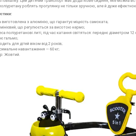
товхалку. Цей дитячий транспорт має додаткове сидіння, яке можна вст
поліуретану роблять прогулянку не тільки зручною, але й дуже ефектною
стики:
 виготовлена з алюмінію, що гарантує міцність самоката;
мінієвий, що регулюється за висотою кермо;
са поліуретанові литі, під час катання світяться: переднє діаметром 12 
є гальмо;
одить для дітей віком від 2 років;
симальне навантаження — 60 кг;
р: Жовтий.