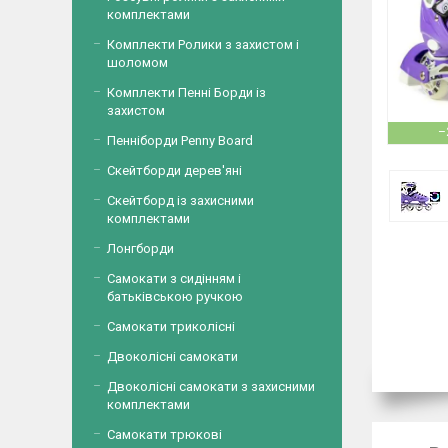
комплектами
Комплекти Ролики з захистом і
шоломом
Комплекти Пенні Борди із
захистом
–
Пенніборди Penny Board
Скейтборди дерев'яні
Скейтборд із захисними
комплектами
Лонгборди
Самокати з сидінням і
батьківською ручкою
Самокати триколісні
Двоколісні самокати
Двоколісні самокати з захисними
комплектами
Самокати трюкові