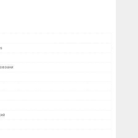
ts
ковзани
кий