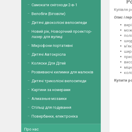
Ро
Самокати снігоходи 2-в-1
Купівля 
Велобіги (Біговіли)
Опис і пер
Дитячі двоколісні велосипеди
вирі
можл
Новий рік, Новорічний проектор-
полі
лазер для вулиці
шнур
Мікрофони портативні
м'як
широ
Дитячі Автокрісла
прис
висо
Коляски Для Дітей
міцн
Розвиваючі килимки для малюків
колі
Купити ро
Дитячі триколісні велосипеди
Картини за номерами
Алмазные мозаики
Стільці для годування
Повербанки, електроніка
Про нас