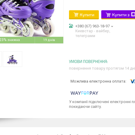
Купити
Купити з
+380 (67) 963-18-97
Киевстар - вайбер,
телеграмм
23%
19 днів
повернення товару протягом 14 дн
У компанії підключені електронні п
покидаючи сайту.