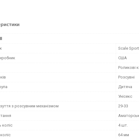
еристики
І
к
Scale Spor
виробник
США
Роликові 
ків
Розсувні
рупа
Дитяча
Унісекс
взуття з розсувним механізмом
29-33
атання
Аматорсь
ь коліс
4 шт.
 коліс
64 мм