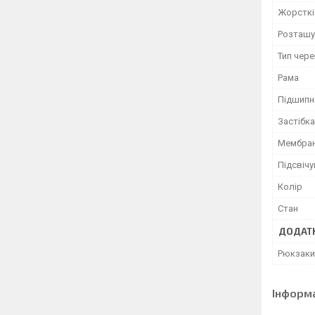
Жорсткі
Розташу
Тип чер
Рама
Підшипн
Застібка
Мембран
Підсвіч
Колір
Стан
ДОДАТК
Рюкзаки
Інформ