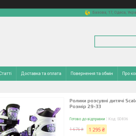
Базова, 17, Одеса, Укра
Статті
Доставка та оплата
Повернення та обмін
Про к
Ролики розсувні дитячі Sca
Розмір 29-33
Готово до відправки
Код:
SD836
1 295 ₴
1 676 ₴