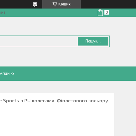
Кошик
їна
Пошук...
омпанію
le Sports з PU колесами. Фіолетового кольору.