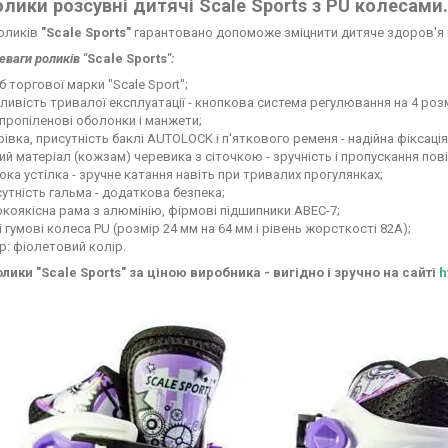
лики розсувні дитячі Scale Sports з PU колесами
роликів
"Scale Sports"
гарантовано допоможе зміцнити дитяче здоров'я і 
еваги роликів "
Scale Sports
":
б торгової марки "Scale Sport";
ивість тривалої експлуатації - кнопкова система регулювання на 4 розм
пропіленові оболонки і манжети;
івка, присутність баклі AUTОLOCK і п'яткового ременя - надійна фіксація
ий матеріал (кожзам) черевика з сіточкою - зручність і пропускання пові
ка устілка - зручне катання навіть при тривалих прогулянках;
утність гальма - додаткова безпека;
коякісна рама з алюмінію, фірмові підшипники ABEC-7;
і гумові колеса PU (розмір 24 мм на 64 мм і рівень жорсткості 82А);
р: фіолетовий колір.
лики "Scale Sports" за ціною виробника - вигідно і зручно на сайті
h