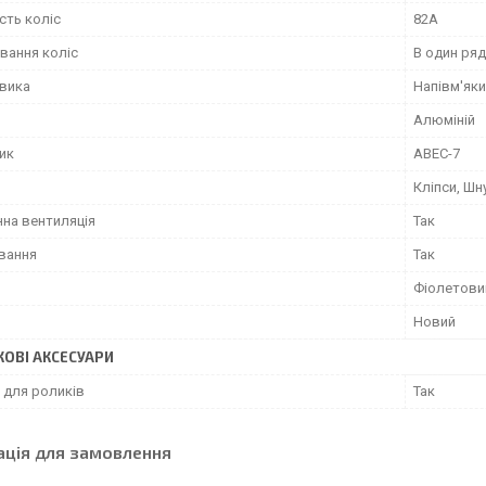
сть коліс
82А
вання коліс
В один ряд
евика
Напівм'як
Алюміній
ик
ABEC-7
Кліпси, Шн
на вентиляція
Так
ування
Так
Фіолетови
Новий
ОВІ АКСЕСУАРИ
 для роликів
Так
ація для замовлення