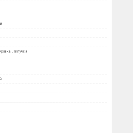
ий
урівка, Липучка
й