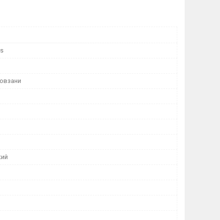
ts
ковзани
кий