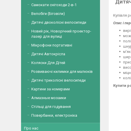
Дитяч
Самокати снігоходи 2-в-1
Велобіги (Біговіли)
Купівля 
Дитячі двоколісні велосипеди
Опис і пер
вирі
Новий рік, Новорічний проектор-
можл
лазер для вулиці
полі
Мікрофони портативні
шнур
м'як
Дитячі Автокрісла
широ
прис
Коляски Для Дітей
висо
Розвиваючі килимки для малюків
міцн
колі
Дитячі триколісні велосипеди
Купити ро
Картини за номерами
Алмазные мозаики
Стільці для годування
Повербанки, електроніка
Про нас