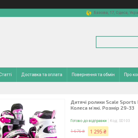
Базова, 17, Одеса, Укра
Статті
Доставка та оплата
Повернення та обмін
Про к
Дитячі ролики Scale Sports 
Колеса м'які. Розмір 29-33
Готово до відправки
Код:
SD103
1 295 ₴
1 676 ₴