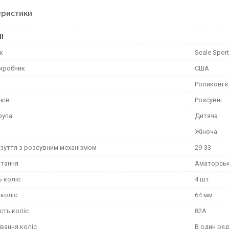
еристики
І
к
Scale Spor
виробник
США
Роликові 
ків
Розсувні
рупа
Дитяча
Жіноча
взуття з розсувним механізмом
29-33
атання
Аматорсь
ь коліс
4 шт.
 коліс
64 мм
сть коліс
82А
вання коліс
В один ряд