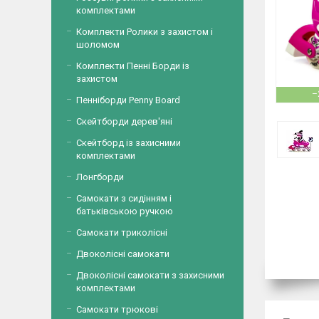
комплектами
Комплекти Ролики з захистом і
шоломом
Комплекти Пенні Борди із
захистом
–
Пенніборди Penny Board
Скейтборди дерев'яні
Скейтборд із захисними
комплектами
Лонгборди
Самокати з сидінням і
батьківською ручкою
Самокати триколісні
Двоколісні самокати
Двоколісні самокати з захисними
комплектами
Самокати трюкові