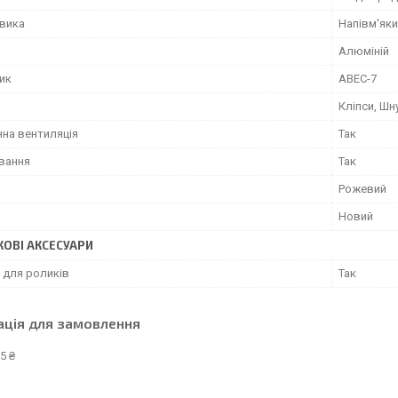
евика
Напівм'як
Алюміній
ик
ABEC-7
Кліпси, Шн
на вентиляція
Так
ування
Так
Рожевий
Новий
ОВІ АКСЕСУАРИ
 для роликів
Так
ація для замовлення
5 ₴