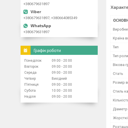
+380679631897
Характ
+380679631897; +380664085349
ОСНОВН
Виробни
+380679631897
Країна 
Тип
Графік роботи
Тип роли
Понеділок
09:00
20:00
Вікова г
Вівторок
09:00
20:00
Середа
09:00
20:00
Стать
Четвер
Вихідний
Розмір 
Пʼятниця
09:00
20:00
Субота
10:00
20:00
Стиль к
Неділя
09:00
20:00
Кількіст
Діаметр
Жорсткі
Розташу