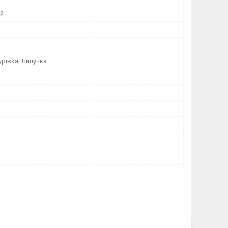
ий
урівка, Липучка