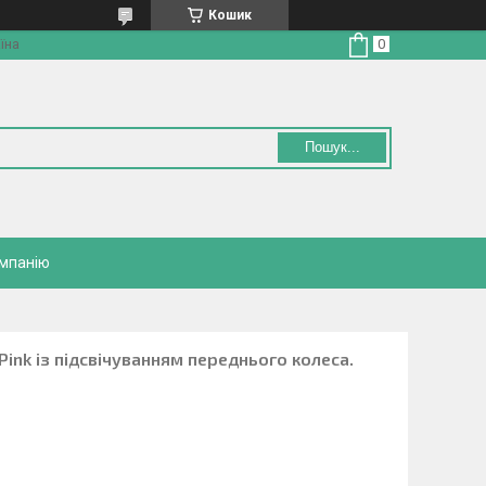
Кошик
їна
Пошук...
омпанію
Pink із підсвічуванням переднього колеса.