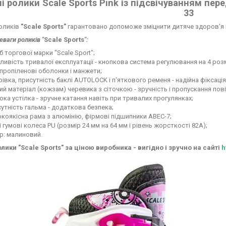
і ролики Scale Sports Pink із підсвічуванням пере
33
роликів
"Scale Sports"
гарантовано допоможе зміцнити дитяче здоров'я і 
еваги роликів "
Scale Sports
":
б торгової марки "Scale Sport";
ивість тривалої експлуатації - кнопкова система регулювання на 4 розм
пропіленові оболонки і манжети;
івка, присутність баклі AUTОLOCK і п'яткового ременя - надійна фіксація
ий матеріал (кожзам) черевика з сіточкою - зручність і пропускання пові
ка устілка - зручне катання навіть при тривалих прогулянках;
утність гальма - додаткова безпека;
коякісна рама з алюмінію, фірмові підшипники ABEC-7;
і гумові колеса PU (розмір 24 мм на 64 мм і рівень жорсткості 82А);
р: малиновий.
лики "Scale Sports" за ціною виробника - вигідно і зручно на сайті
h