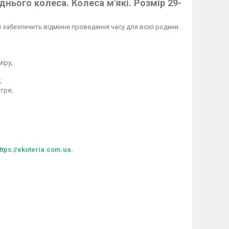
днього колеса. Колеса м'які. Розмір 29-
забезпечить відмінне проведення часу для всієї родини.
іру;
;
тря;
ttps://ekoteria.com.ua
.