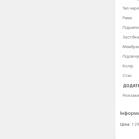
Тип чер
Рама
Підшипн
Застібка
Мембран
Підсвіч
Колір
Стан
ДОДАТК
Рюкзаки
Інформ
Ціна:
1 29