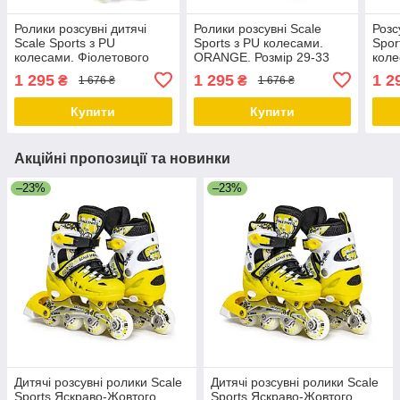
Ролики розсувні дитячі
Ролики розсувні Scale
Розс
Scale Sports з PU
Sports з PU колесами.
Spor
колесами. Фіолетового
ORANGE. Розмір 29-33
коле
кольору. Розмір 29-33
Розм
1 295
1 295
1 2
₴
₴
1 676 ₴
1 676 ₴
Купити
Купити
Акційні пропозиції та новинки
–23%
–23%
Дитячі розсувні ролики Scale
Дитячі розсувні ролики Scale
Sports Яскраво-Жовтого
Sports Яскраво-Жовтого