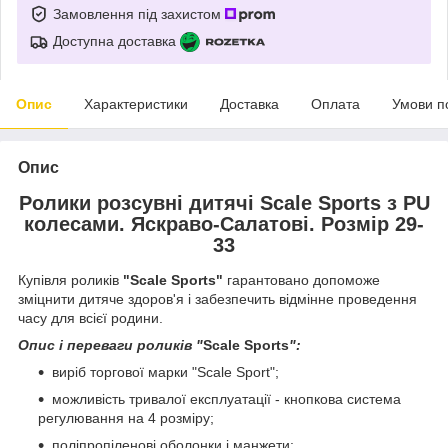
Замовлення під захистом
Доступна доставка
Опис
Характеристики
Доставка
Оплата
Умови п
Опис
Ролики розсувні дитячі Scale Sports з PU
колесами. Яскраво-Салатові. Розмір 29-
33
Купівля роликів
"Scale Sports"
гарантовано допоможе
зміцнити дитяче здоров'я і забезпечить відмінне проведення
часу для всієї родини.
Опис і переваги роликів "
Scale Sports
":
виріб торгової марки "Scale Sport";
можливість тривалої експлуатації - кнопкова система
регулювання на 4 розміру;
поліпропіленові оболонки і манжети;