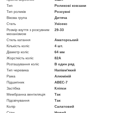
Тип
Роликові ковзани
Тип роликів
Розсувні
Вікова група
Дитяча
Стать
Унісекс
Розмір взуття з розсувним
29-33
механізмом
Стиль катання
Аматорський
Кількість коліс
4 шт.
Діаметр коліс
64 мм
Жорсткість коліс
82А
Розташування коліс
В один ряд
Тип черевика
Напівм'який
Рама
Алюміній
Підшипник
ABEC-7
Застібка
Кліпси
Мембранна вентиляція
Так
Підсвічування
Так
Колір
Салатовий
Стан
Новий