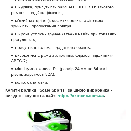
шнурівка, присутність баклі AUTОLOCK і п'яткового
ременя - надійна фіксація;
м'який матеріал (кожзам) черевика з сіточкою -
зручність і пропускання повітря;
широка устілка - зручне катання навіть при тривалих
прогулянках;
присутність гальма - додаткова безпека;
високоякісна рама з алюмінію, фірмові підшипники
ABEC-7;
міцні гумові колеса PU (розмір 24 мм на 64 мм і
рівень жорсткості 82А);
колір: салатовий.
Купити ролики "Scale Sports" за ціною виробника -
вигідно і зручно на сайті
https://ekoteria.com.ua
.