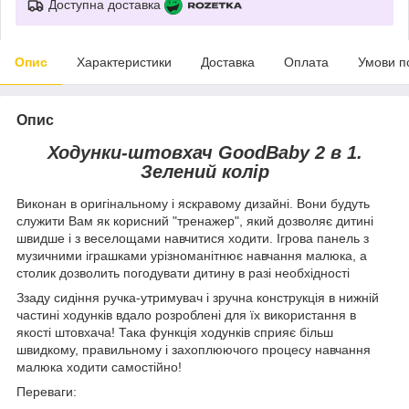
Доступна доставка
Опис
Характеристики
Доставка
Оплата
Умови п
Опис
Ходунки-штовхач GoodBaby 2 в 1.
Зелений колір
Виконан в оригінальному і яскравому дизайні. Вони будуть
служити Вам як корисний "тренажер", який дозволяє дитині
швидше і з веселощами навчитися ходити. Ігрова панель з
музичними іграшками урізноманітнює навчання малюка, а
столик дозволить погодувати дитину в разі необхідності
Ззаду сидіння ручка-утримувач і зручна конструкція в нижній
частині ходунків вдало розроблені для їх використання в
якості штовхача! Така функція ходунків сприяє більш
швидкому, правильному і захоплюючого процесу навчання
малюка ходити самостійно!
Переваги: