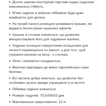
Досить широке конструкція підстави надає ходункам
максимальну стійкість.
М'яке сидіння зі знімною оббивкою буде дуже
комфортно для дитини.
На ігровій панелі розміщені розвиваючі іграшки, які
видають безліч різних музичних ефектів.
Іграшка зі столика знімається, що дозволяє
використовувати його для годування малюка.
Ходунки оснащені поворотними коліщатами для
легкості переміщення по кімнаті, а для того, щоб
утримати малюка на місці - є стопори.
Легко і компактно складаються.
Виконані відповідно до вимог європейських норм
безпеки.
Всі частини добре миються, що дозволяє без
особливих зусиль завжди утримувати їх в чистоті.
Оббивка сидіння знімається.
Розміри ходунків: 70,5х58х53 див.
Максимальне навантаження: 12 кг