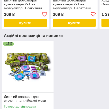
Дитячий фотоапарат
Дитячий фотоапарат
Ходу
відеокамера 2в1 на
відеокамера 2в1 на
Good
акумуляторі. Блакитний
акумуляторі. Салатовий
колір
колір
369
369
1 3
₴
₴
Купити
Купити
Акційні пропозиції та новинки
–13%
Дитячий планшет для
вивчення англійської мови
Готово до відправки