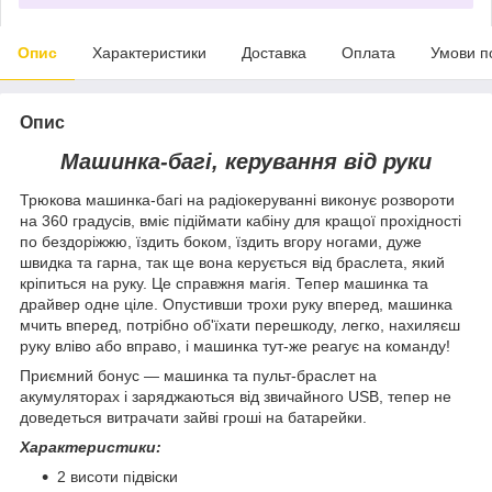
Опис
Характеристики
Доставка
Оплата
Умови п
Опис
Машинка-багі, керування від руки
Трюкова машинка-багі на радіокеруванні виконує розвороти
на 360 градусів, вміє підіймати кабіну для кращої прохідності
по бездоріжжю, їздить боком, їздить вгору ногами, дуже
швидка та гарна, так ще вона керується від браслета, який
кріпиться на руку. Це справжня магія. Тепер машинка та
драйвер одне ціле. Опустивши трохи руку вперед, машинка
мчить вперед, потрібно об'їхати перешкоду, легко, нахиляєш
руку вліво або вправо, і машинка тут-же реагує на команду!
Приємний бонус — машинка та пульт-браслет на
акумуляторах і заряджаються від звичайного USB, тепер не
доведеться витрачати зайві гроші на батарейки.
Характеристики:
2 висоти підвіски