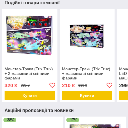
Подібні товари компанії
Монстер-Траки (Trix Trux)
Монстер-Траки (Trix Trux)
Монс
+ 2 машинки зі світними
+ машинка зі світними
LED 
фарами
фарами
маш
320
210
299
₴
₴
385 ₴
339 ₴
Купити
Купити
Акційні пропозиції та новинки
–38%
–17%