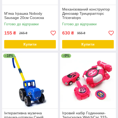
Механізований конструктор
М'яка Іграшка Nobody
Динозавр Трицерапторс
Sausage 20см Сосиска
Triceratops
Готово до відправки
Готово до відправки
155
630
₴
₴
265 ₴
955 ₴
Купити
Купити
–18%
–9%
Інтерактивна музична
Ігровий набір Годинники-
іграшка-штовхач Синій
Запускалка WatchCar 333-