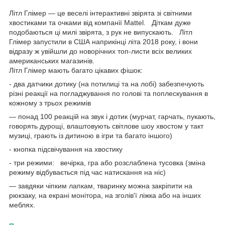
Літл Глімер — це веселі інтерактивні звірята зі світними
хвостиками та очками від компанії Mattel. Діткам дуже
подобаються ці милі звірята, з рук не випускають. Літл
Глімер запустили в США наприкінці літа 2018 року, і вони
відразу ж увійшли до новорічних топ-листи всіх великих
американських магазинів.
Літл Глімер мають багато цікавих фішок:
- два датчики дотику (на потилиці та на лобі) забезпечують
різні реакції на погладжування по голові та поплескування в
кожному з трьох режимів
— понад 100 реакцій на звук і дотик (мурчат, гарчать, пукають,
говорять дурощі, влаштовують світлове шоу хвостом у такт
музиці, грають із дитиною в ігри та багато іншого)
- кнопка підсвічування на хвостику
- три режими: вечірка, гра або розслаблена тусовка (зміна
режиму відбувається під час натискання на ніс)
— завдяки чіпким лапкам, тваринку можна закріпити на
рюкзаку, на екрані монітора, на зголів'ї ліжка або на інших
меблях.