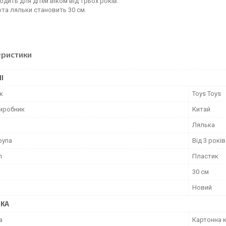
одить для дітей віком від трьох років.
та ляльки становить 30 см.
еристики
І
к
Toys Toys
виробник
Китай
Лялька
рупа
Від 3 років
л
Пластик
30 см
Новий
ВКА
а
Картонна 