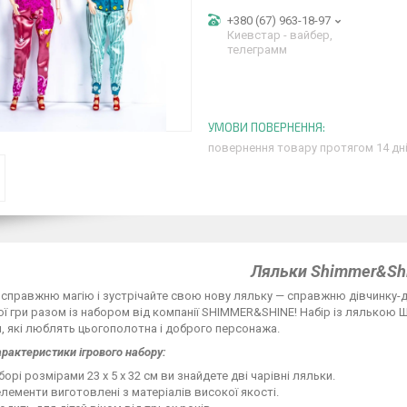
+380 (67) 963-18-97
Киевстар - вайбер,
телеграмм
повернення товару протягом 14 дн
Ляльки Shimmer&Sh
 справжню магію і зустрічайте свою нову ляльку — справжню дівчинку-дж
ї гри разом із набором від компанії SHIMMER&SHINE! Набір із лялькою
, які люблять цьогополотна і доброго персонажа.
арактеристики ігрового набору:
борі розмірами 23 х 5 х 32 см ви знайдете дві чарівні ляльки.
елементи виготовлені з матеріалів високої якості.