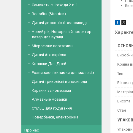
Підх
Самокати снігоходи 2-в-1
Висо
Велобіги (Біговіли)
Дитячі двоколісні велосипеди
Характ
Новий рік, Новорічний проектор-
лазер для вулиці
ОСНОВН
Мікрофони портативні
Дитячі Автокрісла
Виробни
Коляски Для Дітей
Країна 
Розвиваючі килимки для малюків
Тип
Дитячі триколісні велосипеди
Вікова г
Картини за номерами
Матеріа
Алмазные мозаики
Висота
Стільці для годування
Стан
Повербанки, електроніка
УПАКО
Упаковк
Про нас