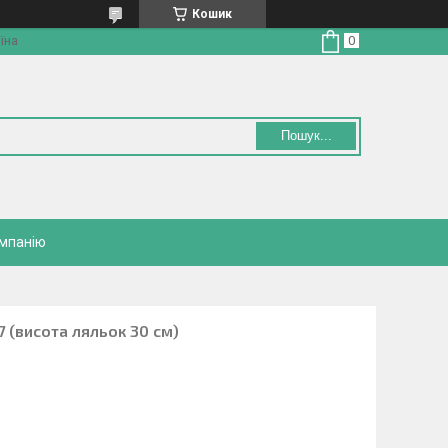
Кошик
їна
Пошук...
омпанію
7 (висота ляльок 30 см)