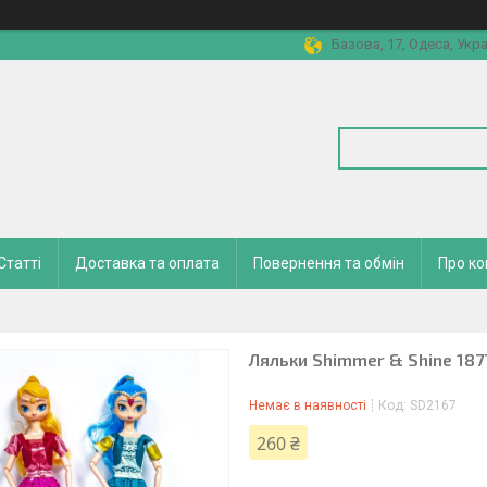
Базова, 17, Одеса, Укра
Статті
Доставка та оплата
Повернення та обмін
Про к
Ляльки Shimmer & Shine 187
Немає в наявності
Код:
SD2167
260 ₴