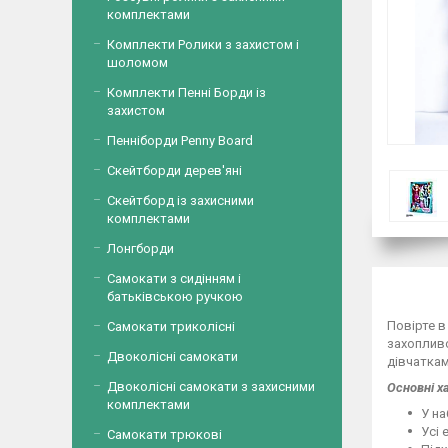
комплектами
Комплекти Ролики з захистом і
шоломом
Комплекти Пенні Борди із
захистом
Пенніборди Penny Board
Скейтборди дерев'яні
Скейтборд із захисними
комплектами
Лонгборди
Самокати з сидінням і
батьківською ручкою
Повірте в
Самокати триколісні
захопливо
Двоколісні самокати
дівчаткам
Двоколісні самокати з захисними
Основні х
комплектами
У на
Усі 
Самокати трюкові