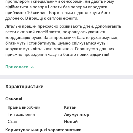
пропелером і спеціальними сенсорами, які дають йому
підійматися в повітря і літати без перерви впродовж
приблизно 10 хвилин. Варто тільки підштовхнути його
долонею. В іграшці є світлові ефекти.
Літальні іграшки прекрасно розвивають дітей, допомагають
вести активний спосіб життя, покращують уважність і
координацію рухів. Ваші проказники багато рухатимуться,
бігатимуть і стрибатимуть, шумно спілкуватисямуть і
керуватимуть літальною машиною. Гарантуємо для них
приємне проведення часу та багато нових відкриттів!
Приховати
Характеристики
Основні
Країна виробник
Китай
Тип живлення
Акумулятор
Стан
Новий
Користувальницькі характеристики