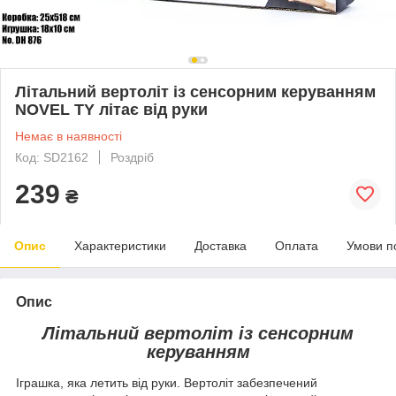
Літальний вертоліт із сенсорним керуванням
NOVEL TY літає від руки
Немає в наявності
Код: SD2162
Роздріб
239
₴
Опис
Характеристики
Доставка
Оплата
Умови п
Опис
Літальний вертоліт із сенсорним
керуванням
Іграшка, яка летить від руки. Вертоліт забезпечений