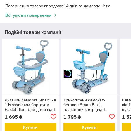
Повернення товару впродовж 14 днів за домовленістю
Всі умови повернення
Подібні товари компанії
Дитячий самокат Smart 5 в
Триколісний самокат-
Само
1 із захисним бортиком
беговел Smart 5 в 1.
від 
Pastel Blue. Для дітей від 1
Блакитний колір (від 1
підс
року
року, великі колеса, що
музи
1 695
1 795
1 5
₴
₴
світяться)
Купити
Купити