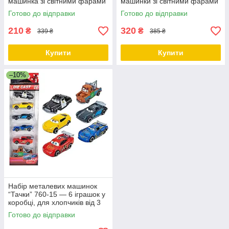
машинка зі світними фарами
машинки зі світними фарами
Готово до відправки
Готово до відправки
210
320
₴
₴
339 ₴
385 ₴
Купити
Купити
–10%
Набір металевих машинок
“Тачки” 760-15 — 6 іграшок у
коробці, для хлопчиків від 3
років
Готово до відправки