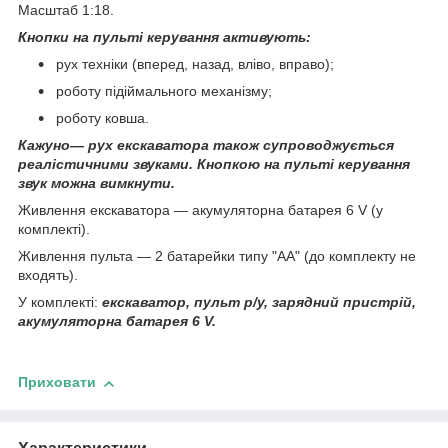
Масштаб 1:18.
Кнопки на пульті керування активують:
рух техніки (вперед, назад, вліво, вправо);
роботу підіймального механізму;
роботу ковша.
К
ажуно
— рух екскаватора також супроводжується
реалістичними звуками. Кнопкою на пульті керування
звук можна вимкнути.
Живлення екскаватора — акумуляторна батарея 6 V (у
комплекті).
Живлення пульта — 2 батарейки типу "АА" (до комплекту не
входять).
У комплекті:
екскаватор, пульт р/у, зарядний пристрій,
акумуляторна батарея 6 V.
Приховати