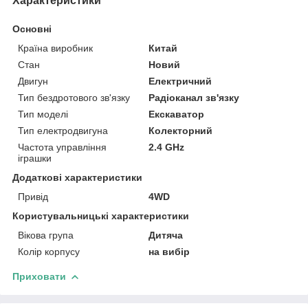
Характеристики
Основні
Країна виробник
Китай
Стан
Новий
Двигун
Електричний
Тип бездротового зв'язку
Радіоканал зв'язку
Тип моделі
Екскаватор
Тип електродвигуна
Колекторний
Частота управління
2.4 GHz
іграшки
Додаткові характеристики
Привід
4WD
Користувальницькі характеристики
Вікова група
Дитяча
Колір корпусу
на вибір
Приховати