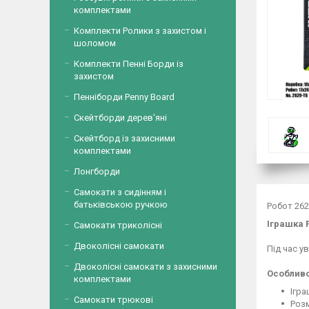
комплектами
Комплекти Ролики з захистом і
шоломом
Комплекти Пенні Борди із
захистом
Пенніборди Penny Board
Скейтборди дерев'яні
Скейтборд із захисними
комплектами
Лонгборди
Самокати з сидінням і
батьківською ручкою
Робот 262
Іграшка 
Самокати триколісні
Двоколісні самокати
Під час у
Двоколісні самокати з захисними
Особливо
комплектами
Ігра
Самокати трюкові
Розм