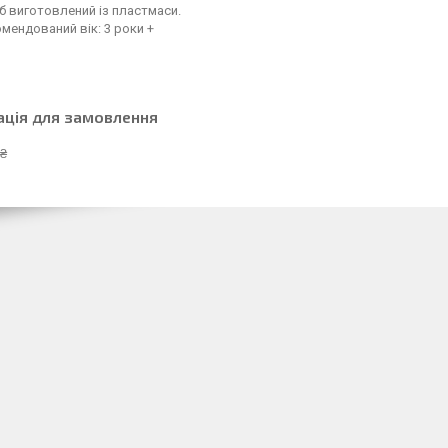
б виготовлений із пластмаси.
мендований вік: 3 роки +
ація для замовлення
 ₴