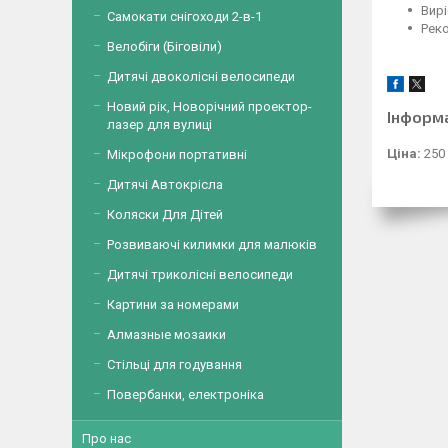
Вирі
Самокати снігоходи 2-в-1
Реко
Велобіги (Біговіли)
Дитячі двоколісні велосипеди
Новий рік, Новорічний проектор-
Інформ
лазер для вулиці
Ціна:
250
Мікрофони портативні
Дитячі Автокрісла
Коляски Для Дітей
Розвиваючі килимки для малюків
Дитячі триколісні велосипеди
Картини за номерами
Алмазные мозаики
Стільці для годування
Повербанки, електроніка
Про нас