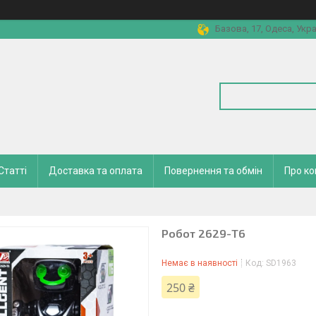
Базова, 17, Одеса, Укра
Статті
Доставка та оплата
Повернення та обмін
Про к
Робот 2629-T6
Немає в наявності
Код:
SD1963
250 ₴