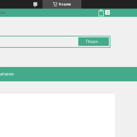
Кошик
їна
Пошук...
омпанію