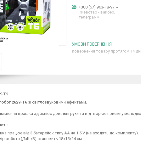
+380 (67) 963-18-97
Киевстар - вайбер,
телеграмм
повернення товару протягом 14 дн
9-T6
Робот 2629-T6
зі світлозвуковими ефектами.
вімкнення іграшка здійснює довільні рухи та відтворює приємну мелодію.
сті:
шка працює від 3 батарейок типу АА на 1.5 V (не входять до комплекту).
ір робота (ДхШхВ) становить 18х15х24 см.