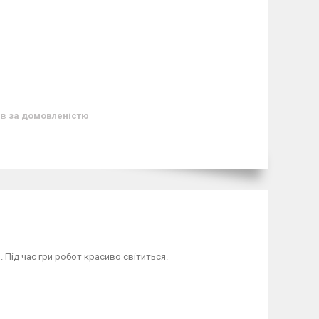
ів
за домовленістю
 Під час гри робот красиво світиться.