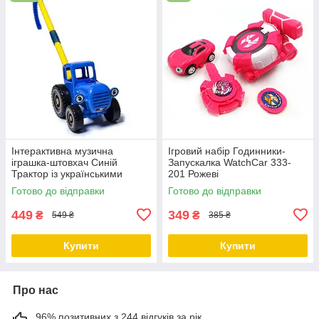
Інтерактивна музична
Ігровий набір Годинники-
іграшка-штовхач Синій
Запускалка WatchCar 333-
Трактор із українськими
201 Рожеві
сучасними піснями
Готово до відправки
Готово до відправки
449
349
₴
₴
549 ₴
385 ₴
Купити
Купити
Про нас
96% позитивних з 244 відгуків за рік