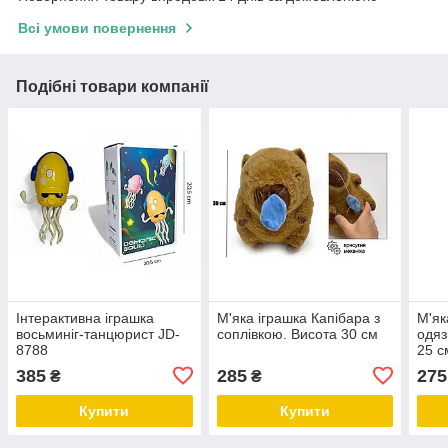
Всі умови повернення
Подібні товари компанії
Інтерактивна іграшка
М'яка іграшка Капібара з
М'як
восьминіг-танцюрист JD-
соплівкою. Висота 30 см
одяз
8788
25 с
385
285
275
₴
₴
Купити
Купити