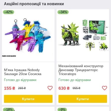
Акційні пропозиції та новинки
–42%
–34%
Механізований конструктор
М'яка Іграшка Nobody
Динозавр Трицерапторс
Sausage 20см Сосиска
Triceratops
Готово до відправки
Готово до відправки
155
630
₴
₴
265 ₴
955 ₴
Купити
Купити
–18%
–9%